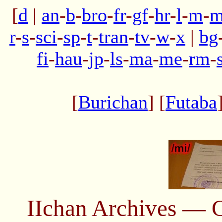
[
d
|
an
-
b
-
bro
-
fr
-
gf
-
hr
-
l
-
m
-
m
r
-
s
-
sci
-
sp
-
t
-
tran
-
tv
-
w
-
x
|
bg
fi
-
hau
-
jp
-
ls
-
ma
-
me
-
rm
-
[
Burichan
] [
Futaba
IIchan Archives —