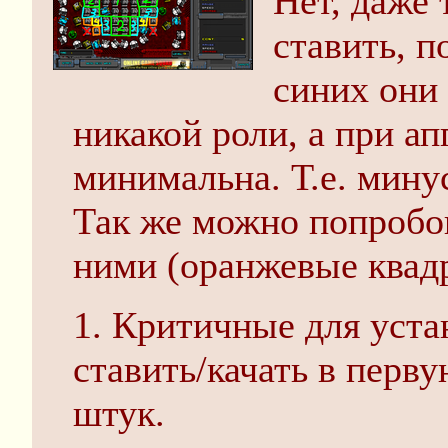
Нет, даже 
ставить, п
синих они
никакой роли, а при ап
минимальна. Т.е. минус
Так же можно попробов
ними (оранжевые квадр
1. Критичные для уста
ставить/качать в перву
штук.