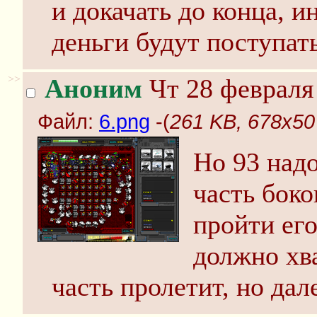
и докачать до конца, и
деньги будут поступат
>>
Аноним
Чт 28 февраля 
Файл:
6.png
-(
261 KB, 678x50
Но 93 надо
часть бок
пройти его
должно хва
часть пролетит, но дале