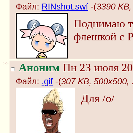
Файл:
RINshot.swf
-(
3390 KB,
Поднимаю т
флешкой с Р
>>
Аноним
Пн 23 июля 20
Файл:
.gif
-(
307 KB, 500x500, .
Для /o/