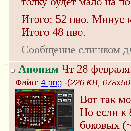
толку будет мало на по
Итого: 52 пво. Минус 
Итого 48 пво.
Сообщение слишком д
>>
Аноним
Чт 28 февраля 
Файл:
4.png
-(
226 KB, 678x50
Вот так мо
Но если к 
боковых (