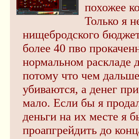
похожее ко
Только я н
нищебродского бюджета
более 40 пво прокачен
нормальном раскладе де
потому что чем дальше
убиваются, а денег пр
мало. Если бы я продал
деньги на их месте я 
проапгрейдить до конц