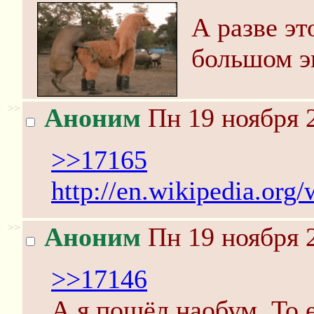
А разве эт
большом э
>>
Аноним
Пн 19 ноября 2
>>17165
http://en.wikipedia.org
>>
Аноним
Пн 19 ноября 2
>>17146
А я пошёл наобум. То 