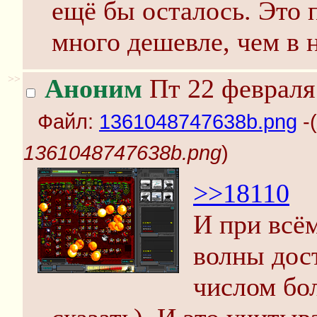
ещё бы осталось. Это 
много дешевле, чем в 
>>
Аноним
Пт 22 февраля 
Файл:
1361048747638b.png
-(
1361048747638b.png
)
>>18110
И при всём
волны дос
числом бол