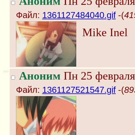
Аноним
Пн 25 февраля
Файл:
1361127484040.gif
-(
41
Mike Inel
>>
Аноним
Пн 25 февраля
Файл:
1361127521547.gif
-(
89