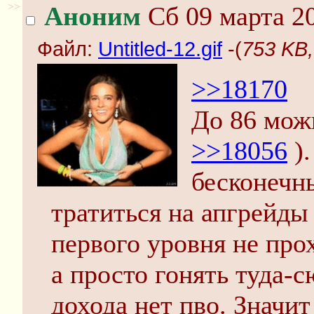
>>
Аноним
Сб 09 марта 20
Файл:
Untitled-12.gif
-(
753 KB,
>>18170
До 86 мож
>>18056
).
бесконечн
тратиться на апгрейды
первого уровня не прох
а просто гонять туда-с
дохода нет пво. Значит