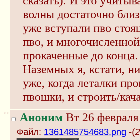
сказать). И это учитыв
волны достаточно близ
уже вступали пво стоя
пво, и многочисленной
прокаченные до конца.
Наземных я, кстати, н
уже, когда леталки про
пвошки, и строить/кач
>>
Аноним
Вт 26 февраля 
Файл:
1361485754683.png
-(
2