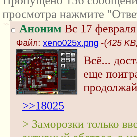
Пропущено 156 сообщений
просмотра нажмите "Отве
>>
Аноним
Вс 17 февраля 
Файл:
xeno025x.png
-(
425 KB
Всё... дос
еще поигра
продолжай
>>18025
> Заморозки только вве