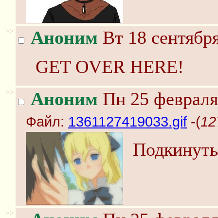
>>
Аноним
Вт 18 сентября
GET OVER HERE!
>>
Аноним
Пн 25 февраля
Файл:
1361127419033.gif
-(
12
Подкинуть,
>>