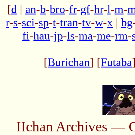
[
d
|
an
-
b
-
bro
-
fr
-
gf
-
hr
-
l
-
m
-
m
r
-
s
-
sci
-
sp
-
t
-
tran
-
tv
-
w
-
x
|
bg
fi
-
hau
-
jp
-
ls
-
ma
-
me
-
rm
-
[
Burichan
] [
Futaba
IIchan Archives —