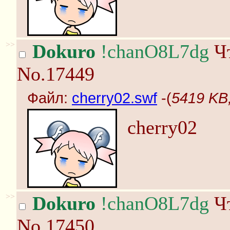
>>
Dokuro
!chanO8L7dg
Чт
No.17449
Файл:
cherry02.swf
-(
5419 KB,
cherry02
>>
Dokuro
!chanO8L7dg
Чт
No.17450