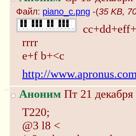
Файл:
piano_c.png
-(
35 KB, 7
cc+dd+eff
rrrr
e+f b+<c
http://www.apronus.com
>>
Аноним
Пт 21 декабря 
T220;
@3 l8 <