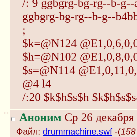
/: 9 ggbgrg-bg-rg--b-g-
ggbgrg-bg-rg--b-g--b4bb
;
$k=@N124 @E1,0,6,0,0
$h=@N102 @E1,0,8,0,0
$s=@N114 @E1,0,11,0,
@4 l4
/:20 $k$h$s$h $k$h$s$s
>>
Аноним
Ср 26 декабря 
Файл:
drummachine.swf
-(
158