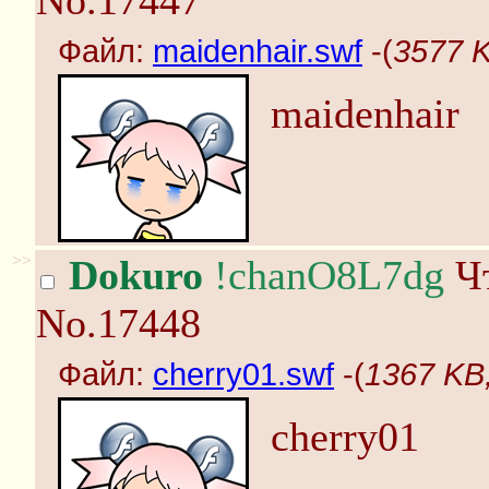
No.17447
Файл:
maidenhair.swf
-(
3577 K
maidenhair
>>
Dokuro
!chanO8L7dg
Чт
No.17448
Файл:
cherry01.swf
-(
1367 KB,
cherry01