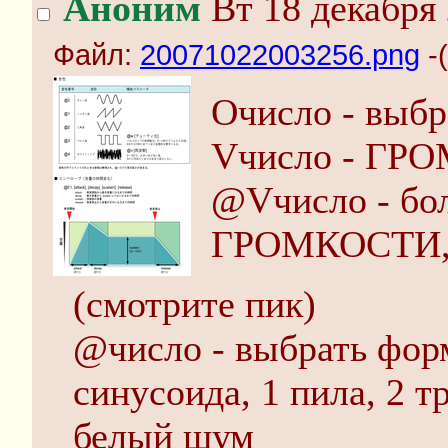
Аноним
Вт 18 декабря 
Файл:
20071022003256.png
-(
Oчисло - выбр
Vчисло - ГРО
@Vчисло - бол
ГРОМКОСТИ, о
(смотрите пик)
@число - выбрать форм
синусоида, 1 пила, 2 т
белый шум