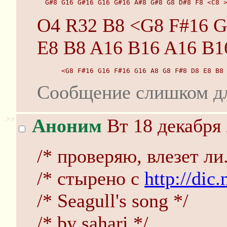
  G#8 G16 G#16 G16 G#16 A#8 G#8 G8 D#8 F8 <C8 
O4 R32 B8 <G8 F#16 G
E8 B8 A16 B16 A16 B1
      <G8 F#16 G16 F#16 G16 A8 G8 F#8 D8 E8 B8
Сообщение слишком д
>>
Аноним
Вт 18 декабря 
/* проверяю, влезет ли.
/* стырено с
http://dic
/* Seagull's song */
/* by sahari */