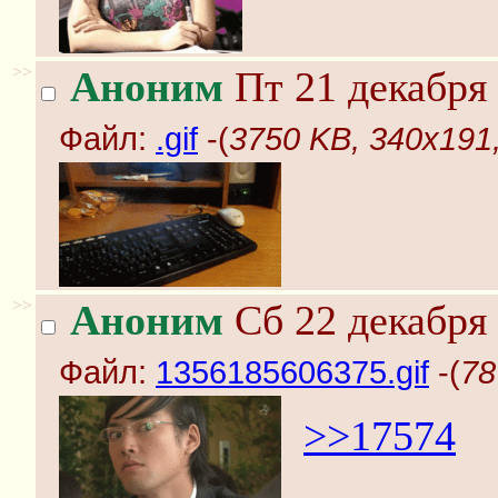
>>
Аноним
Пт 21 декабря 
Файл:
.gif
-(
3750 KB, 340x191, 
>>
Аноним
Сб 22 декабря 
Файл:
1356185606375.gif
-(
78
>>17574