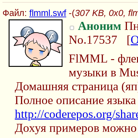
Файл:
flmml.swf
-(
307 KB, 0x0, fl
Аноним
Пн
No.17537
[
О
FlMML - фле
музыки в Mus
Домашняя страница (я
Полное описание языка 
http://coderepos.org/sh
Дохуя примеров можно н