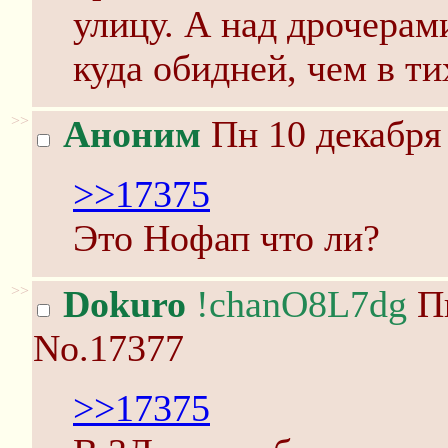
улицу. А над дрочерам
куда обидней, чем в т
>>
Аноним
Пн 10 декабря 
>>17375
Это Нофап что ли?
>>
Dokuro
!chanO8L7dg
Пн
No.17377
>>17375