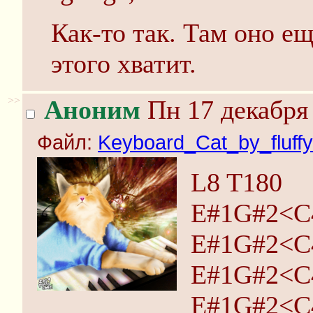
Как-то так. Там оно ещ
этого хватит.
>>
Аноним
Пн 17 декабря 
Файл:
Keyboard_Cat_by_fluffy
L8 T180
E#1G#2<C
E#1G#2<C
E#1G#2<C
E#1G#2<C