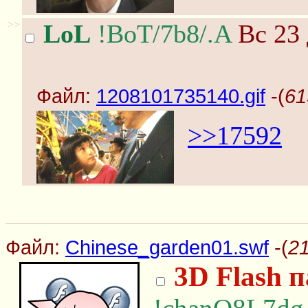
>>
LoL
!BoT/7b8/.A
Вс 23 
Файл:
1208101735140.gif
-(
61
>>17592
Файл:
Chinese_garden01.swf
-(
21
3D Flash 