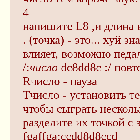
4
напишите L8 ,и длина в
. (точка) - это... хуй з
влияет, возможно педа
/:
число
dc8dd8c :/ пов
Rчисло - пауза
Tчисло - установить т
чтобы сыграть нескол
разделите их точкой с 
fgaffga;ccdd8d8ccd