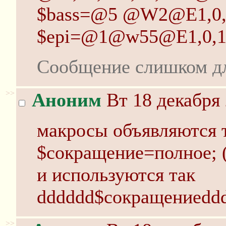
$bass=@5 @W2@E1,0,1
$epi=@1@w55@E1,0,12
Сообщение слишком д
>>
Аноним
Вт 18 декабря 
макросы объявляются 
$сокращение=полное; (н
и используются так
dddddd$сокращениеdd
>>