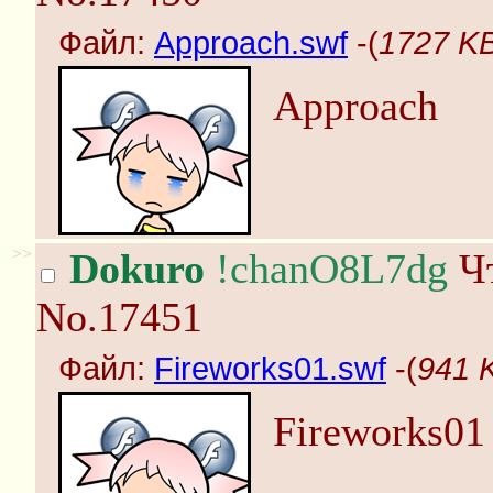
Файл:
Approach.swf
-(
1727 KB
Approach
>>
Dokuro
!chanO8L7dg
Чт
No.17451
Файл:
Fireworks01.swf
-(
941 K
Fireworks01