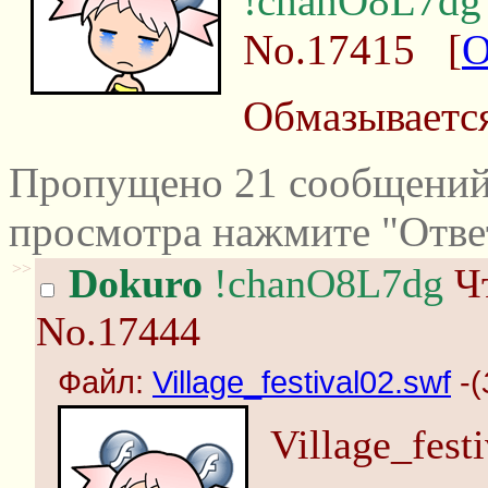
!chanO8L7dg
No.17415
[
О
Обмазываетс
Пропущено 21 сообщений 
просмотра нажмите "Отве
>>
Dokuro
!chanO8L7dg
Чт
No.17444
Файл:
Village_festival02.swf
-(
Village_fest