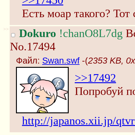
>>17450
Есть моар такого? Тот 
>>
Dokuro
!chanO8L7dg
Вс
No.17494
Файл:
Swan.swf
-(
2353 KB, 0
>>17492
Попробуй по
http://japanos.xii.jp/q