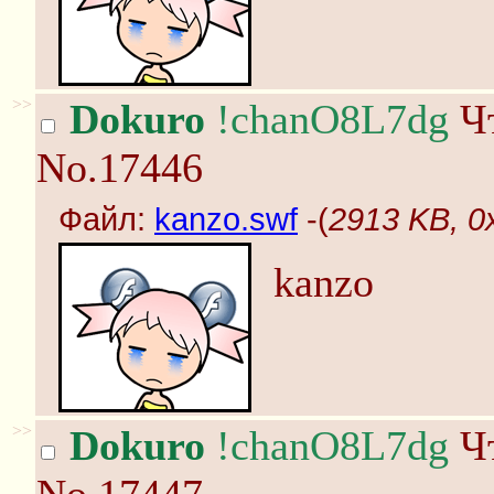
>>
Dokuro
!chanO8L7dg
Чт
No.17446
Файл:
kanzo.swf
-(
2913 KB, 0
kanzo
>>
Dokuro
!chanO8L7dg
Чт