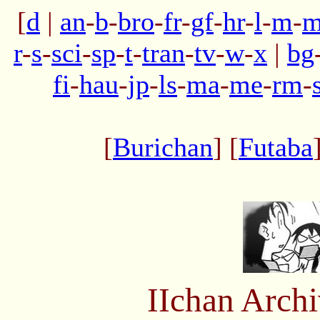
[
d
|
an
-
b
-
bro
-
fr
-
gf
-
hr
-
l
-
m
-
m
r
-
s
-
sci
-
sp
-
t
-
tran
-
tv
-
w
-
x
|
bg
fi
-
hau
-
jp
-
ls
-
ma
-
me
-
rm
-
[
Burichan
] [
Futaba
IIchan Arch