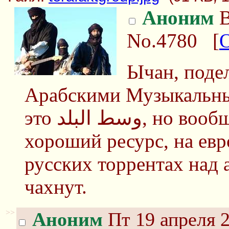
Аноним
В
No.4780
[
Ычан, поде
Арабскими Музыкальны
это وسط البلد, но вообще было бы здорово найти
хороший ресурс, на ев
русских торрентах над 
чахнут.
>>
Аноним
Пт 19 апреля 2