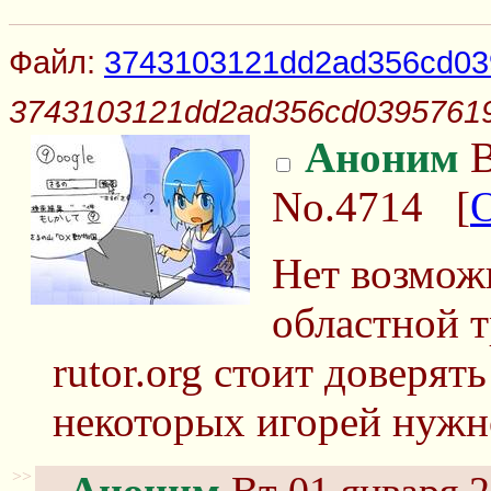
Файл:
3743103121dd2ad356cd03
3743103121dd2ad356cd03957619
Аноним
В
No.4714
[
Нет возмож
областной т
rutor.org стоит доверят
некоторых игорей нужн
>>