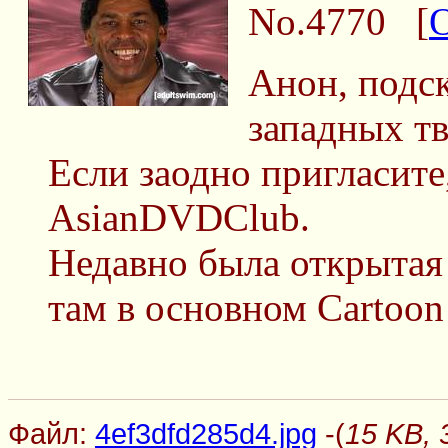
No.4770
[
Анон, подс
западных тв
Если заодно пригласите
AsianDVDClub.
Недавно была открытая 
там в основном Cartoon
Файл:
4ef3dfd285d4.jpg
-(
15 KB, 