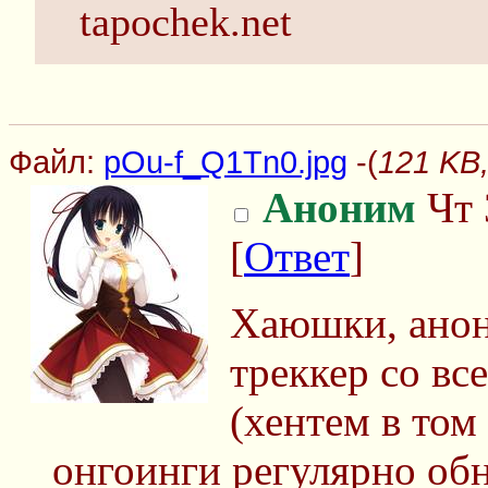
tapochek.net
Файл:
pOu-f_Q1Tn0.jpg
-(
121 KB
Аноним
Чт 
[
Ответ
]
Хаюшки, анон
треккер со в
(хентем в том
онгоинги регулярно об