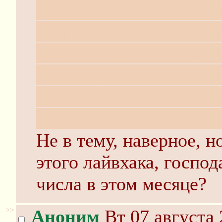
сессия не разорвалась 
скорость стабильно де
как преобразовалась м
30 часов? Ну а потом 
целый день рвал связь
достижения трафика в 
Не в тему, наверное, 
этого лайвхака, господ
числа в этом месяце?
>>
Аноним
Вт 07 августа 