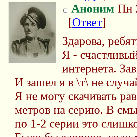
Аноним
Пн 
[
Ответ
]
Здарова, ребят
Я - счастливый
интернета. За
И зашел я в \т\ не случа
Я не могу скачивать рав
метров на серию. В смы
по 1-2 серии это слишк