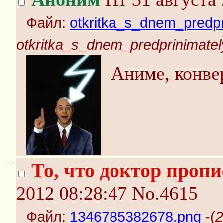
Файл:
otkritka_s_dnem_predpr
otkritka_s_dnem_predprinimatel
Аниме, конве
>>
То, что доктор пропи
2012 08:28:47
No.4615
Файл:
1346785382678.png
-(
2