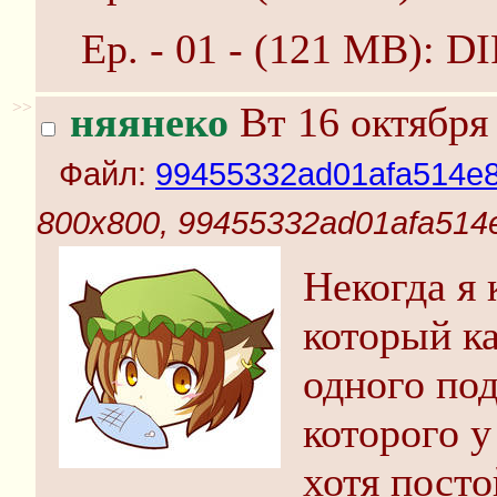
Ep. - 01 - (121 MB)
>>
няянеко
Вт 16 октября 
Файл:
99455332ad01afa514e8
800x800, 99455332ad01afa514
Некогда я к
который к
одного под
которого у
хотя посто