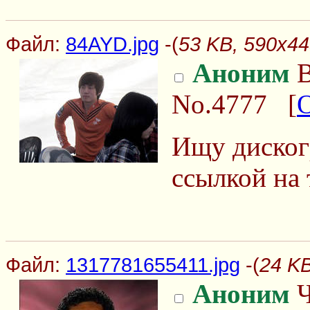
Файл:
84AYD.jpg
-(
53 KB, 590x44
Аноним
В
No.4777
[
Ищу диског
ссылкой на 
Файл:
1317781655411.jpg
-(
24 KB
Аноним
Ч