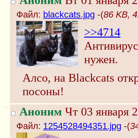
Аноним
Вт 01 января 2
Файл:
blackcats.jpg
-(
86 KB, 4
>>4714
Антивиру
нужен.
Алсо, на Blackcats от
посоны!
>>
Аноним
Чт 03 января 2
Файл:
1254528494351.jpg
-(
3