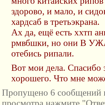
много китайских рипов 
здорово, и мало, и сидо
хардсаб в третьэкрана.
Ах да, ещё есть ххтп а
рмвбшки, но они В 
отeбись рипали.
Вот мои дела. Спасибо 
хорошего. Что мне мож
Пропущено 6 сообщений и
просмотра нажмите "Отве