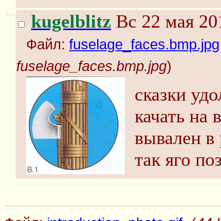
>>
kugelblitz
Вс 22 мая 20
Файл:
fuselage_faces.bmp.jpg
fuselage_faces.bmp.jpg
)
сказки удо
качать на 
вывален в
так яго по