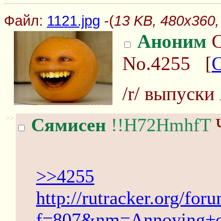
Файл:
1121.jpg
-(
13 KB, 480x360,
Аноним
С
No.4255
[
/r/ выпуски
>>
Сямисен
!!H72HmhfT
Ч
>>4255
http://rutracker.org/for
f=807&nm=Annoying+o