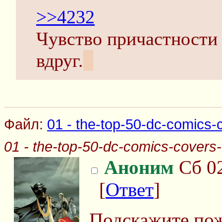
>>4232
Чувство причастности 
вдруг.
..
Файл:
01 - the-top-50-dc-comics-c
01 - the-top-50-dc-comics-covers-o
Аноним
Сб 02
[
Ответ
]
Подскажите пож