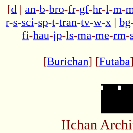
[
d
|
an
-
b
-
bro
-
fr
-
gf
-
hr
-
l
-
m
-
m
r
-
s
-
sci
-
sp
-
t
-
tran
-
tv
-
w
-
x
|
bg
fi
-
hau
-
jp
-
ls
-
ma
-
me
-
rm
-
[
Burichan
] [
Futaba
IIchan Arch