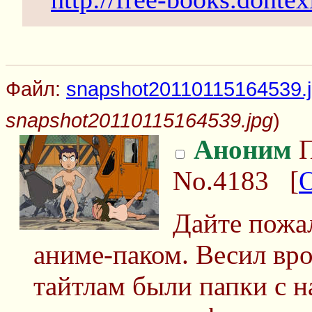
Файл:
snapshot20110115164539.
snapshot20110115164539.jpg
)
Аноним
П
No.4183
[
Дайте пожал
аниме-паком. Весил вро
тайтлам были папки с 