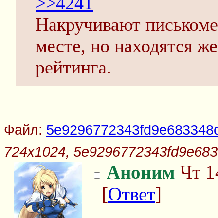
>>4241
Накручивают писькоме
месте, но находятся 
рейтинга.
Файл:
5e9296772343fd9e683348
724x1024, 5e9296772343fd9e68
Аноним
Чт 1
[
Ответ
]