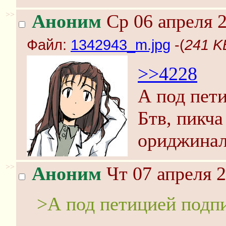
>>
Аноним
Ср 06 апреля 2
Файл:
1342943_m.jpg
-(
241 K
>>4228
А под пет
Бтв, пикч
ориджинал
>>
Аноним
Чт 07 апреля 2
>А под петицией подп