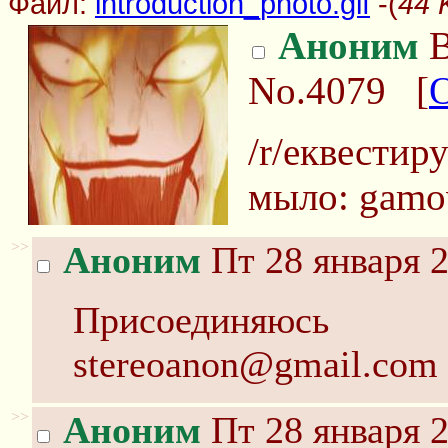
Файл:
introduction_photo.gif
-(
44 
Аноним
В
No.4079
[
/r/еквестир
мыло: gamo
>>
Аноним
Пт 28 января 2
Присоединяюсь
stereoanon@gmail.com
>>
Аноним
Пт 28 января 2