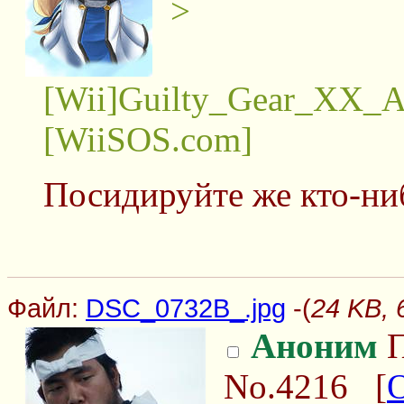
>
[Wii]Guilty_Gear_XX_A
[WiiSOS.com]
Посидируйте же кто-ни
Файл:
DSC_0732B_.jpg
-(
24 KB,
Аноним
П
No.4216
[