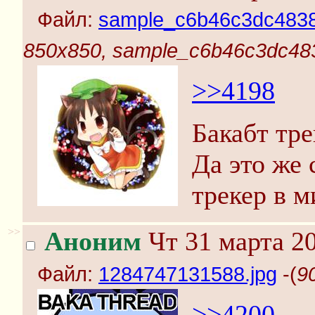
Файл:
sample_c6b46c3dc483
850x850, sample_c6b46c3dc48
>>4198
Бакабт тре
Да это же
трекер в м
>>
Аноним
Чт 31 марта 20
Файл:
1284747131588.jpg
-(
9
>>4200