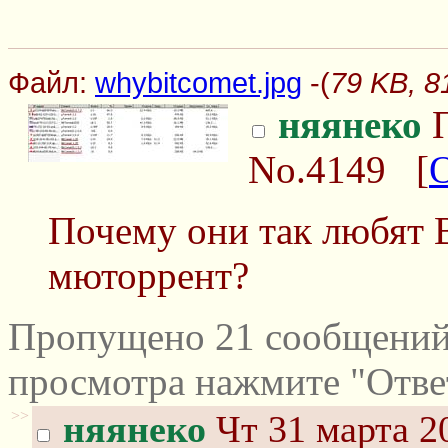
Файл:
whybitcomet.jpg
-(
79 KB, 8
няянеко
П
No.4149
[
Почему они так любят 
мюторрент?
Пропущено 21 сообщений 
просмотра нажмите "Отве
>>
няянеко
Чт 31 марта 2