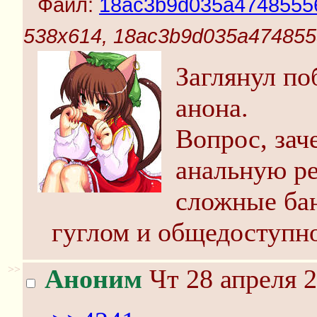
Файл:
18ac3b9d035a47485556
538x614, 18ac3b9d035a474855
Заглянул по
анона.
Вопрос, зач
анальную ре
сложные ба
гуглом и общедоступно
>>
Аноним
Чт 28 апреля 2