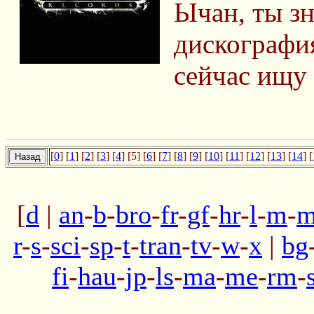
Ычан, ты з
дискографи
сейчас ищу 
[
0
] [
1
] [
2
] [
3
] [
4
] [5] [
6
] [
7
] [
8
] [
9
] [
10
] [
11
] [
12
] [
13
] [
14
] [
[
d
|
an
-
b
-
bro
-
fr
-
gf
-
hr
-
l
-
m
-
m
r
-
s
-
sci
-
sp
-
t
-
tran
-
tv
-
w
-
x
|
bg
fi
-
hau
-
jp
-
ls
-
ma
-
me
-
rm
-