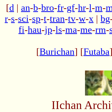
[
d
|
an
-
b
-
bro
-
fr
-
gf
-
hr
-
l
-
m
-
m
r
-
s
-
sci
-
sp
-
t
-
tran
-
tv
-
w
-
x
|
bg
fi
-
hau
-
jp
-
ls
-
ma
-
me
-
rm
-
[
Burichan
] [
Futaba
IIchan Arch