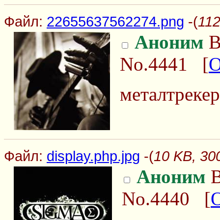
Файл:
22655637562274.png
-(
112
Аноним
В
No.4441
[
О
металтрекер
Файл:
display.php.jpg
-(
10 KB, 300
Аноним
В
No.4440
[