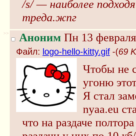
/s/ — наиболее подход
треда.жпг
>>
Аноним
Пн 13 февраля
Файл:
logo-hello-kitty.gif
-(
69 K
Чтобы не с
угоню этот
Я стал зам
nyaa.eu ст
что на раздаче полтора
раздачи у них по 10 кб