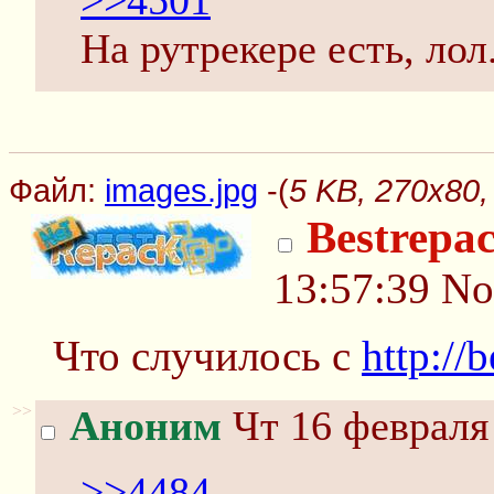
>>4501
На рутрекере есть, лол
Файл:
images.jpg
-(
5 KB, 270x80,
Bestrepa
13:57:39
No
Что случилось с
http://
>>
Аноним
Чт 16 февраля 
>>4484