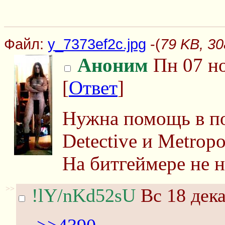
Файл:
y_7373ef2c.jpg
-(
79 KB, 30
Аноним
Пн 07 но
[
Ответ
]
Нужна помощь в по
Detective и Metropo
На битгеймере не 
>>
!lY/nKd52sU
Вс 18 дека