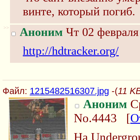
винте, который погиб.
>>
Аноним
Чт 02 февраля 
http://hdtracker.org/
Файл:
1215482516307.jpg
-(
11 K
Аноним
Ср
No.4443
[
О
На Undergro