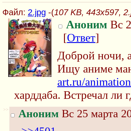
Файл:
2.jpg
-(
107 KB, 443x597, 2.
Аноним
Вс 2
[
Ответ
]
Доброй ночи, 
Ищу аниме ма
art.ru/animati
харддаба. Встречал ли г
>>
Аноним
Вс 25 марта 20