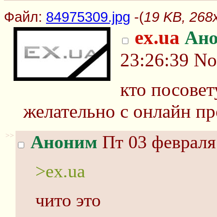
Файл:
84975309.jpg
-(
19 KB, 268
ex.ua
Ан
23:26:39
No
кто посовет
желательно с онлайн пр
>>
Аноним
Пт 03 февраля 
>ex.ua
чито это