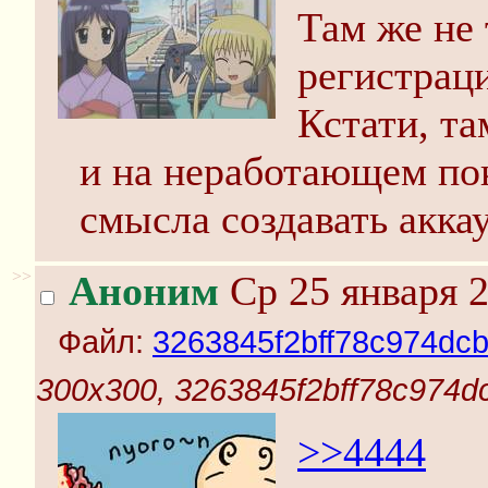
Там же не 
регистрац
Кстати, та
и на неработающем пока
смысла создавать аккау
>>
Аноним
Ср 25 января 2
Файл:
3263845f2bff78c974dcb
300x300, 3263845f2bff78c974dc
>>4444