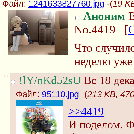
Файл:
1241633827760.jpg
-(
19 K
Аноним
В
No.4419
[
Что случило
неделю уже
>>
!lY/nKd52sU
Вс 18 дека
Файл:
95110.jpg
-(
213 KB, 470
>>4419
И поделом. Ф