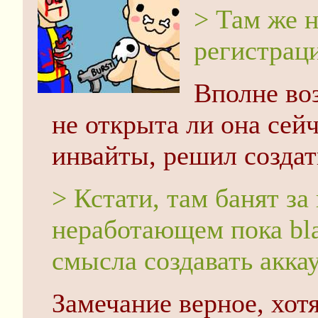
> Там же н
регистрац
Вполне во
не открыта ли она сей
инвайты, решил создат
> Кстати, там банят за
неработающем пока blac
смысла создавать аккау
Замечание верное, хот