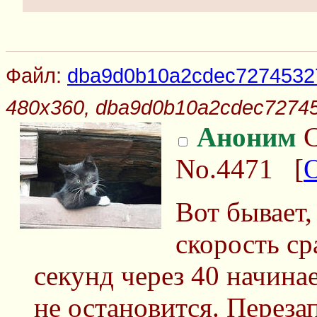
Файл:
dba9d0b10a2cdec72745327e
480x360, dba9d0b10a2cdec727453
Аноним
С
No.4471
[
Вот бывает,
скорость ср
секунд через 40 начинае
не остановится. Переза