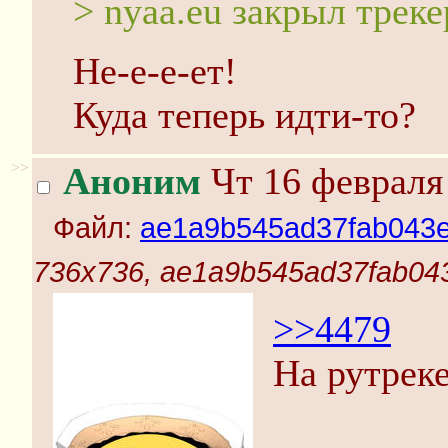
> nyaa.eu закрыл треке
Не-е-е-ет!
Куда теперь идти-то?
>>
Аноним
Чт 16 февраля 
Файл:
ae1a9b545ad37fab043e
736x736, ae1a9b545ad37fab04
>>4479
На рутреке