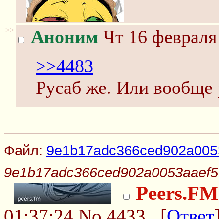
>>
Аноним
Чт 16 февраля 
>>4483
Русаб же. Или вообще 
Файл:
9e1b17adc366ced902a0053
9e1b17adc366ced902a0053aaef5
Peers.FM
01:37:24
No.4433
[
Ответ