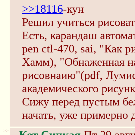
>>18116
-кун
Решил учиться рисоват
Есть, карандаш автома
pen ctl-470, sai, "Как 
Хамм), "Обнаженная на
рисовнаию"(pdf, Луми
академического рисунк
Сижу перед пустым бе
начать, уже примерно 
>>
Кот Синкая
Пт 29 авгу