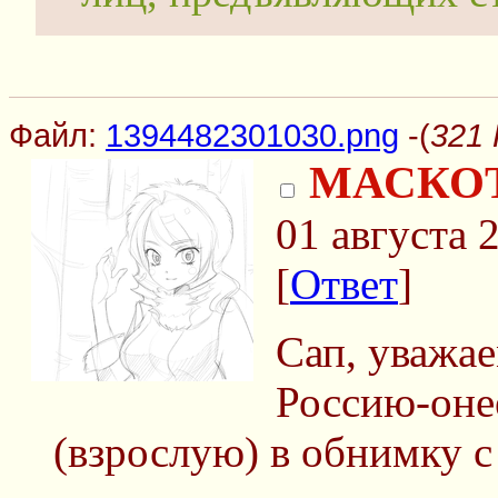
Файл:
1394482301030.png
-(
321 
МАСКОТЫ
01 августа 
[
Ответ
]
Сап, уважае
Россию-оне
(взрослую) в обнимку с