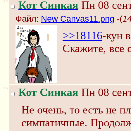
>>
Кот Синкая
Пн 08 сент
Файл:
New Canvas11.png
-(
1
>>18116
-кун 
Скажите, все 
>>
Кот Синкая
Пн 08 сент
Не очень, то есть не 
симпатичные. Продолж