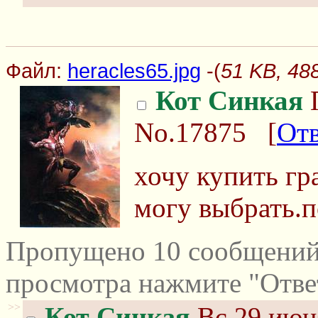
Файл:
heracles65.jpg
-(
51 KB, 488
Кот Синкая
П
No.17875
[
От
хочу купить гр
могу выбрать.
Пропущено 10 сообщений 
просмотра нажмите "Отве
>>
Кот Синкая
Вс 29 июня