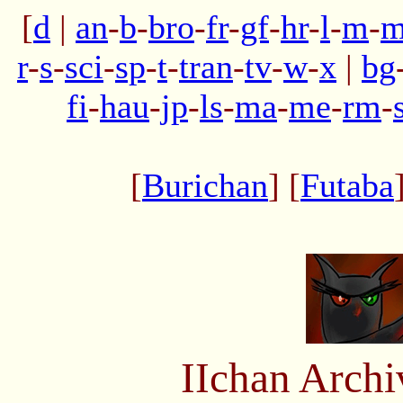
[
d
|
an
-
b
-
bro
-
fr
-
gf
-
hr
-
l
-
m
-
m
r
-
s
-
sci
-
sp
-
t
-
tran
-
tv
-
w
-
x
|
bg
fi
-
hau
-
jp
-
ls
-
ma
-
me
-
rm
-
[
Burichan
] [
Futaba
IIchan Arch