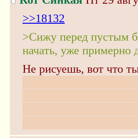
>>18132
>Сижу перед пустым б
начать, уже примерно 
Не рисуешь, вот что ты
Но я тебя понимаю, у 
хочется научиться рис
линии, которые идут ку
надо, отбивают все же