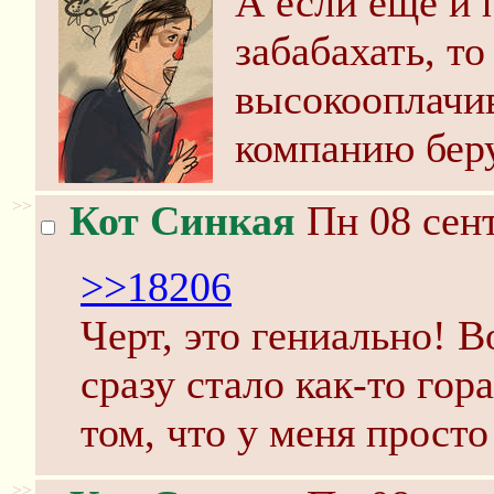
А если ещё и 
забабахать, то
высокооплачи
компанию беру
>>
Кот Синкая
Пн 08 сент
>>18206
Черт, это гениально! 
сразу стало как-то гор
том, что у меня просто
>>