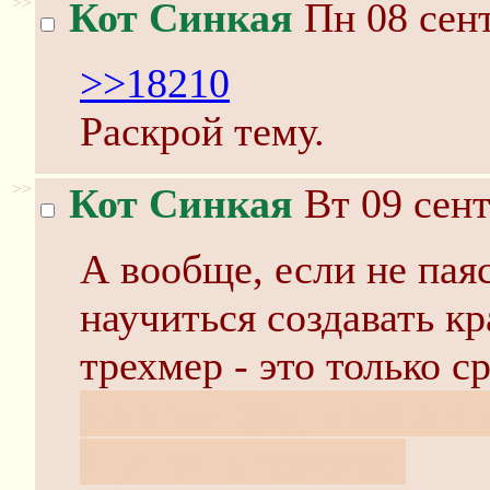
>>
Кот Синкая
Пн 08 сент
>>18210
Раскрой тему.
>>
Кот Синкая
Вт 09 сент
А вообще, если не паяс
научиться создавать к
трехмер - это только ср
На этом тред можно и 
Я ушел в трехмер.