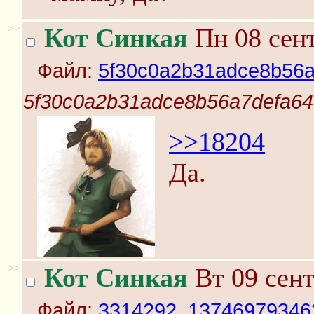
>>
Кот Синкая
Пн 08 сент
Файл:
5f30c0a2b31adce8b56a
5f30c0a2b31adce8b56a7defa64
>>18204
Да.
>>
Кот Синкая
Вт 09 сент
Файл:
3314292_137469793462