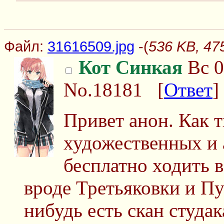
Файл:
31616509.jpg
-(
536 KB, 47
Кот Синкая
Вс 0
No.18181
[
Ответ
]
Привет анон. Как 
художественных и 
бесплатно ходить 
вроде Третьяковки и Пу
нибудь есть скан студак