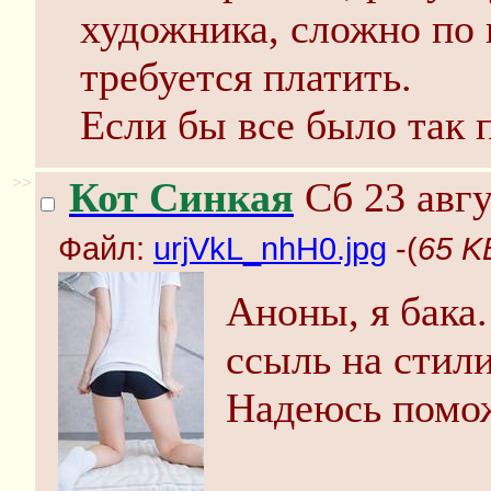
художника, сложно по 
требуется платить.
Если бы все было так 
>>
Кот Синкая
Сб 23 авгу
Файл:
urjVkL_nhH0.jpg
-(
65 K
Аноны, я бака
ссыль на стил
Надеюсь помо