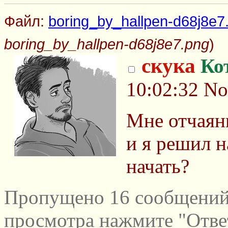
Файл:
boring_by_hallpen-d68j8e7
boring_by_hallpen-d68j8e7.png
)
скука
Ко
10:02:32
No
Мне отчаянн
и я решил н
начать?
Пропущено 16 сообщений 
просмотра нажмите "Отве