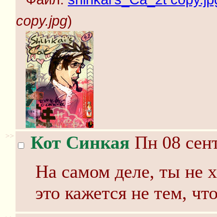
copy.jpg
)
>>
Кот Синкая
Пн 08 сент
На самом деле, ты не 
это кажется не тем, чт