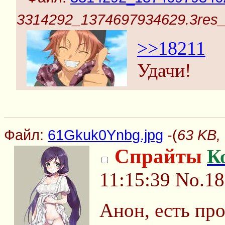
3314292_1374697934629.3res_
>>18211
Удачи!
Файл:
61Gkuk0Ynbg.jpg
-(
63 KB,
Спрайты
К
11:15:39
No.18
Анон, есть пр