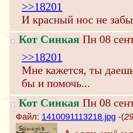
>>18201
И красный нос не забы
>>
Кот Синкая
Пн 08 сент
>>18201
Мне кажется, ты даешь
бы и помочь...
>>
Кот Синкая
Пн 08 сент
Файл:
1410091113218.jpg
-(
29