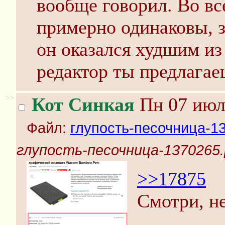
вообще говорил. Во вс
примерно одинаковы, 
он оказался худшим из
редактор ты предлагае
>>
Кот Синкая
Пн 07 июля
Файл:
глупость-песочница-1
глупость-песочница-1370265.
>>17875
Смотри, н