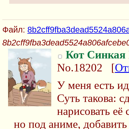
Файл:
8b2cff9fba3dead5524a806a
8b2cff9fba3dead5524a806afcebe0
Кот Синкая
No.18202
[
От
У меня есть и
Суть такова: с
нарисовать её 
но под аниме, добавить