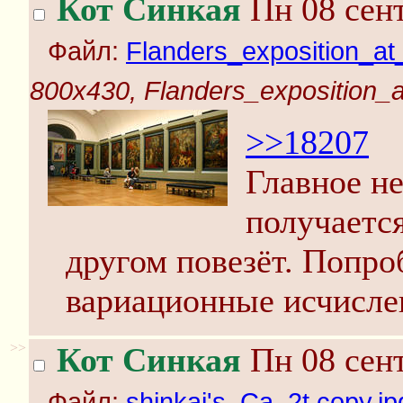
Кот Синкая
Пн 08 сент
Файл:
Flanders_exposition_at_
800x430, Flanders_exposition_at
>>18207
Главное не
получается
другом повезёт. Попр
вариационные исчисле
>>
Кот Синкая
Пн 08 сент
Файл:
shinkai's_Ca_2t copy.jp