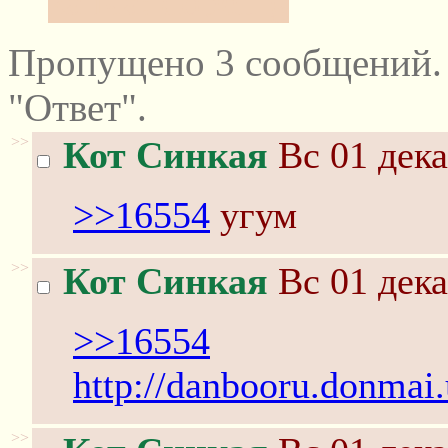
капча: dopeing
Пропущено 3 сообщений.
"Ответ".
>>
Кот Синкая
Вс 01 дека
>>16554
угум
>>
Кот Синкая
Вс 01 дека
>>16554
http://danbooru.donmai.
>>