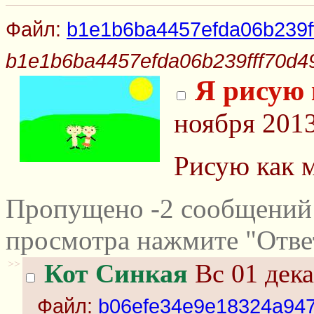
Файл:
b1e1b6ba4457efda06b239ff
b1e1b6ba4457efda06b239fff70d49
Я рисую 
ноября 2013
Рисую как 
Пропущено -2 сообщений 
просмотра нажмите "Отве
>>
Кот Синкая
Вс 01 дека
Файл:
b06efe34e9e18324a947