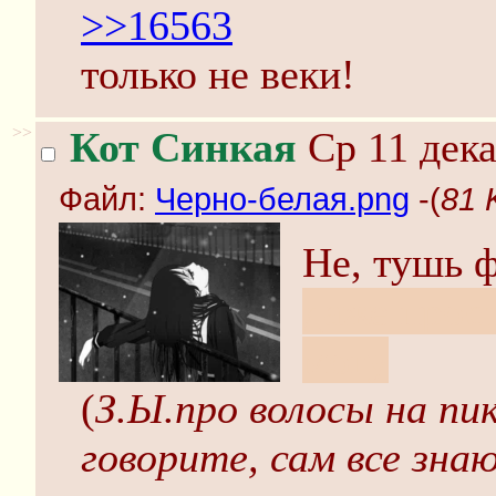
>>16563
только не веки!
>>
Кот Синкая
Ср 11 дека
Файл:
Черно-белая.png
-(
81 
Не, тушь 
даже прос
могу
(
З.Ы.про волосы на пи
говорите, сам все зна