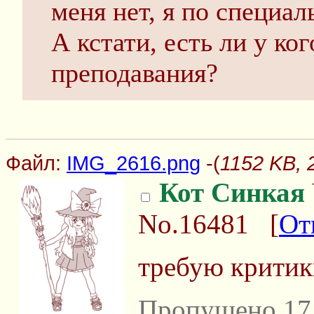
меня нет, я по специа
А кстати, есть ли у ко
преподавания?
Файл:
IMG_2616.png
-(
1152 KB, 
Кот Синкая
No.16481
[
От
требую критик
Пропущено 17 