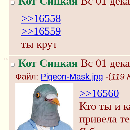
Кот Синкая
Вс 01 дека
>>16558
>>16559
ты крут
>>
Кот Синкая
Вс 01 дека
Файл:
Pigeon-Mask.jpg
-(
119 
>>16560
Кто ты и к
привела те