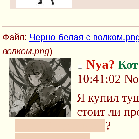
Файл:
Черно-белая с волком.pn
волком.png
)
Nya?
Кот
10:41:02
No
Я купил туш
стоит ли п
cpaный карандаш
?