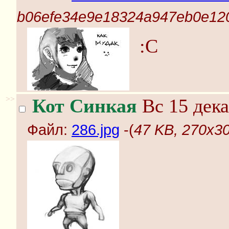
b06efe34e9e18324a947eb0e120
:C
>>
Кот Синкая
Вс 15 дека
Файл:
286.jpg
-(
47 KB, 270x30