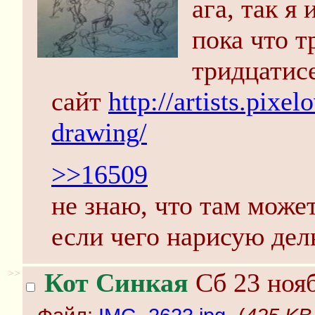
ага, так я 
пока что 
тридцатис
сайт
http://artists.pixe
drawing/
>>16509
не знаю, что там может
если чего нарисую дел
>>
Кот Синкая
Сб 23 нояб