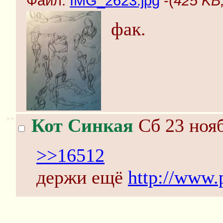
Файл:
IMG_2623.jpg
-(
425 KB
фак.
>>
Кот Синкая
Сб 23 нояб
>>16512
держи ещё
http://www.