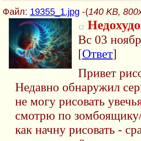
Файл:
19355_1.jpg
-(
140 KB, 800
Недохуд
Вс 03 ноябр
[
Ответ
]
Привет рис
Недавно обнаружил сер
не могу рисовать увечь
смотрю по зомбоящику/к
как начну рисовать - сра