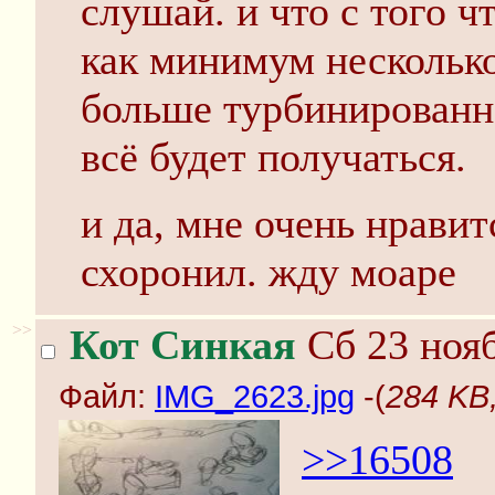
слушай. и что с того ч
как минимум несколько 
больше турбинированн
всё будет получаться.
и да, мне очень нравит
схоронил. жду моаре
>>
Кот Синкая
Сб 23 нояб
Файл:
IMG_2623.jpg
-(
284 KB
>>16508