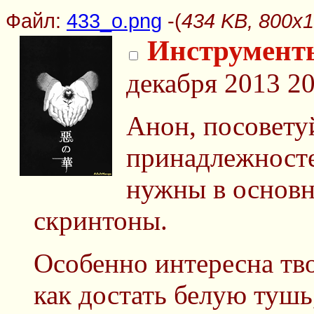
Файл:
433_o.png
-(
434 KB, 800x1
Инструмент
декабря 2013 20
Анон, посовету
принадлежносте
нужны в основн
скринтоны.
Особенно интересна твоя
как достать белую тушь