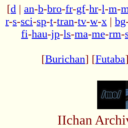
[
d
|
an
-
b
-
bro
-
fr
-
gf
-
hr
-
l
-
m
-
m
r
-
s
-
sci
-
sp
-
t
-
tran
-
tv
-
w
-
x
|
bg
fi
-
hau
-
jp
-
ls
-
ma
-
me
-
rm
-
[
Burichan
] [
Futaba
IIchan Arch