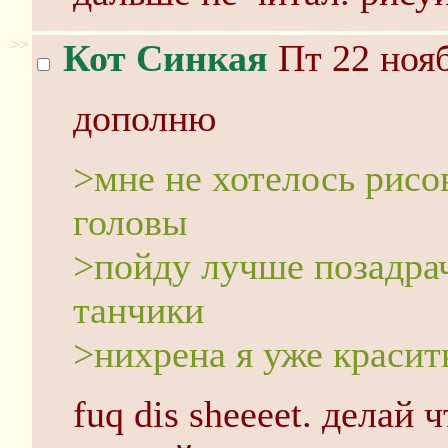
>>
Кот Синкая
Пт 22 нояб
дополню
>мне не хотелось рисо
головы
>пойду лучше позадра
танчики
>нихрена я уже красит
fuq dis sheeeet. делай 