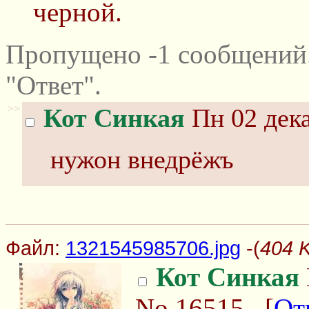
черной.
Пропущено -1 сообщений
"Ответ".
>>
Кот Синкая
Пн 02 дека
нужон внедрёжъ
Файл:
1321545985706.jpg
-(
404 
Кот Синкая
No.16515
[
От