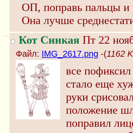
ОП, поправь пальцы и 
Она лучше среднестат
>>
Кот Синкая
Пт 22 нояб
Файл:
IMG_2617.png
-(
1162 K
все пофиксил 
стало еще хуж
руки срисовал
положение шл
поправил лиц