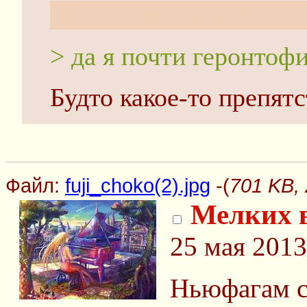
Обычно в таких междус
> да я почти геронтофи
Будто какое-то препятс
Файл:
fuji_choko(2).jpg
-(
701 KB, 
Мелких в
25 мая 2013
Ньюфагам с