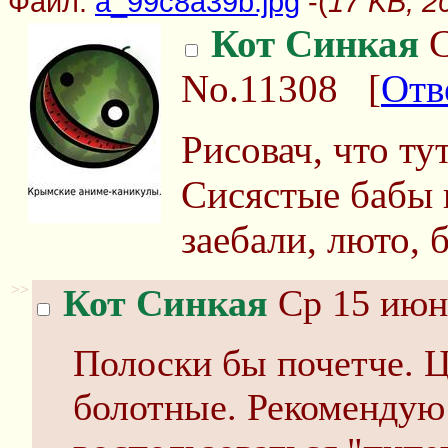
Файл:
a_99c8a39b.jpg
-(
17 KB, 2
Кот Синкая
С
No.11308
[
Отв
Рисовач, что т
Сисястые бабы 
заебали, люто, 
>>
Кот Синкая
Ср 15 июня
Полоски бы почетче. Цв
болотные. Рекомендую 