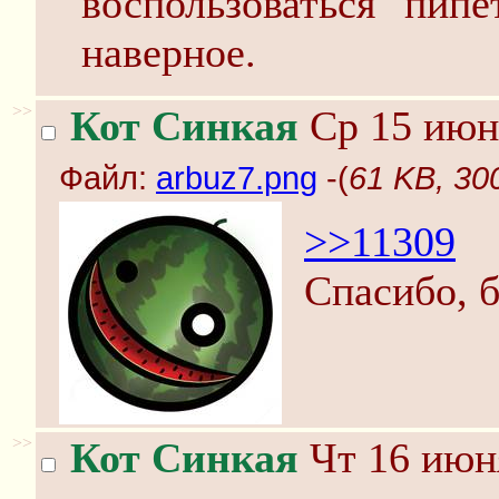
воспользоваться "пипет
наверное.
>>
Кот Синкая
Ср 15 июня
Файл:
arbuz7.png
-(
61 KB, 30
>>11309
Спасибо, 
>>
Кот Синкая
Чт 16 июня