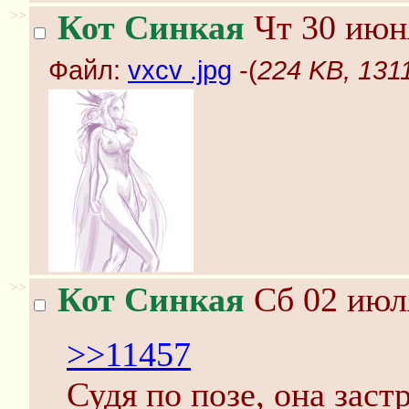
>>
Кот Синкая
Чт 30 июня
Файл:
vxcv .jpg
-(
224 KB, 1311
>>
Кот Синкая
Сб 02 июля
>>11457
Судя по позе, она заст