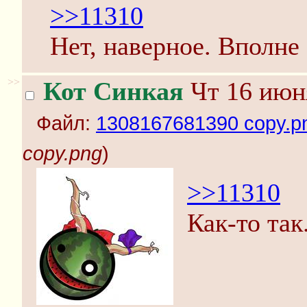
>>11310
Нет, наверное. Вполне
>>
Кот Синкая
Чт 16 июня
Файл:
1308167681390 copy.p
copy.png
)
>>11310
Как-то так