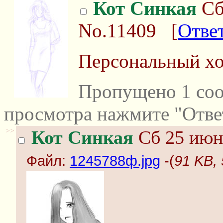
Кот Синкая
Сб
No.11409
[
Отве
Персональный хо
Пропущено 1 соо
просмотра нажмите "Отве
>>
Кот Синкая
Сб 25 июня
Файл:
1245788ф.jpg
-(
91 KB,