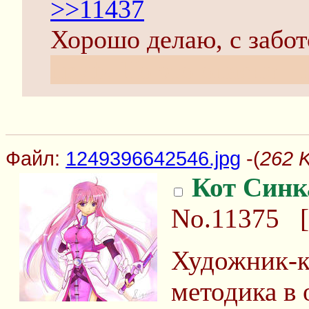
>>11437
Хорошо делаю, с забо
пруф. Но это опасно - 
Файл:
1249396642546.jpg
-(
262 
Кот Синк
No.11375
[
Художник-ку
методика в