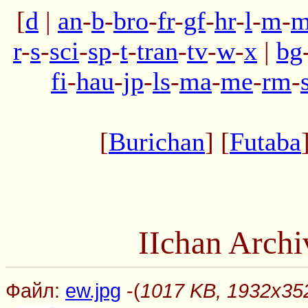
[
d
|
an
-
b
-
bro
-
fr
-
gf
-
hr
-
l
-
m
-
m
r
-
s
-
sci
-
sp
-
t
-
tran
-
tv
-
w
-
x
|
bg
fi
-
hau
-
jp
-
ls
-
ma
-
me
-
rm
-
[
Burichan
] [
Futaba
IIchan Arch
Файл:
ew.jpg
-(
1017 KB, 1932x352