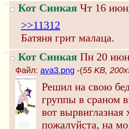
>>
Кот Синкая
Чт 16 июня
>>11312
Батяня грит малаца.
>>
Кот Синкая
Пн 20 июня
Файл:
ava3.png
-(
55 KB, 200x
Решил на свою бед
группы в сраном в
вот вырвиглазная 
пожалуйста, на м