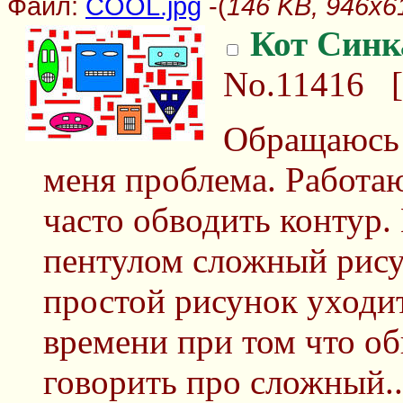
Файл:
COOL.jpg
-(
146 KB, 946x6
Кот Синк
No.11416
[
Обращаюсь 
меня проблема. Работа
часто обводить контур. 
пентулом сложный рису
простой рисунок уходи
времени при том что об
говорить про сложный...