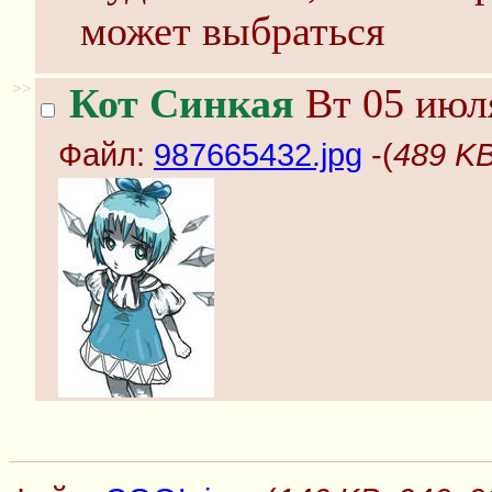
может выбраться
>>
Кот Синкая
Вт 05 июля
Файл:
987665432.jpg
-(
489 KB