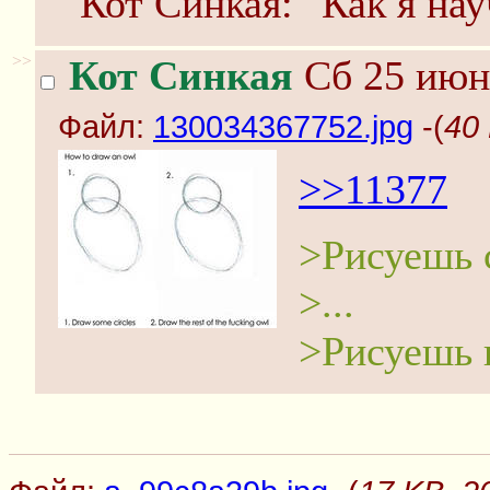
Кот Синкая: "Как я нау
>>
Кот Синкая
Сб 25 июня
Файл:
130034367752.jpg
-(
40
>>11377
>Рисуешь 
>...
>Рисуешь 