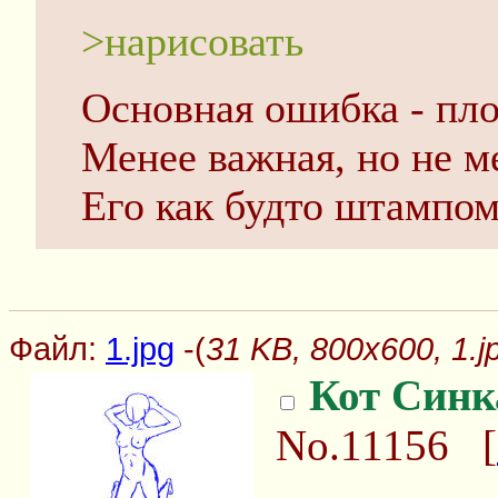
>нарисовать
Основная ошибка - пло
Менее важная, но не м
Его как будто штампом
Файл:
1.jpg
-(
31 KB, 800x600, 1.j
Кот Синк
No.11156
[