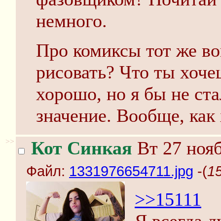
немного.
Про комиксы тот же во
рисовать? Что ты хоче
хорошо, но я бы не ст
значение. Вообще, как
>>
Кот Синкая
Вт 27 нояб
Файл:
1331976654711.jpg
-(
1
>>15111