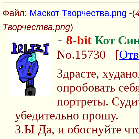
Файл:
Маскот Творчества.png
-(
Творчества.png
)
8-bit
Кот Си
No.15730
[
Отв
Здрасте, худан
опробовать себ
портреты. Судит
убедительно прошу.
З.Ы Да, и обоснуйте что