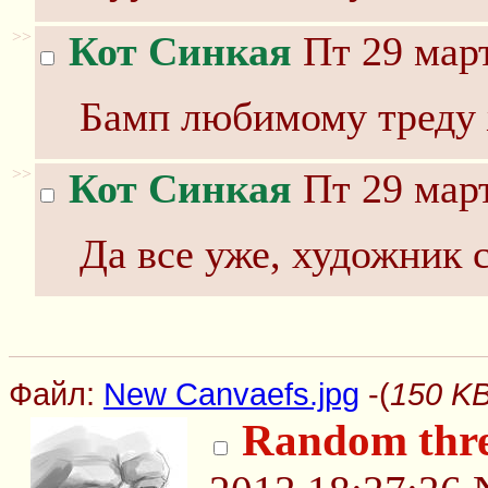
>>
Кот Синкая
Пт 29 март
Бамп любимому треду 
>>
Кот Синкая
Пт 29 март
Да все уже, художник 
Файл:
New Canvaefs.jpg
-(
150 KB
Random thr