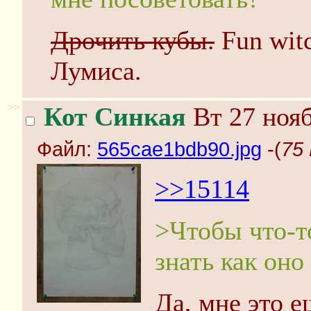
Дрочить кубы.
Fun witc
Лумиса.
>>
Кот Синкая
Вт 27 нояб
Файл:
565cae1bdb90.jpg
-(
75
>>15114
>Чтобы что-т
знать как оно
Да, мне это е