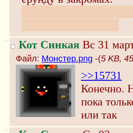
А насчет критики, изви
ОП-пике нарисован.
>>
Кот Синкая
Вс 31 март
Файл:
Монстер.png
-(
5 KB, 4
>>15731
Конечно. 
пока тольк
или так
>>