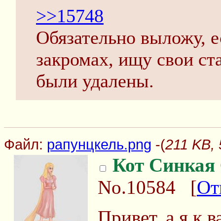
>>15748
Обязательно выложу, е
закромах, ищу свои ста
были удалены.
Файл:
рапунцкель.png
-(
211 KB,
Кот Синкая
No.10584
[
От
Привет, а я к 