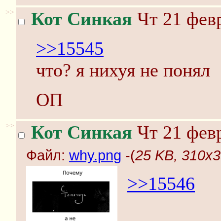
>>
Кот Синкая
Чт 21 февр
>>15545
что? я нихуя не понял
ОП
>>
Кот Синкая
Чт 21 февр
Файл:
why.png
-(
25 KB, 310x3
>>15546