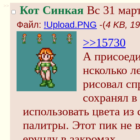
>>
Кот Синкая
Вс 31 март
Файл:
!Upload.PNG
-(
4 KB, 1
>>15730
А присоеди
нсколько л
рисовал сп
сохранял в
использовать цвета из
палитры. Этот пик не в
ерунду в закромах.