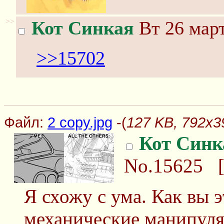
>>
Кот Синкая
Вт 26 март
>>15702
Файл:
2 copy.jpg
-(
127 KB, 792x39
Кот Синк
No.15625
Я схожу с ума. Как вы э
механические манипул