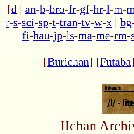
[
d
|
an
-
b
-
bro
-
fr
-
gf
-
hr
-
l
-
m
-
m
r
-
s
-
sci
-
sp
-
t
-
tran
-
tv
-
w
-
x
|
bg
fi
-
hau
-
jp
-
ls
-
ma
-
me
-
rm
-
[
Burichan
] [
Futaba
IIchan Arch