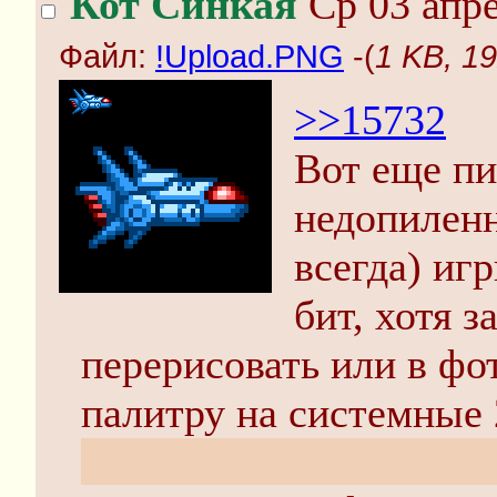
Кот Синкая
Ср 03 апре
Файл:
!Upload.PNG
-(
1 KB, 1
>>15732
Вот еще пи
недопиленн
всегда) иг
бит, хотя 
перерисовать или в фо
палитру на системные 
не будь я такой лениво