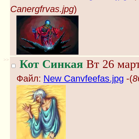
Canergfrvas.jpg
)
>>
Кот Синкая
Вт 26 март
Файл:
New Canvfeefas.jpg
-(
8