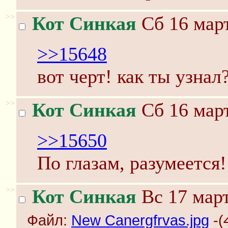
>>
Кот Синкая
Сб 16 март
>>15648
вот черт! как ты узнал
>>
Кот Синкая
Сб 16 март
>>15650
По глазам, разумеется!
>>
Кот Синкая
Вс 17 март
Файл:
New Canergfrvas.jpg
-(