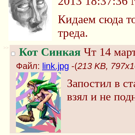
2013 18:37:36
Кидаем сюда то
треда.
>>
Кот Синкая
Чт 14 март
Файл:
link.jpg
-(
213 KB, 797x10
Запостил в ст
взял и не под