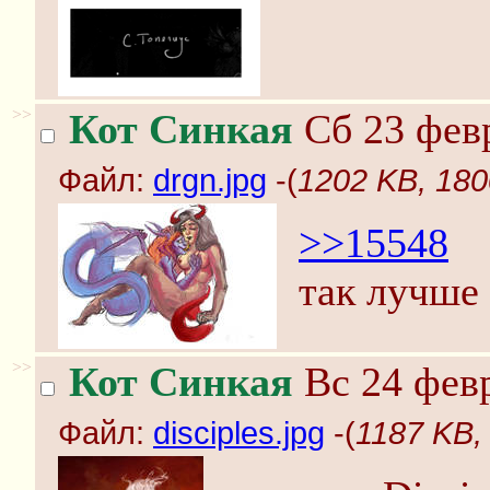
>>
Кот Синкая
Сб 23 февр
Файл:
drgn.jpg
-(
1202 KB, 180
>>15548
так лучше
>>
Кот Синкая
Вс 24 февр
Файл:
disciples.jpg
-(
1187 KB, 