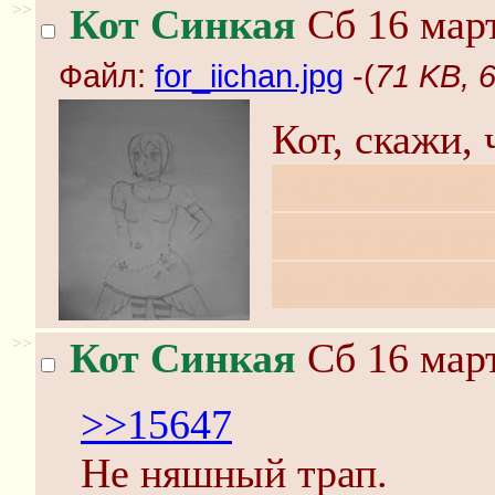
>>
Кот Синкая
Сб 16 март
Файл:
for_iichan.jpg
-(
71 KB, 6
Кот, скажи,
листочки ес
кисти рук р
фоткал втор
>>
Кот Синкая
Сб 16 март
>>15647
Не няшный трап.