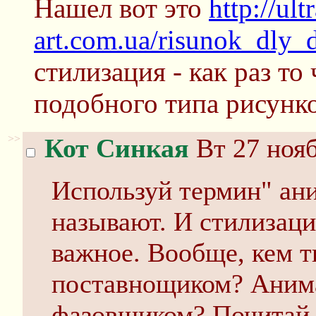
Нашел вот это
http://ult
art.com.ua/risunok_dly_
стилизация - как раз то
подобного типа рисунко
>>
Кот Синкая
Вт 27 нояб
Используй термин" ани
называют. И стилизаци
важное. Вообще, кем 
поставнощиком? Аним
фазовщиком? Почитай 