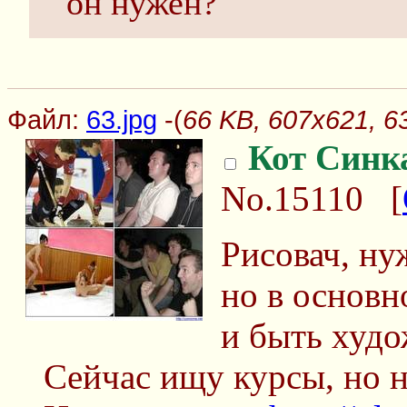
он нужен?
Файл:
63.jpg
-(
66 KB, 607x621, 63
Кот Синк
No.15110
[
Рисовач, ну
но в основ
и быть худо
Сейчас ищу курсы, но 