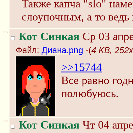
Также капча "slo" нам
слоупочным, а то ведь
>>
Кот Синкая
Ср 03 апре
Файл:
Диана.png
-(
4 KB, 252
>>15744
Все равно год
полюбуюсь.
>>
Кот Синкая
Чт 04 апре