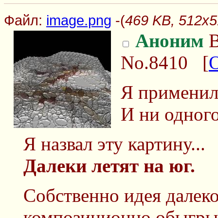
Файл:
image.png
-(
469 KB, 512x5
Аноним
В
No.8410
[
Я применил
И ни одного
Я назвал эту картину...
Далеки летят на юг.
Собственно идея далек
композиционно обыгрыва