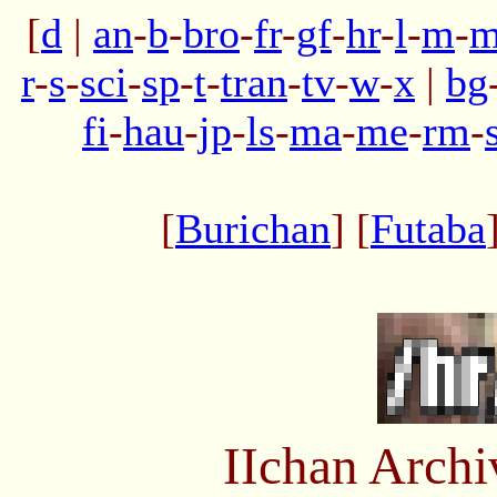
[
d
|
an
-
b
-
bro
-
fr
-
gf
-
hr
-
l
-
m
-
m
r
-
s
-
sci
-
sp
-
t
-
tran
-
tv
-
w
-
x
|
bg
fi
-
hau
-
jp
-
ls
-
ma
-
me
-
rm
-
[
Burichan
] [
Futaba
IIchan Arch