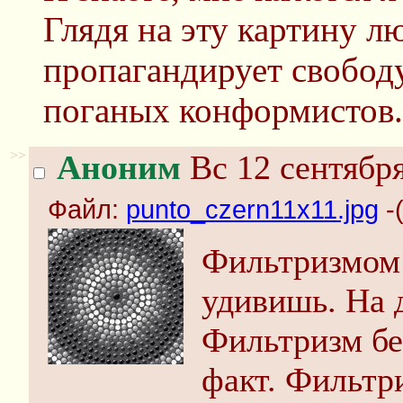
Глядя на эту картину л
пропагандирует свободу
поганых конформистов.
>>
Аноним
Вс 12 сентября
Файл:
punto_czern11x11.jpg
-
Фильтризмом 
удивишь. На 
Фильтризм бе
факт. Фильтр