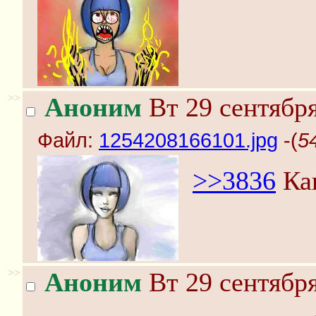
>>
Аноним
Вт 29 сентября
Файл:
1254208166101.jpg
-(
5
>>3836
Как
>>
Аноним
Вт 29 сентября