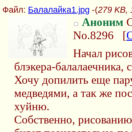
Файл:
Балалайка1.jpg
-(
279 KB, 
Аноним
С
No.8296
[
Начал рисов
блэкера-балалаечника, 
Хочу допилить еще пару
медведями, а так же по
хуйню.
Собственно, рисованию 