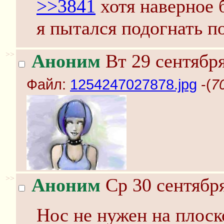
>>3841
хотя наверное 
я пытался подогнать п
>>
Аноним
Вт 29 сентября
Файл:
1254247027878.jpg
-(
7
>>
Аноним
Ср 30 сентября
Нос не нужен на плоск