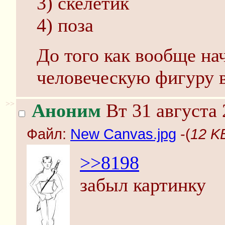
3) скелетик
4) поза
До того как вообще на
человеческую фигуру 
>>
Аноним
Вт 31 августа 
Файл:
New Canvas.jpg
-(
12 K
>>8198
забыл картинку