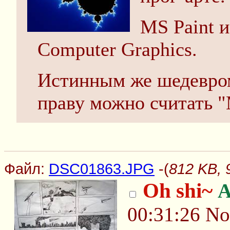
MS Paint 
Computer Graphics.
Истинным же шедевром
праву можно считать 
Файл:
DSC01863.JPG
-(
812 KB,
Oh shi~
А
00:31:26
No