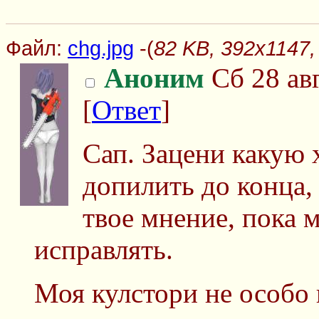
Файл:
chg.jpg
-(
82 KB, 392x1147,
Аноним
Сб 28 авг
[
Ответ
]
Сап. Зацени какую
допилить до конца,
твое мнение, пока 
исправлять.
Моя кулстори не особо 