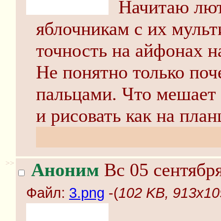
Начитаю лют
яблочникам с их мульт
точность на айфонах н
Не понятно только поч
пальцами. Что мешает 
и рисовать как на пла
ломает-пальцы-рисуя-
>>
Аноним
Вс 05 сентября
Файл:
3.png
-(
102 KB, 913x10