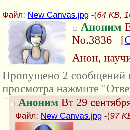
Файл:
New Canvas.jpg
-(
64 KB, 
Аноним
В
No.3836
[
Анон, научи
Пропущено 2 сообщений и
просмотра нажмите "Отве
>>
Аноним
Вт 29 сентября
Файл:
New Canvas.jpg
-(
97 K