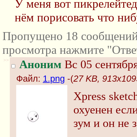
У меня вот пикрелейтед
нём порисовать что ниб
Пропущено 18 сообщений 
просмотра нажмите "Отве
>>
Аноним
Вс 05 сентября
Файл:
1.png
-(
27 KB, 913x109
Xpress sket
охуенен есл
зум и он не 