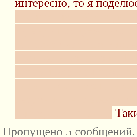
интересно, то я поделю
планшетике ~0.5 года. 
карандашом (без какого
что такое вообще рисов
мышью в фотошопе. Пла
вспоминаю мои творени
получаются те еще уеби
творения - это вообще 
нибудь их увидеть.
Таки
Пропущено 5 сообщений.