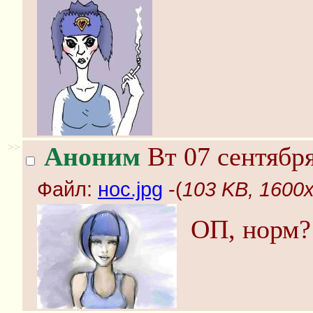
>>
Аноним
Вт 07 сентября
Файл:
нос.jpg
-(
103 KB, 1600x
ОП, норм?