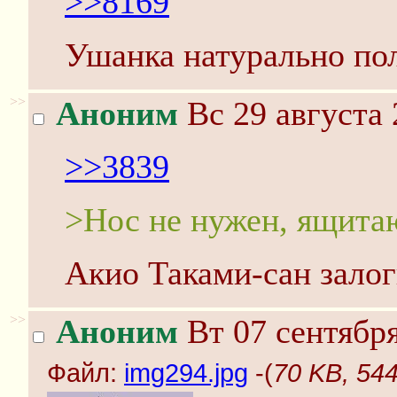
>>8169
Ушанка натурально по
>>
Аноним
Вс 29 августа 
>>3839
>Нос не нужен, ящита
Акио Таками-сан залог
>>
Аноним
Вт 07 сентября
Файл:
img294.jpg
-(
70 KB, 544