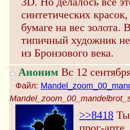
3D. Но делалось всё э
синтетических красок,
бумаге на вес золота. 
типичный художник не 
из Бронзового века.
>>
Аноним
Вс 12 сентября
Файл:
Mandel_zoom_00_mande
Mandel_zoom_00_mandelbrot_s
>>8418
Ты 
прог-арте.