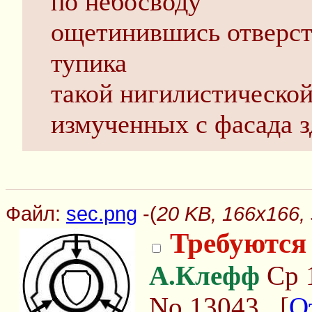
по небосводу
ощетинившись отверсти
тупика
такой нигилистической
измученных с фасада 
Файл:
sec.png
-(
20 KB, 166x166,
Требуются 
А.Клефф
Ср 1
No.13043
[
О