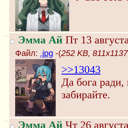
>>
Эмма Ай
Пт 13 августа
Файл:
.jpg
-(
252 KB, 811x1137,
>>13043
Да бога ради,
забирайте.
>>
Эмма Ай
Чт 26 августа