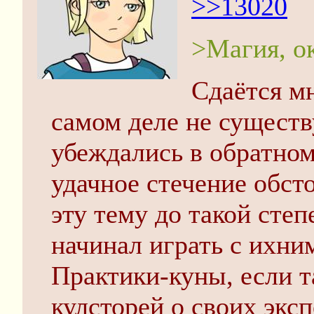
>>13020
>Магия, ок
Сдаётся мн
самом деле не существу
убеждались в обратном
удачное стечение обст
эту тему до такой степ
начинал играть с ихни
Практики-куны, если т
кулсторей о своих эксп