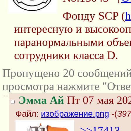
Фонду SCP (
h
интересную и высокооп
паранормальными объе
сотрудники класса D.
Пропущено 20 сообщений 
просмотра нажмите "Отве
>>
Эмма Ай
Пт 07 мая 202
Файл:
изображение.png
-(
397
>>17413