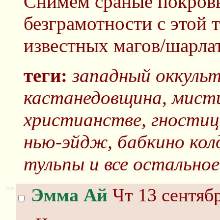
Снимем сраные покров
безграмотности с этой 
известных магов/шарла
теги:
западный оккульт
кастанедовщина, мисти
христианстве, гностиц
нью-эйдж, бабкино колд
тульпы и все остальное
>>
Эмма Ай
Чт 13 сентябр