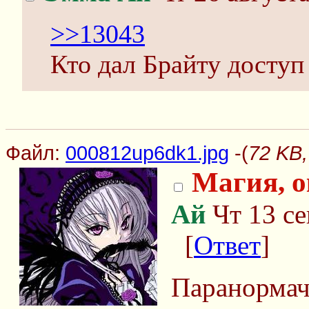
>>13043
Кто дал Брайту доступ
Файл:
000812up6dk1.jpg
-(
72 KB,
Магия, о
Ай
Чт 13 се
[
Ответ
]
Паранормач,