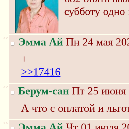
субботу одно 
>>
Эмма Ай
Пн 24 мая 202
+
>>17416
>>
Берум-сан
Пт 25 июня 
А что с оплатой и льг
>>
Эмма Ай
Чт 01 июля 2