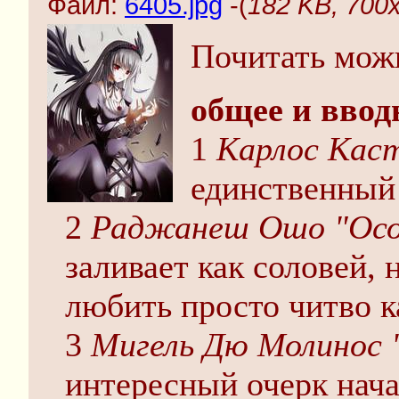
Файл:
6405.jpg
-(
182 KB, 700x
Почитать можн
общее и ввод
1
Карлос Кас
единственный 
2
Раджанеш Ошо "Осоз
заливает как соловей, н
любить просто читво к
3
Мигель Дю Молинос 
интересный очерк нача