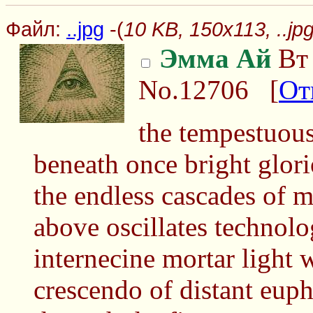
Файл:
..jpg
-(
10 KB, 150x113, ..jp
Эмма Ай
Вт 
No.12706
[
От
the tempestuou
beneath once bright glor
the endless cascades of m
above oscillates technolo
internecine mortar light 
crescendo of distant eup