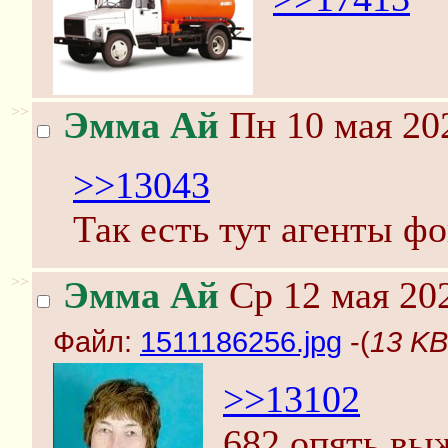
>>
Эмма Ай
Пн 10 мая 202
>>13043
Так есть тут агенты ф
>>
Эмма Ай
Ср 12 мая 202
Файл:
1511186256.jpg
-(
13 KB
>>13102
682 опять вы