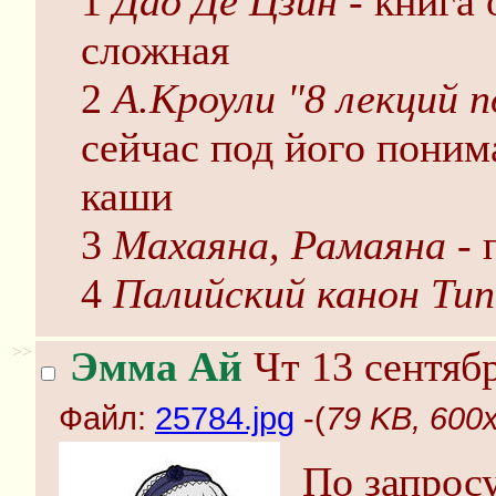
1
Дао Де Цзин
- книга 
сложная
2
А.Кроули "8 лекций п
сейчас под його поним
каши
3
Махаяна, Рамаяна
- 
4
Палийский канон Ти
>>
Эмма Ай
Чт 13 сентябр
Файл:
25784.jpg
-(
79 KB, 600x
По запрос