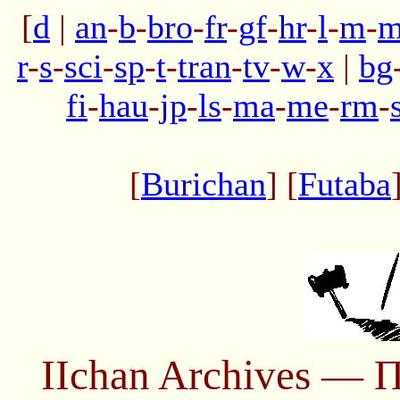
[
d
|
an
-
b
-
bro
-
fr
-
gf
-
hr
-
l
-
m
-
m
r
-
s
-
sci
-
sp
-
t
-
tran
-
tv
-
w
-
x
|
bg
fi
-
hau
-
jp
-
ls
-
ma
-
me
-
rm
-
[
Burichan
] [
Futaba
IIchan Archives — 