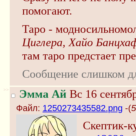
помогают.
Таро - модносильномол
Циглера, Хайо Банцхаф
там таро предстает пр
Сообщение слишком д
>>
Эмма Ай
Вс 16 сентябр
Файл:
1250273435582.png
-(
5
Скептик-ку