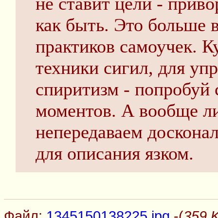
не ставит цели - приво
как быть. Это больше 
практиков самоучек. К
техники сигил, для уп
спиритизм - попробуй 
моментов. А вообще л
непередаваем досконал
для описания язком.
Файл:
1345150138225.jpg
-(
359 