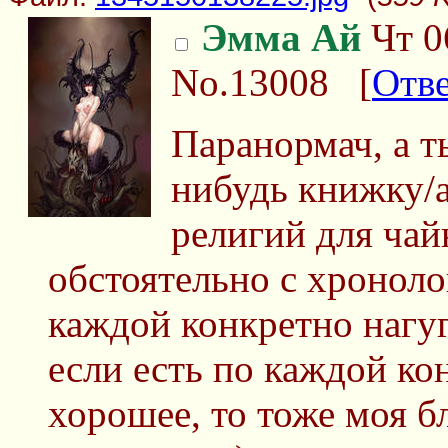
Эмма Ай
Чт 0
No.13008
[
Отв
Паранормач, а т
нибудь книжку/а
религий для чай
обстоятельно с хронол
каждой конкретно нагуг
если есть по каждой ко
хорошее, то тоже моя б