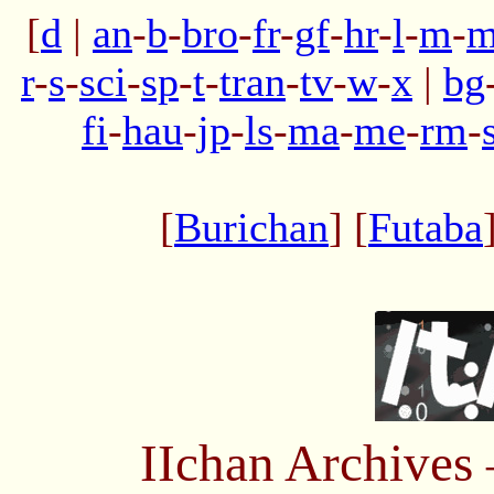
[
d
|
an
-
b
-
bro
-
fr
-
gf
-
hr
-
l
-
m
-
m
r
-
s
-
sci
-
sp
-
t
-
tran
-
tv
-
w
-
x
|
bg
fi
-
hau
-
jp
-
ls
-
ma
-
me
-
rm
-
[
Burichan
] [
Futaba
IIchan Archive