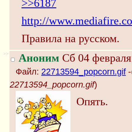
>>6187
http://www.mediafire.c
Правила на русском.
>>
Аноним
Сб 04 февраля 
Файл:
22713594_popcorn.gif
-
22713594_popcorn.gif
)
Опять.