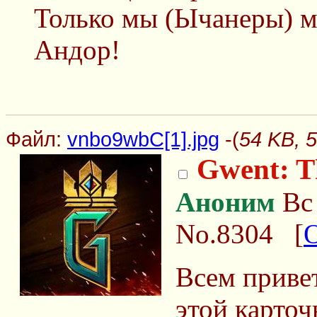
Только мы (Ычанеры) м
Андор!
Файл:
vnbo9wbC[1].jpg
-(
54 KB, 
Gwent: T
Аноним
Вс 
No.8304
[
Всем приве
этой карточ