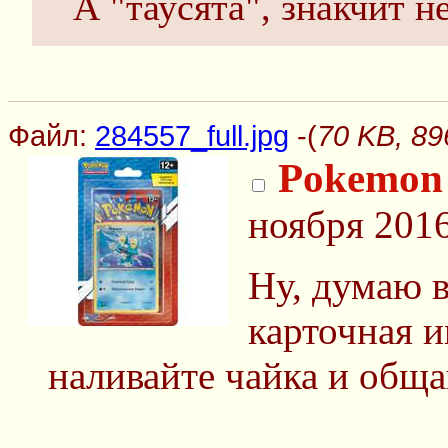
А "таусята", знакчит н
Файл:
284557_full.jpg
-(
70 KB, 89
Pokemon
ноября 2016
Ну, думаю в
карточная и
наливайте чайка и обща