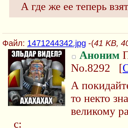
А где же ее теперь взя
Файл:
1471244342.jpg
-(
41 KB, 4
Аноним
П
No.8292
[
А покидайте
то некто зн
великому р
с: