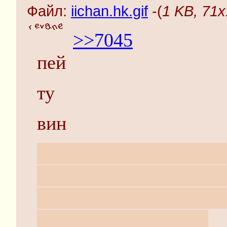
Файл:
iichan.hk.gif
-(
1 KB, 71x1
>>7045
пей
ту
вин
не вбрасываю, просто 
цены, в которые мне о
праздниках стандартик
запустил Hearthstone