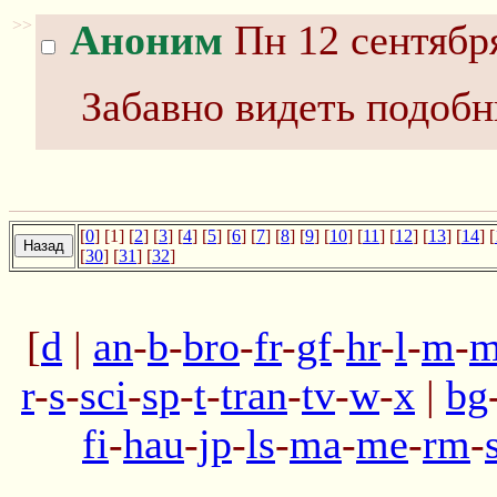
>>
Аноним
Пн 12 сентября
Забавно видеть подобн
[
0
] [1] [
2
] [
3
] [
4
] [
5
] [
6
] [
7
] [
8
] [
9
] [
10
] [
11
] [
12
] [
13
] [
14
] [
[
30
] [
31
] [
32
]
[
d
|
an
-
b
-
bro
-
fr
-
gf
-
hr
-
l
-
m
-
m
r
-
s
-
sci
-
sp
-
t
-
tran
-
tv
-
w
-
x
|
bg
fi
-
hau
-
jp
-
ls
-
ma
-
me
-
rm
-