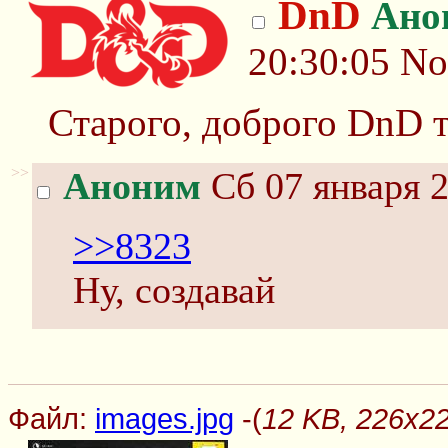
DnD
Ано
20:30:05
No
Старого, доброго DnD т
>>
Аноним
Сб 07 января 2
>>8323
Ну, создавай
Файл:
images.jpg
-(
12 KB, 226x22