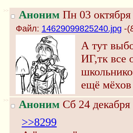
>>
Аноним
Пн 03 октября 
Файл:
14629099825240.jpg
-(
А тут выбо
ИГ,тк все 
школьнико
ещё мёхов 
>>
Аноним
Сб 24 декабря 
>>8299