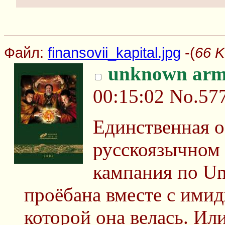
Файл:
finansovii_kapital.jpg
-(
66 K
unknown arm
00:15:02
No.57
Единственная о
русскоязычном 
кампания по U
проёбана вместе с имид
которой она велась. Или