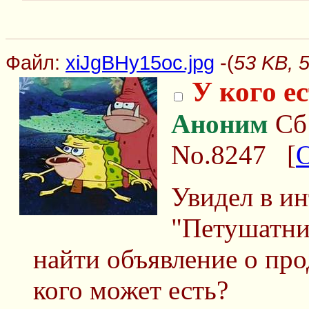
Файл:
xiJgBHy15oc.jpg
-(
53 KB, 
У кого е
Аноним
Сб 
No.8247
[
Увидел в ин
"Петушатник
найти объявление о прод
кого может есть?