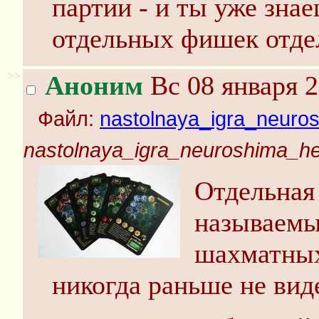
партии - и ты уже зна
отдельных фишек отдел
>>
Аноним
Вс 08 января 2
Файл:
nastolnaya_igra_neuro
nastolnaya_igra_neuroshima_he
Отдельная 
называем
шахматных
никогда раньше не виде