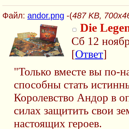
Файл:
andor.png
-(
487 KB, 700x4
Die Lege
Сб 12 ноябр
[
Ответ
]
"Только вместе вы по-
способны стать истинн
Королевство Андор в оп
силах защитить свои зем
настоящих героев.