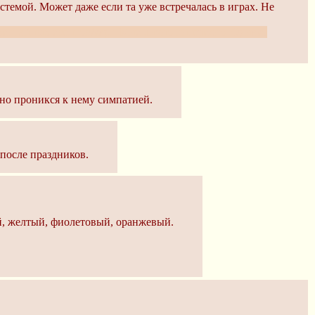
истемой. Может даже если та уже встречалась в играх. Не
о хентайных евентов/карт. Мне лично интересно. Однако
 но проникся к нему симпатией.
 после праздников.
ний, желтый, фиолетовый, оранжевый.