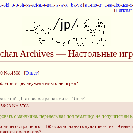
o
-
old_o
-
p
-
ph
-
r
-
s
-
sci
-
sp
-
t
-
tran
-
tv
-
w
-
x
|
bg
-
vg
|
au
-
mo
-
tr
|
a
-
aa
-
abe
-
azu
-
c
[
Burichan
Ichan Archives — Настольные иг
20
No.4508
[
Ответ
]
об этой игре, неужели никто не играл?
ражений. Для просмотра нажмите "Ответ".
:56:23
No.5708
овать с манчкина, переделывая под тематику, не получится ли к
то ничего страшного. +1
0
5 можно назвать лунатиком, на +9 налеп
силения имел ввиду?