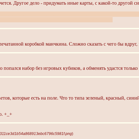
чется. Другое дело - придумать иные карты, с какой-то другой с
т сделать на прицнипе - онли тян, какую-нибудь игру, вплоть д
гровые, а не просто так, карточки с изображениями.
печатанной коробкой манчкина. Сложно сказать с чего бы вдруг,
о попался набор без игровых кубиков, а обменять удастся только
цветов, которые есть на поле. Что то типа зеленый, красный, си
о. +_+
 a311ce3d1b54a868913ebc6796c5981f.png
)