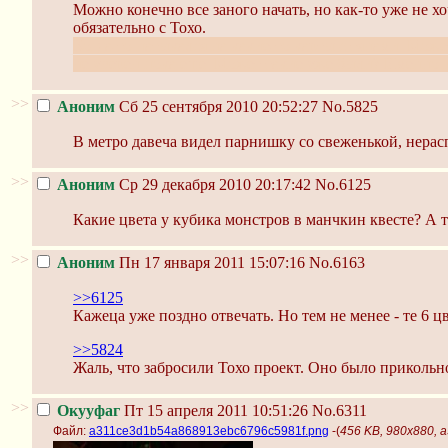
Можно конечно все заного начать, но как-то уже не хо
обязательно с Тохо.
Когда-то натыкался на какие-то карты с тянами. Може
не уверен пока еще. Может такие уже были? Именно и
>>
Аноним
Сб 25 сентября 2010 20:52:27
No.5825
В метро давеча видел парнишку со свеженькой, нерас
>>
Аноним
Ср 29 декабря 2010 20:17:42
No.6125
Какие цвета у кубика монстров в манчкин квесте? А т
>>
Аноним
Пн 17 января 2011 15:07:16
No.6163
>>6125
Кажеца уже поздно отвечать. Но тем не менее - те 6 
>>5824
Жаль, что забросили Тохо проект. Оно было прикольн
>>
Окууфаг
Пт 15 апреля 2011 10:51:26
No.6311
Файл:
a311ce3d1b54a868913ebc6796c5981f.png
-(
456 KB, 980x880,