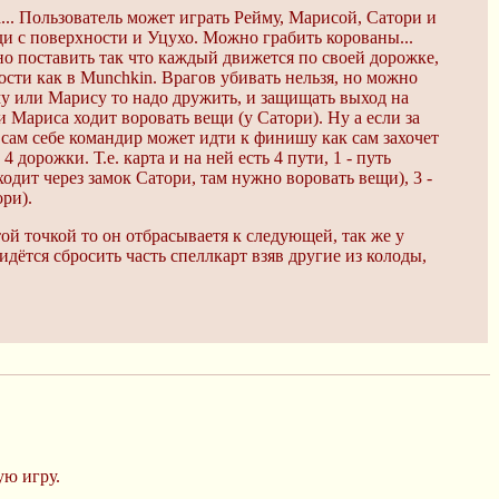
... Пользователь может играть Рейму, Марисой, Сатори и
ди с поверхности и Уцухо. Можно грабить корованы...
жно поставить так что каждый движется по своей дорожке,
сти как в Munchkin. Врагов убивать нельзя, но можно
йму или Марису то надо дружить, и защищать выход на
и Мариса ходит воровать вещи (у Сатори). Ну а если за
 сам себе командир может идти к финишу как сам захочет
дорожки. Т.е. карта и на ней есть 4 пути, 1 - путь
одит через замок Сатори, там нужно воровать вещи), 3 -
ори).
той точкой то он отбрасываетя к следующей, так же у
дётся сбросить часть спеллкарт взяв другие из колоды,
ую игру.