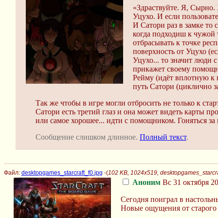
«Здраствуйте. Я, Сырно.
Уцухо. И если пользоват
И Сатори раз в замке то 
когда подходиш к чужой 
отбрасывать к точке респ
поверхность от Уцухо (ес
Уцухо... то значит люди
прикажет своему помощник
Рейму (идёт вплотную к п
путь Сатори (циклично за
Так же чтобы в игре могли отбросить не только к стар
Сатори есть третий глаз и она может видеть карты пр
или самое хорошее... идти с помощником. Гоняться 
Сообщение слишком длинное.
Полный текст
.
Файл:
desktopgames_starcraft_f0.jpg
-(
102 KB, 1024x519, desktopgames_starcra
Аноним
Вс 31 октября 20
Сегодня поиграл в настольн
Новые ощущения от старого 