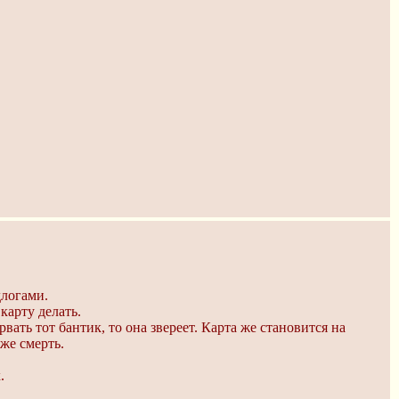
длогами.
карту делать.
вать тот бантик, то она звереет. Карта же становится на
же смерть.
.