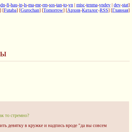
-
dn
-
fi
-
hau
-
jp
-
ls
-
ma
-
me
-
rm
-
sos
-
tan
-
to
-
vn
|
misc
-
tenma
-
vndev
|
dev
-
stat
]
] [
Futaba
] [
Gurochan
] [
Tomorrow
] [
Архив
-
Каталог
-
RSS
] [
Главная
]
ры
ак то стремно?
ить девятку в кружке и надпись вроде "да вы совсем