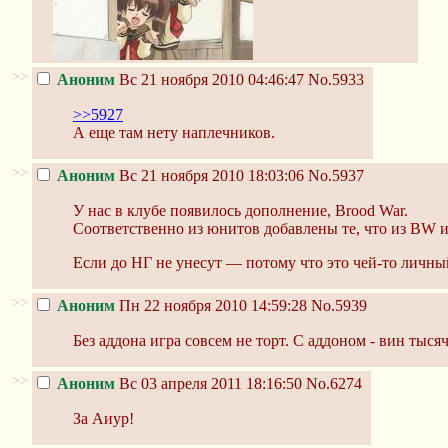
>>
Аноним
Вс 21 ноября 2010 04:46:47
No.5933
>>5927
А еще там нету наплечников.
>>
Аноним
Вс 21 ноября 2010 18:03:06
No.5937
У нас в клубе появилось дополнение, Brood War.
Соответственно из юнитов добавлены те, что из BW и
Если до НГ не унесут — потому что это чей-то личны
>>
Аноним
Пн 22 ноября 2010 14:59:28
No.5939
Без аддона игра совсем не торт. С аддоном - вин тыся
>>
Аноним
Вс 03 апреля 2011 18:16:50
No.6274
За Аиур!