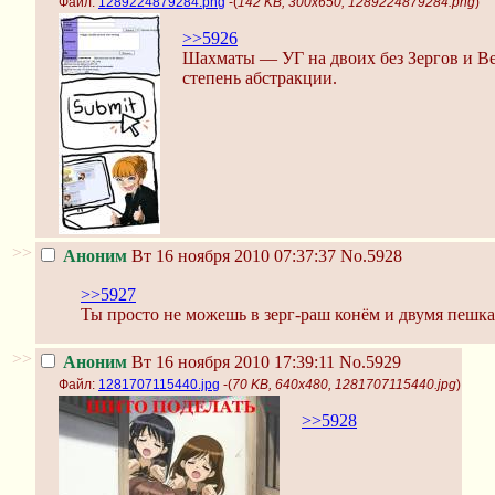
Файл:
1289224879284.png
-(
142 KB, 300x650, 1289224879284.png
)
>>5926
Шахматы — УГ на двоих без Зергов и Вес
степень абстракции.
>>
Аноним
Вт 16 ноября 2010 07:37:37
No.5928
>>5927
Ты просто не можешь в зерг-раш конём и двумя пешк
>>
Аноним
Вт 16 ноября 2010 17:39:11
No.5929
Файл:
1281707115440.jpg
-(
70 KB, 640x480, 1281707115440.jpg
)
>>5928