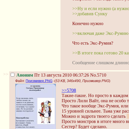
>>Ну и если нужно (а нужн
>>добавив Суику
Конечно нужно
>>включая даже Экс-Румию
Что есть Экс-Румия?
>>В итоге пока готово 20 ка
Сообщение слишком длинн
>>
Аноним
Пт 13 августа 2010 06:37:26
No.5710
Файл:
Призмивер.PNG
-(
53 KB, 346x490, Призмивер.PNG
)
>>5708
Такие-такие. Но просто в каждом
Просто Лили Вайт, она не особо т
Что такое вообще Экс-Румия, или 
15 уровней сильнее. Тьма уже рас
Можно и задрота твоего сделать
:
Просто монстров в итоге много вы
Сестер? Будет сделано.