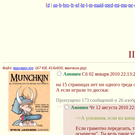
[
d
|
an
-
b
-
bro
-
fr
-
gf
-
hr
-
l
-
m
-
maid
-
med
-
mi
-
mu
-
ne
-
I
Файл:
манчкин.jpg
-(
67 KB, 414x600, манчкин.jpg
)
Аноним
Сб 02 января 2010 22:13:
на 15 страницах нет ни одного треда 
А если играли то дисскас
Пропущено 173 сообщений и 26 изоб
>>
Аноним
Чт 12 августа 2010 22
>>А усиления, если их копир
Если грамотно переделать, 
осырнели". Ты ведь такие у