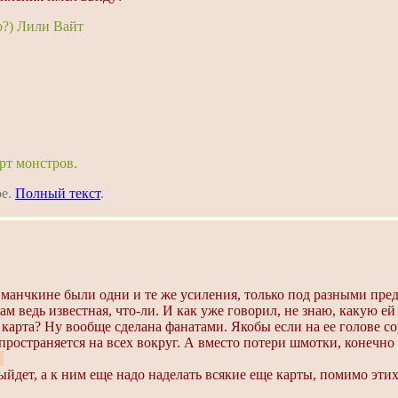
о?) Лили Вайт
рт монстров.
ое.
Полный текст
.
 манчкине были одни и те же усиления, только под разными пре
ам ведь известная, что-ли. И как уже говорил, не знаю, какую ей 
карта? Ну вообще сделана фанатами. Якобы если на ее голове сор
пространяется на всех вокруг. А вместо потери шмотки, конечно 
3
йдет, а к ним еще надо наделать всякие еще карты, помимо этих