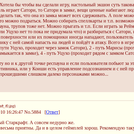
 Хотела бы чтобы вы сделали игру, настольный экшон суть такова
ель играет Сатори, то Сатори в замке, вещи ценные набигают лю
сделать так, что она из замка может всех сдерживать. А поле мо
то можно подраться. Можно собирать спеллкарты и т.п. возможно
ауна, трупов тоже нет. Можно прыгать и т.п. Если играть за Ре
ли Уцухо нет то пока не придумала что) и разбираться с Сатори, 
 с поверхности или их помощники иногда нападают, пользователь
у с ней самой напасть на людей и пойдёт в атаку. Всего в игре 4 
ути Уцухо, проходит через замок Сатори), 2 - путь Марисы (прох
мыкается в замке), 4 - путь Уцухо (проходит рядом с замком Сат
ту но и к другой точке респауна и если пользователя побьют за э
отивника, или у Коиши есть управление подсознанием и с ней при
за прошедшими слишком далеко персонажами можно...
ft_f0.jpg
)
10 16:26:47
No.5884
[
Ответ
]
ый Старкрафт. А совсем недурно же.
весьма приятны. Да и в целом геймплей хорош. Рекомендую так