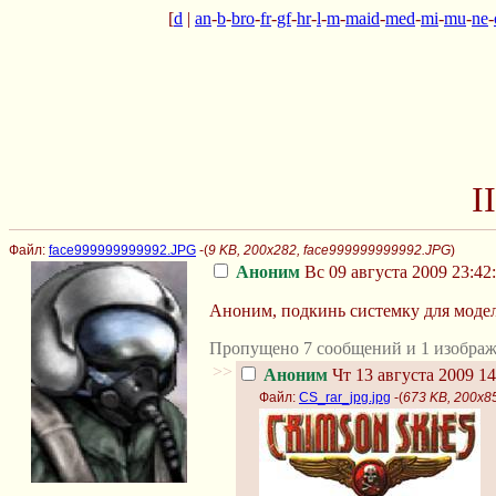
[
d
|
an
-
b
-
bro
-
fr
-
gf
-
hr
-
l
-
m
-
maid
-
med
-
mi
-
mu
-
ne
-
I
Файл:
face999999999992.JPG
-(
9 KB, 200x282, face999999999992.JPG
)
Аноним
Вс 09 августа 2009 23:42
Аноним, подкинь системку для моде
Пропущено 7 сообщений и 1 изображ
>>
Аноним
Чт 13 августа 2009 14
Файл:
CS_rar_jpg.jpg
-(
673 KB, 200x85