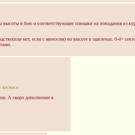
та высоты в бою и соответствующие плюшки на попадания из ку
ство(или нет, если с миносом) по высоте в эшеленах. 0-4+ секто
тами.
в космосе
ик. А скоро дополнение к