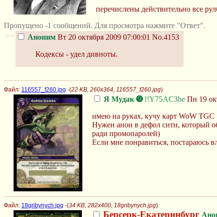
перечислены действительно все рул
Пропущено -1 сообщений. Для просмотра нажмите "Ответ".
>>
Аноним
Вт 20 октября 2009 07:00:01
No.4153
Кодексы - удел дивноты.
Файл:
116557_f260.jpg
-(
22 KB, 260x364, 116557_f260.jpg
)
Я Мудак ➒
!!Y75AC3he
Пн 19 окт
имею на руках, кучу карт WoW TGC
Нужен анон в дефол сити, который об
ради промопаролей)
Если мне понравиться, постараюсь в
Файл:
18gribynych.jpg
-(
34 KB, 282x400, 18gribynych.jpg
)
Берсерк-Екатеринбург
Ано