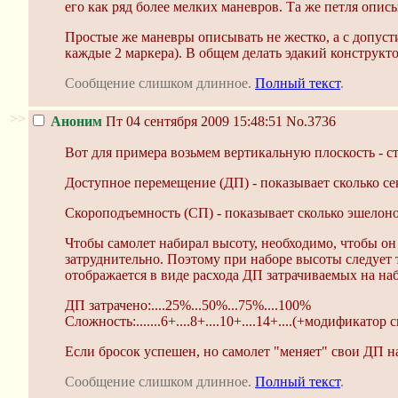
его как ряд более мелких маневров. Та же петля описы
Простые же маневры описывать не жестко, а с допусти
каждые 2 маркера). В общем делать эдакий конструкто
Сообщение слишком длинное.
Полный текст
.
>>
Аноним
Пт 04 сентября 2009 15:48:51
No.3736
Вот для примера возьмем вертикальную плоскость - 
Доступное перемещение (ДП) - показывает сколько сек
Скороподъемность (СП) - показывает сколько эшелоно
Чтобы самолет набирал высоту, необходимо, чтобы он
затруднительно. Поэтому при наборе высоты следует т
отображается в виде расхода ДП затрачиваемых на на
ДП затрачено:....25%...50%...75%....100%
Сложность:.......6+....8+....10+....14+....(+модификатор 
Если бросок успешен, но самолет "меняет" свои ДП н
Сообщение слишком длинное.
Полный текст
.