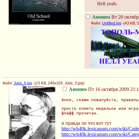
Hell yeah.
>>
Аноним
Вт 20 октябр
Файл:
Untitled.jpg
-(
43 KB, 5
Файл:
Julia_5.jpg
-(
23 KB, 246x326, Julia_5.jpg
)
Аноним
Пт 16 октября 2009 21:1
Анон, скажи пожалуйста, правиль
просто клеить модельки или игра
флафф прочитан.
и правда ли что вот тут
http://wh40k.lexicanum.com/wiki/Cod
http://wh40k.lexicanum.com/wiki/Cat