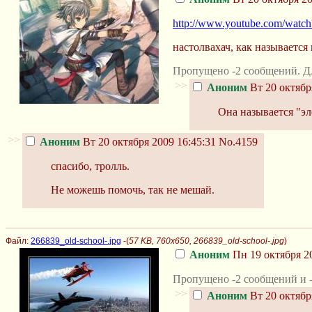
http://www.youtube.com/watc
настолвахач, как называется
Пропущено -2 сообщений. Д
>>
Аноним
Вт 20 октябр
Она называется "эл
>>
Аноним
Вт 20 октября 2009 16:45:31
No.4159
спасибо, тролль.
Не можешь помочь, так не мешай.
Файл:
266839_old-school-.jpg
-(
57 KB, 760x650, 266839_old-school-.jpg
)
Аноним
Пн 19 октября 20
Пропущено -2 сообщений и -
>>
Аноним
Вт 20 октябр