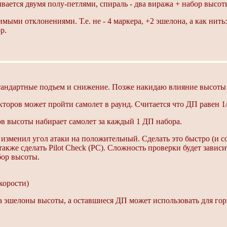
вается двумя полу-петлями, спираль - два виража + набор высоты
мыми отклонениями. Т.е. не - 4 маркера, +2 эшелона, а как нить
р.
стандартные подъем и снижение. Позже накидаю влияние высоты 
торов может пройти самолет в раунд. Считается что ДП равен 1/1
в высоты набирает самолет за каждый 1 ДП набора.
 изменил угол атаки на положительный. Сделать это быстро (и с
акже сделать Pilot Check (PC). Сложность проверки будет зависи
бор высоты.
скорости)
а эшелоны высоты, а оставшиеся ДП может использовать для гор