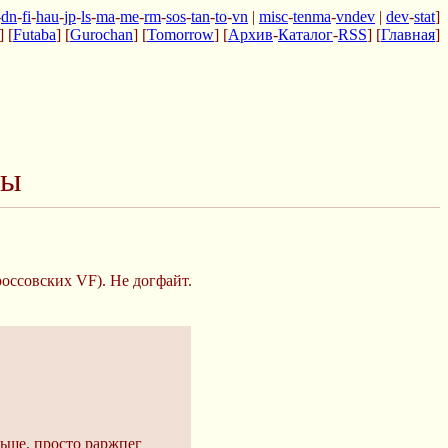
-
dn
-
fi
-
hau
-
jp
-
ls
-
ma
-
me
-
rm
-
sos
-
tan
-
to
-
vn
|
misc
-
tenma
-
vndev
|
dev
-
stat
]
] [
Futaba
] [
Gurochan
] [
Tomorrow
] [
Архив
-
Каталог
-
RSS
] [
Главная
]
ры
оссовских VF). Не догфайт.
льше, просто раржпег