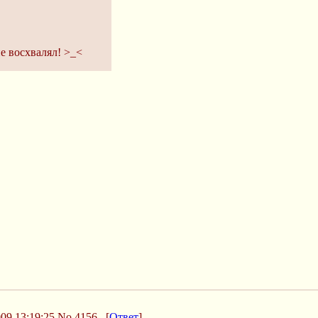
е восхвалял! >_<
09 13:19:25
No.4156
[
Ответ
]