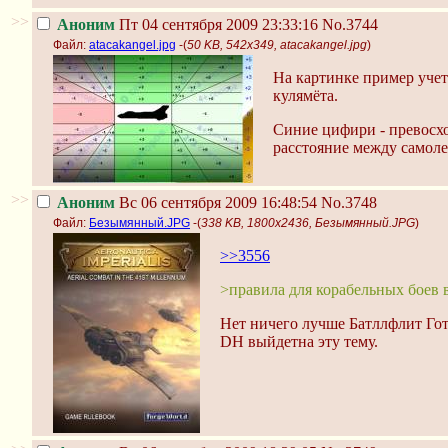
>>
Аноним
Пт 04 сентября 2009 23:33:16
No.3744
Файл:
atacakangel.jpg
-(
50 KB, 542x349, atacakangel.jpg
)
На картинке пример уче
кулямёта.
Синие цифири - превосход
расстояние между самоле
>>
Аноним
Вс 06 сентября 2009 16:48:54
No.3748
Файл:
Безымянный.JPG
-(
338 KB, 1800x2436, Безымянный.JPG
)
>>3556
>правила для корабельных боев 
Нет ничего лучше Батллфлит Гот
DH выйдетна эту тему.