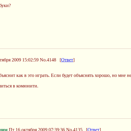
буки?
ября 2009 15:02:59
No.4148
[
Ответ
]
ъяснит как в это играть. Если будет объяснять хорошо, но мне не
литься в комюнити.
ним
Пт 16 октября 2009 07:39:36
No.4135
[
Ответ
]