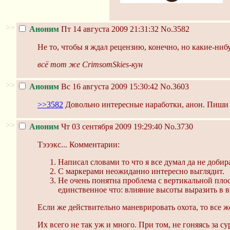
>>
Аноним
Пт 14 августа 2009 21:31:32
No.3582
Не то, чтобы я ждал рецензию, конечно, но какие-ни
всё тот же CrimsomSkies-кун
>>
Аноним
Вс 16 августа 2009 15:30:42
No.3603
>>3582
Довольно интересные наработки, анон. Пиши 
>>
Аноним
Чт 03 сентября 2009 19:29:40
No.3730
Тэээкс... Комментарии:
Написал словами то что я все думал да не добир
С маркерами неожиданно интересно выглядит.
Не очень понятна проблема с вертикальной плос
единственное что: влияние высоты выразить в в
Если же действительно маневрировать охота, то все ж
Их всего не так уж и много. При том, не гоняясь за