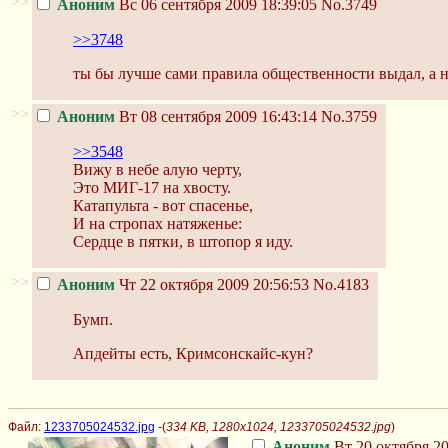
>>
Аноним
Вс 06 сентября 2009 18:39:05
No.3749
>>3748
ты бы лучше сами правила общественности выдал, а н
>>
Аноним
Вт 08 сентября 2009 16:43:14
No.3759
>>3548
Вижу в небе алую черту,
Это МИГ-17 на хвосту.
Катапульта - вот спасенье,
И на стропах натяженье:
Сердце в пятки, в штопор я иду.
>>
Аноним
Чт 22 октября 2009 20:56:53
No.4183
Бумп.
Апдейты есть, Кримсонскайс-кун?
Файл:
1233705024532.jpg
-(
334 KB, 1280x1024, 1233705024532.jpg
)
Аноним
Вт 20 октября 20