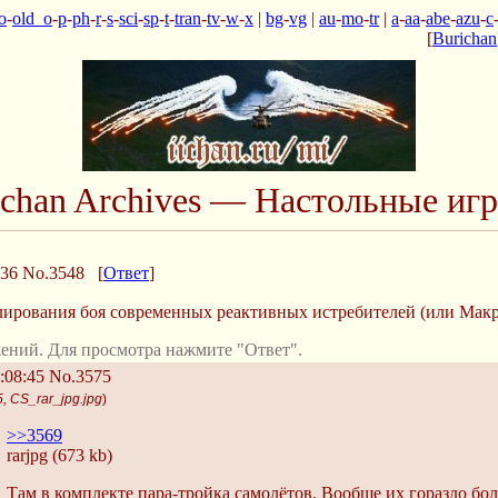
o
-
old_o
-
p
-
ph
-
r
-
s
-
sci
-
sp
-
t
-
tran
-
tv
-
w
-
x
|
bg
-
vg
|
au
-
mo
-
tr
|
a
-
aa
-
abe
-
azu
-
c
[
Burichan
Ichan Archives — Настольные иг
:36
No.3548
[
Ответ
]
лирования боя современных реактивных истребителей (или Макр
ений. Для просмотра нажмите "Ответ".
:08:45
No.3575
, CS_rar_jpg.jpg
)
>>3569
rarjpg (673 kb)
Там в комплекте пара-тройка самолётов. Вообще их гораздо бо