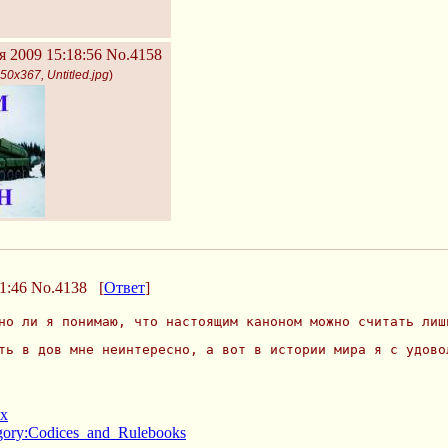
я 2009 15:18:56
No.4158
50x367, Untitled.jpg
)
1:46
No.4138
[
Ответ
]
но ли я понимаю, что настоящим каноном можно считать лиш
ть в дов мне неинтересно, а вот в истории мира я с удово
ex
egory:Codices_and_Rulebooks