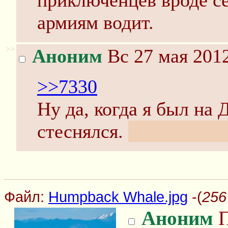
приключенцев вроде се
армиям водит.
>>
Аноним
Вс 27 мая 2012
>>7330
Ну да, когда я был на 
стеснялся.
Да и видел я
Файл:
Humpback Whale.jpg
-(
256
Аноним
П