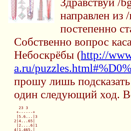
Здравствуй /bg
направлен из /
постепенно ста
Собственно вопрос кас
Небоскрёбы (
http://www
a.ru/puzzles.htm
прошу лишь подсказать 
один следующий ход. Вс
  23 3
 +------+
 |5.6...|3
2|4...65|
 |2....6|1
4|1.465.|