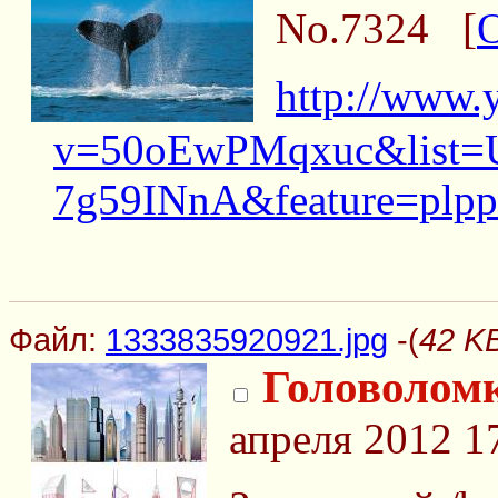
No.7324
[
http://www.
v=50oEwPMqxuc&list=
7g59INnA&feature=plpp
Файл:
1333835920921.jpg
-(
42 K
Головолом
апреля 2012 1