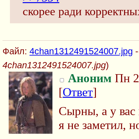
скорее ради корректн
Файл:
4chan1312491524007.jpg
-
4chan1312491524007.jpg
)
Аноним
Пн 2
[
Ответ
]
Сырны, а у вас 
я не заметил, 