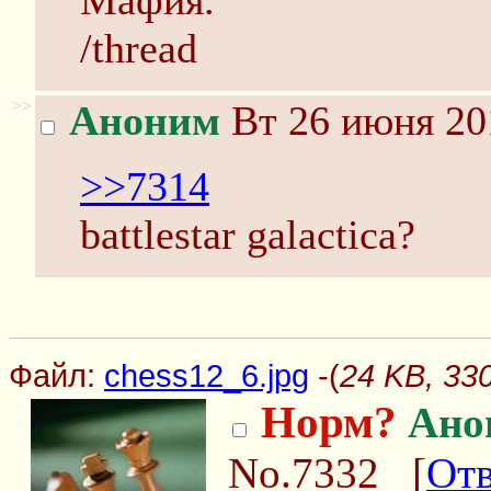
Мафия.
/thread
>>
Аноним
Вт 26 июня 20
>>7314
battlestar galactica?
Файл:
chess12_6.jpg
-(
24 KB, 33
Норм?
Ано
No.7332
[
Отв