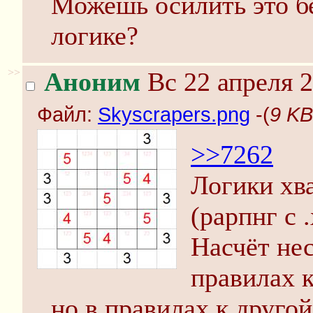
Можешь осилить это бе
логике?
>>
Аноним
Вс 22 апреля 2
Файл:
Skyscrapers.png
-(
9 KB
>>7262
Логики хв
(рарпнг с .
Насчёт не
правилах к
но в правилах к другой