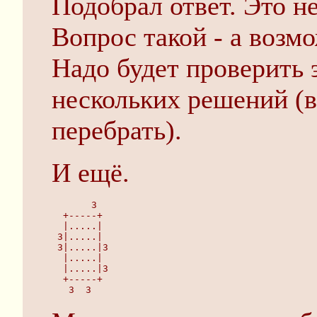
Подобрал ответ. Это не
Вопрос такой - а возм
Надо будет проверить 
нескольких решений (в
перебрать).
И ещё.
       3 
  +-----+
  |.....|
 3|.....|
 3|.....|3
  |.....|
  |.....|3
  +-----+
   3  3