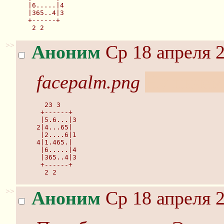
 |6.....|4
 |365..4|3
 +------+
  2 2
>>
Аноним
Ср 18 апреля 2
facepalm.png
Ну ничему
  23 3
 +------+
 |5.6...|3
2|4...65|
 |2....6|1
4|1.465.|
 |6.....|4
 |365..4|3
 +------+
  2 2
>>
Аноним
Ср 18 апреля 2