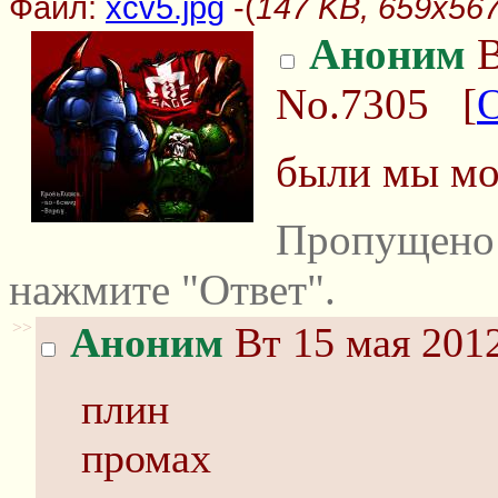
Файл:
xcv5.jpg
-(
147 KB, 659x567
Аноним
В
No.7305
[
были мы мо
Пропущено 
нажмите "Ответ".
>>
Аноним
Вт 15 мая 2012
плин
промах