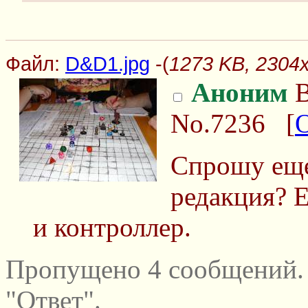
Файл:
D&D1.jpg
-(
1273 KB, 2304
Аноним
В
No.7236
[
Спрошу еще
редакция? Е
и контроллер.
Пропущено 4 сообщений.
"Ответ".