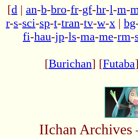
[
d
|
an
-
b
-
bro
-
fr
-
gf
-
hr
-
l
-
m
-
m
r
-
s
-
sci
-
sp
-
t
-
tran
-
tv
-
w
-
x
|
bg
fi
-
hau
-
jp
-
ls
-
ma
-
me
-
rm
-
[
Burichan
] [
Futaba
IIchan Archive