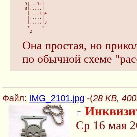
 3|...1.|
 3|.....|
  |....1|4
  |.....|
  |.....|3
  +-----+
   2  
Она простая, но прикол
по обычной схеме "рас
Файл:
IMG_2101.jpg
-(
28 KB, 400
Инквизи
Ср 16 мая 2