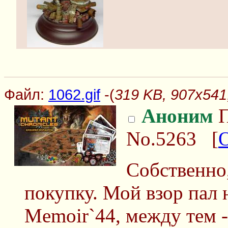
Файл:
1062.gif
-(
319 KB, 907x541,
Аноним
П
No.5263
[
Собственно
покупку. Мой взор пал 
Memoir`44, между тем 