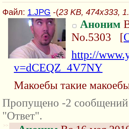
Файл:
1.JPG
-(
23 KB, 474x333, 
Аноним
В
No.5303
[
http://www.
v=dCEQZ_4V7NY
Макоебы такие макоеб
Пропущено -2 сообщений
"Ответ".
>>