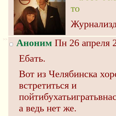
то
Журнализд
>>
Аноним
Пн 26 апреля 2
Eбaть.
Вот из Челябинска хор
встретиться и
пойтибухатьигратьвна
а ведь нет же.