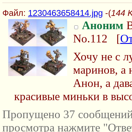
Файл:
1230463658414.jpg
-(
144 
Аноним
В
No.112
[
От
Хочу не с л
маринов, а 
Анон, а дав
красивые миньки в выс
Пропущено 37 сообщений 
просмотра нажмите "Отве