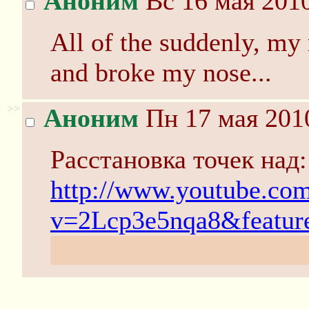
Аноним
Вс 16 мая 2010
All of the suddenly, my 
and broke my nose...
>>
Аноним
Пн 17 мая 2010
Расстановка точек над:
http://www.youtube.co
v=2Lcp3e5nqa8&feature
Макоблядь такая макобл