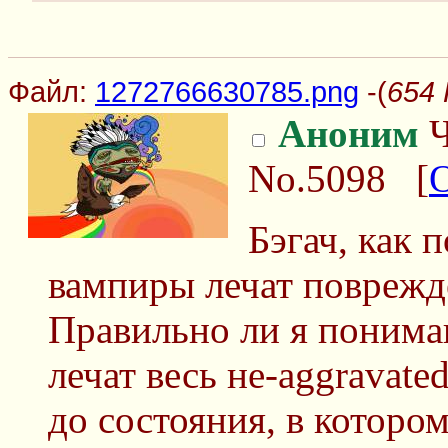
Файл:
1272766630785.png
-(
654 
Аноним
Ч
No.5098
[
Бэгач, как 
вампиры лечат поврежд
Правильно ли я понимаю
лечат весь не-aggravate
до состояния, в которо