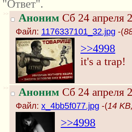
"Ответ".
>>
Аноним
Сб 24 апреля 2
Файл:
1176337101_32.jpg
-(
8
>>4998
it's a trap!
>>
Аноним
Сб 24 апреля 2
Файл:
x_4bb5f077.jpg
-(
14 KB
>>4998