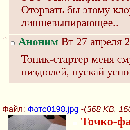
Оторвать бы этому кло
лишневыпирающее..
>>
Аноним
Вт 27 апреля 2
Топик-стартер меня с
пиздюлeй, пускай успо
Файл:
Фото0198.jpg
-(
368 KB, 16
Точко-фа