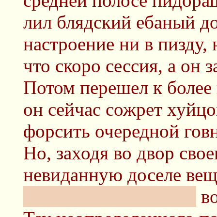
средней полосе пидораш
лил блядский ебаный д
настроение ни в пизду, 
что скоро сессия, а он 
Потом перешел к более
он сейчас сожрет хуйцо
форсить очередной гов
Но, заходя во двор свое
невиданную доселе вещ
BLядство во все поля
во