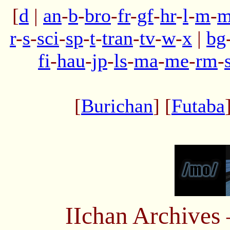
[
d
|
an
-
b
-
bro
-
fr
-
gf
-
hr
-
l
-
m
-
m
r
-
s
-
sci
-
sp
-
t
-
tran
-
tv
-
w
-
x
|
bg
fi
-
hau
-
jp
-
ls
-
ma
-
me
-
rm
-
[
Burichan
] [
Futaba
IIchan Archive