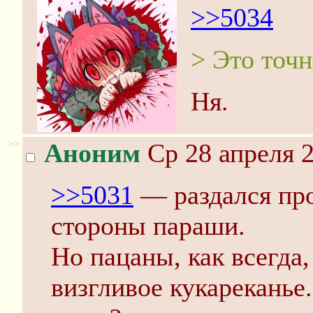
>>5034
> Это точн
Ня.
>>
Аноним
Ср 28 апреля 2
>>5031
— раздался про
стороны параши.
Но пацаны, как всегда,
визгливое кукареканье.