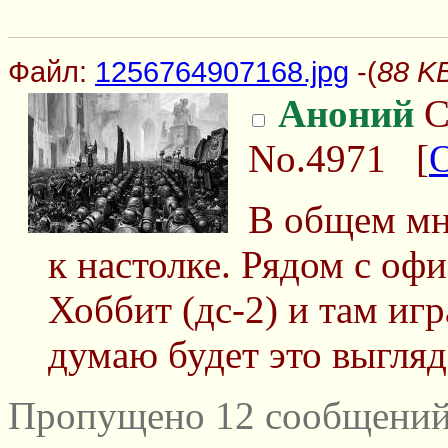
Файл:
1256764907168.jpg
-(
88 K
Аноний
С
No.4971
[
В общем мн
к настолке. Рядом с оф
Хоббит (дс-2) и там игр
думаю будет это выгляд
Пропущено 12 сообщений