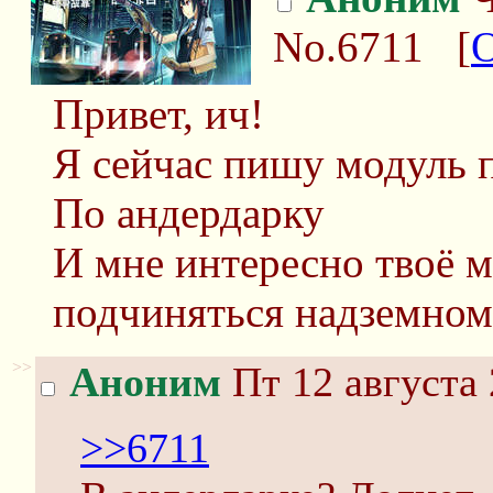
No.6711
[
О
Привет, ич!
Я сейчас пишу модуль 
По андердарку
И мне интересно твоё 
подчиняться надземном
>>
Аноним
Пт 12 августа 
>>6711