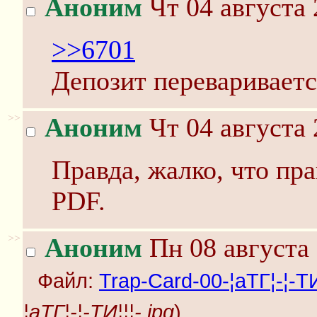
Аноним
Чт 04 августа 
>>6701
Депозит перевариваетс
>>
Аноним
Чт 04 августа 
Правда, жалко, что пра
PDF.
>>
Аноним
Пн 08 августа 
Файл:
Trap-Card-00-¦аTГ¦-¦-TИ¦
¦аTГ¦-¦-TИ¦¦¦-.jpg
)