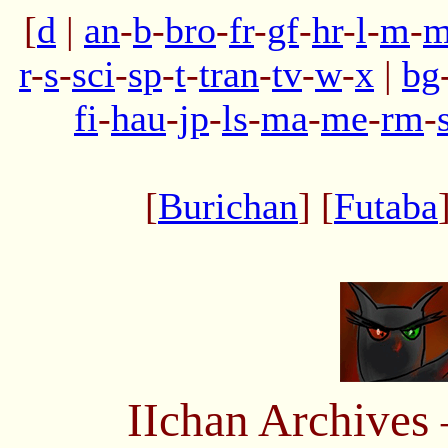
[
d
|
an
-
b
-
bro
-
fr
-
gf
-
hr
-
l
-
m
-
m
r
-
s
-
sci
-
sp
-
t
-
tran
-
tv
-
w
-
x
|
bg
fi
-
hau
-
jp
-
ls
-
ma
-
me
-
rm
-
[
Burichan
] [
Futaba
IIchan Archive