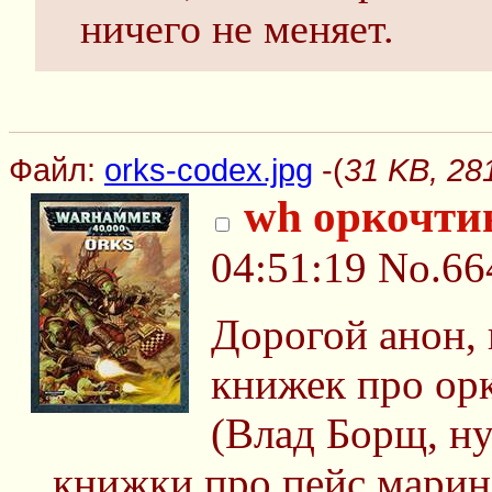
ничего не меняет.
Файл:
orks-codex.jpg
-(
31 KB, 28
wh оркочти
04:51:19
No.66
Дорогой анон,
книжек про ор
(Влад Борщ, н
книжки про пейс марино