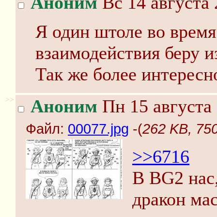
Аноним
Вс 14 августа 
Я один штоле во врем
взаимодействия беру и
Так же более интересн
>>
Аноним
Пн 15 августа 
Файл:
00077.jpg
-(
262 KB, 750
>>6716
В BG2 нас
дракон ма