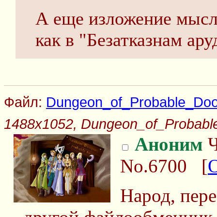
А еще изложение мысл
как в "Безатказнам ару
Файл:
Dungeon_of_Probable_Doom_
1488x1052, Dungeon_of_Probable_
Аноним
Ч
No.6700
[
Народ, пере