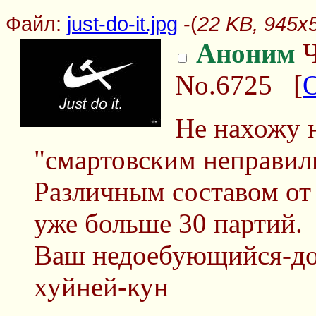
Файл:
just-do-it.jpg
-(
22 KB, 945x59
Аноним
Ч
No.6725
[
Не нахожу 
"смартовским неправил
Различным составом от 
уже больше 30 партий.
Ваш недоебующийся-до
хуйней-кун