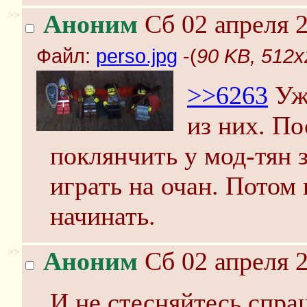
>>
Аноним
Сб 02 апреля 2
Файл:
perso.jpg
-(
90 KB, 512x
>>6263
Уже
из них. По
поклянчить у мод-тян 
играть на очан. Потом
начинать.
>>
Аноним
Сб 02 апреля 2
И не стесняйтесь спраш