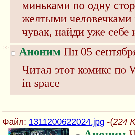
миньками по одну стор
желтыми человечками п
чувак, найди уже себ
>>
Аноним
Пн 05 сентября
Читал этот комикс по 
in space
Файл:
1311200622024.jpg
-(
224 K
Аноним
Ч