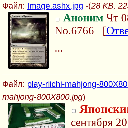
Файл:
Image.ashx.jpg
-(
28 KB, 22
Аноним
Чт 0
No.6766
[
Отв
...
Файл:
play-riichi-mahjong-800X80
mahjong-800X800.jpg
)
Японски
сентября 20