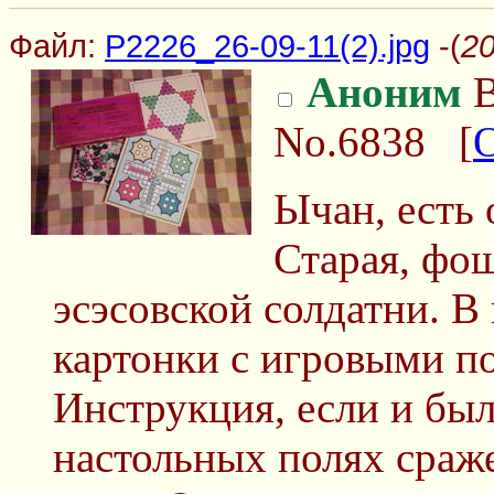
Файл:
P2226_26-09-11(2).jpg
-(
20
Аноним
В
No.6838
[
Ычан, есть 
Старая, фош
эсэсовской солдатни. В
картонки с игровыми по
Инструкция, если и был
настольных полях сраже