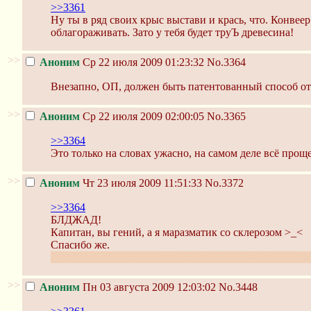
>>3361
Ну ты в ряд своих крыс выстави и крась, что. Конве
облагораживать. Зато у тебя будет труЪ древесина!
>>
Аноним
Ср 22 июля 2009 01:23:32
No.3364
Внезапно, ОП, должен быть патентованный способ от
>>
Аноним
Ср 22 июля 2009 02:00:05
No.3365
>>3364
Это только на словах ужасно, на самом деле всё прощ
>>
Аноним
Чт 23 июля 2009 11:51:33
No.3372
>>3364
БЛДЖАД!
Капитан, вы гений, а я маразматик со склерозом >_<
Спасибо же.
Это не сарказм, я и правда забыл об этой чудной нуб
>>
Аноним
Пн 03 августа 2009 12:03:02
No.3448