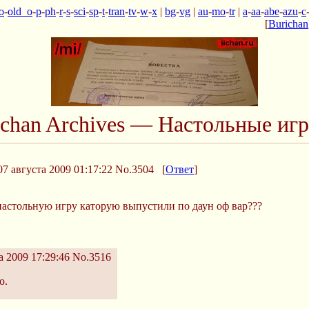
o
-
old_o
-
p
-
ph
-
r
-
s
-
sci
-
sp
-
t
-
tran
-
tv
-
w
-
x
|
bg
-
vg
|
au
-
mo
-
tr
|
a
-
aa
-
abe
-
azu
-
c
[
Burichan
Ichan Archives — Настольные иг
7 августа 2009 01:17:22
No.3504
[
Ответ
]
 настольную игру каторую выпустили по даун оф вар???
а 2009 17:29:46
No.3516
о.