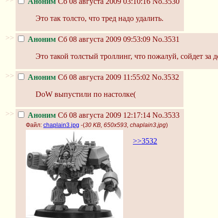
Аноним
Сб 08 августа 2009 03:10:16
No.3530
Это так толсто, что тред надо удалить.
>>
Аноним
Сб 08 августа 2009 09:53:09
No.3531
Это такой толстый троллинг, что пожалуй, сойдет за
>>
Аноним
Сб 08 августа 2009 11:55:02
No.3532
DoW выпустили по настолке(
>>
Аноним
Сб 08 августа 2009 12:17:14
No.3533
Файл:
chaplain3.jpg
-(
30 KB, 650x593, chaplain3.jpg
)
>>3532