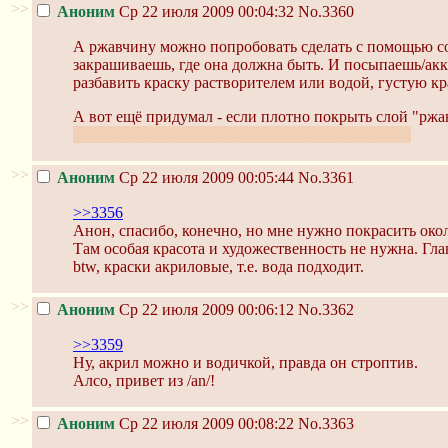
>>
Аноним
Ср 22 июля 2009 00:04:32
No.3360
А ржавчину можно попробовать сделать с помощью со
закрашиваешь, где она должна быть. И посыпаешь/акк
разбавить краску растворителем или водой, густую кр
А вот ещё придумал - если плотно покрыть слой "рж
равно что бритвой слой снимать в живописи ^_^
>>
Аноним
Ср 22 июля 2009 00:05:44
No.3361
>>3356
Анон, спасибо, конечно, но мне нужно покрасить около
Там особая красота и художественность не нужна. Гла
btw, краски акриловые, т.е. вода подходит.
>>
Аноним
Ср 22 июля 2009 00:06:12
No.3362
>>3359
Ну, акрил можно и водичкой, правда он строптив.
Алсо, привет из /an/!
>>
Аноним
Ср 22 июля 2009 00:08:22
No.3363