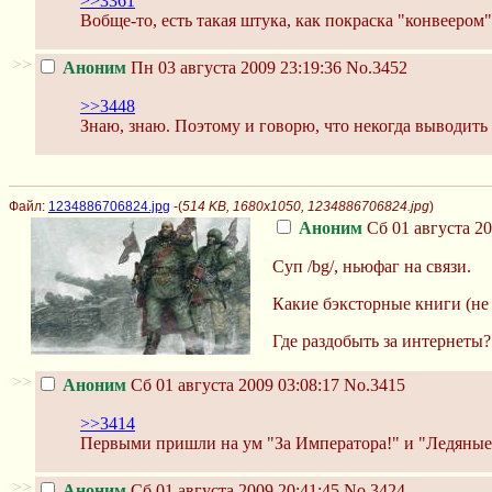
>>3361
Вобще-то, есть такая штука, как покраска "конвеером"
>>
Аноним
Пн 03 августа 2009 23:19:36
No.3452
>>3448
Знаю, знаю. Поэтому и говорю, что некогда выводить
Файл:
1234886706824.jpg
-(
514 KB, 1680x1050, 1234886706824.jpg
)
Аноним
Сб 01 августа 20
Суп /bg/, ньюфаг на связи.
Какие бэксторные книги (не
Где раздобыть за интернеты?
>>
Аноним
Сб 01 августа 2009 03:08:17
No.3415
>>3414
Первыми пришли на ум "За Императора!" и "Ледяные
>>
Аноним
Сб 01 августа 2009 20:41:45
No.3424