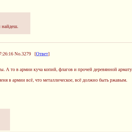
н найдеш.
7:26:16
No.3279
[
Ответ
]
. А то в армии куча копий, флагов и прочей деревянной арматур
еня в армии всё, что металлическое, всё должно быть ржавым.