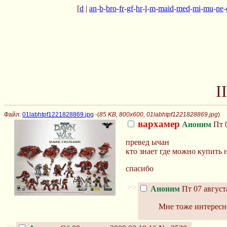
[
d
|
an
-
b
-
bro
-
fr
-
gf
-
hr
-
l
-
m
-
maid
-
med
-
mi
-
mu
-
ne
-
I
Файл:
01labhtpf1221828869.jpg
-(
85 KB, 800x600, 01labhtpf1221828869.jpg
)
вархамер
Аноним
Пт 0
превед ычан
кто знает где можно купить
спасибо
>>
Аноним
Пт 07 август
Мне тоже интересн
>>