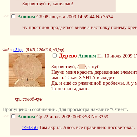
Здравствуйте, капеллан!
>>
Аноним
Сб 08 августа 2009 14:59:44
No.3534
ну прост дов продаеться визде а настолку понему хре
Файл:
s3.jpg
-(
5 KB, 120x110, s3.jpg
)
Дерево
Аноним
Пт 10 июля 2009 1
Здравствуй, /
wh
/, я нуб.
Научи меня красить деревянные элементы
имею. Такая ХУНТА выходит.
Да, и ещё со ржавчиной проблемы. А у м
Тхэнкс ин адванс.
крысовод-кун
Пропущено 6 сообщений. Для просмотра нажмите "Ответ".
>>
Аноним
Ср 22 июля 2009 00:03:58
No.3359
>>3356
Там акрил. Алсо, всё правильно посоветовал.