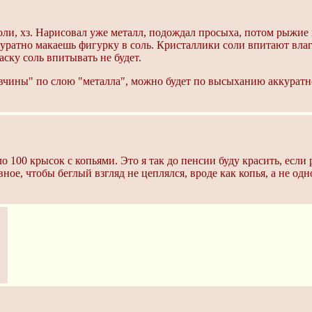
ли, хз. Нарисовал уже металл, подождал просыха, потом рыжие
уратно макаешь фигурку в соль. Кристаллики соли впитают влаг
аску соль впитывать не будет.
авчины" по слою "металла", можно будет по высыханию аккура
 100 крысок с копьями. Это я так до пенсии буду красить, если р
вное, чтобы беглый взгляд не цеплялся, вроде как копья, а не о