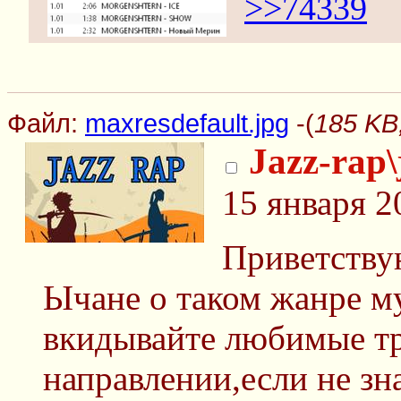
>>74339
Файл:
maxresdefault.jpg
-(
185 KB,
Jazz-rap\
15 января 2
Приветству
Ычане о таком жанре му
вкидывайте любимые тр
направлении,если не зн