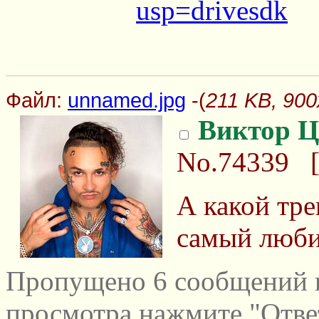
usp=drivesdk
Файл:
unnamed.jpg
-(
211 KB, 900
Виктор Ц
No.74339
А какой тр
самый люб
Пропущено 6 сообщений и
просмотра нажмите "Отве