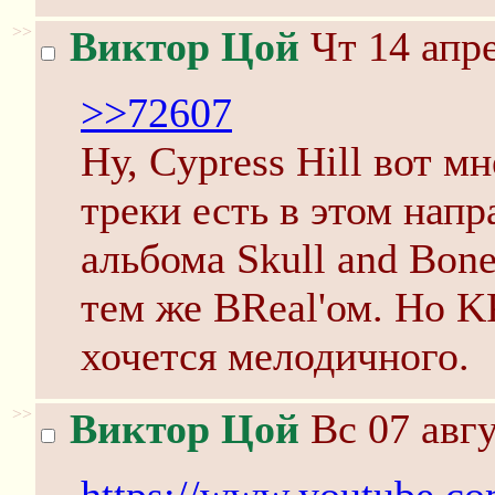
>>
Виктор Цой
Чт 14 апре
>>72607
Ну, Cypress Hill вот м
треки есть в этом нап
альбома Skull and Bone
тем же BReal'ом. Но K
хочется мелодичного.
>>
Виктор Цой
Вс 07 авгу