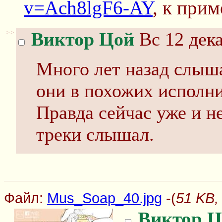
v=Ach8lgF6-AY
, к прим
>>
Виктор Цой
Вс 12 дека
Много лет назад слыша
они в похожих исполни
Правда сейчас уже и н
треки слышал.
Файл:
Mus_Soap_40.jpg
-(
51 KB,
Виктор Ц