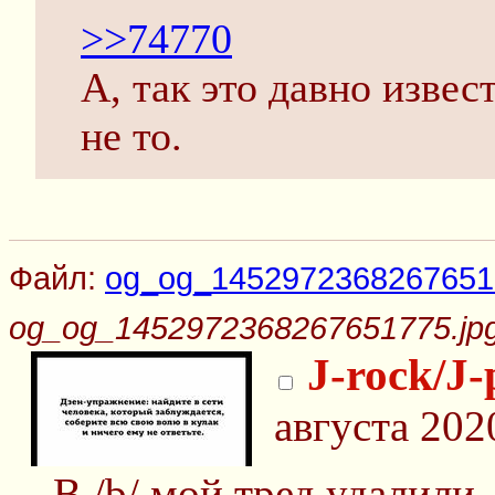
>>74770
А, так это давно извес
не то.
Файл:
og_og_1452972368267651
og_og_1452972368267651775.jp
J-rock/J-
августа 202
В /b/ мой тред удалили,