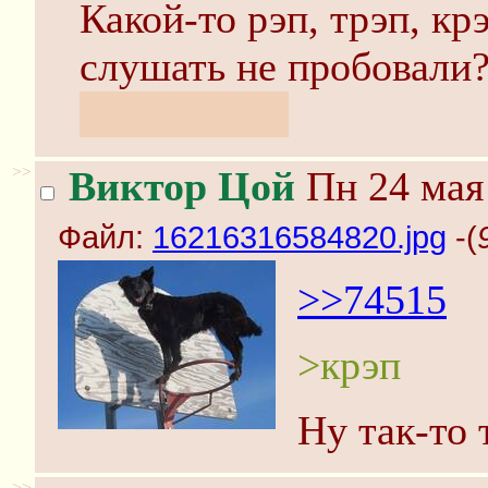
Какой-то рэп, трэп, к
слушать не пробовали
inb4 uwb4tp
>>
Виктор Цой
Пн 24 мая 
Файл:
16216316584820.jpg
-(
>>74515
>крэп
Ну так-то 
>>