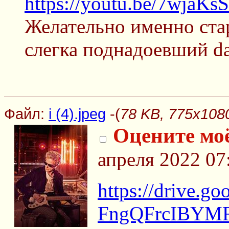
https://youtu.be/7wjaK
Желательно именно стар
слегка поднадоевший d
Файл:
i (4).jpeg
-(
78 KB, 775x1080,
Оцените моё
апреля 2022 07
https://drive.go
FngQFrcIBYMR