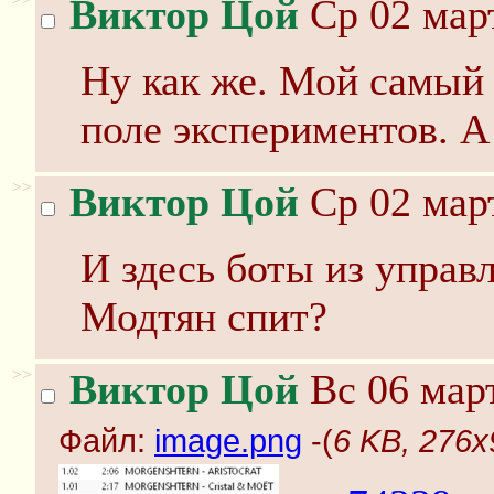
Виктор Цой
Ср 02 март
Ну как же. Мой самый 
поле экспериментов. А 
>>
Виктор Цой
Ср 02 март
И здесь боты из управ
Модтян спит?
>>
Виктор Цой
Вс 06 март
Файл:
image.png
-(
6 KB, 276x