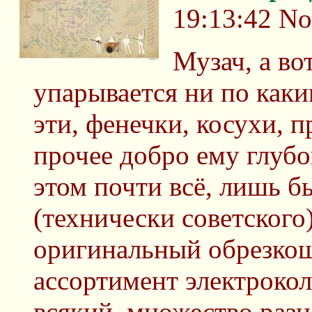
19:13:42
No
Музач, а во
упарывается ни по каки
эти, фенечки, косухи, п
прочее добро ему глубо
этом почти всё, лишь б
(технически советского)
оригинальный обрезкоша
ассортимент электрокол
всякий, множество раз