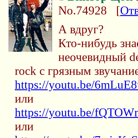
No.74928
[
От
А вдруг?
Кто-нибудь зна
неочевидный de
rock с грязным звучани
https://youtu.be/6mLuE8
или
https://youtu.be/fQTO
или