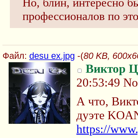
Но, блин, интересно б
профессионалов по это
Файл:
desu ex.jpg
-(
80 KB, 600x6
Виктор Ц
20:53:49
No
А что, Викт
дуэте KOA
https://www