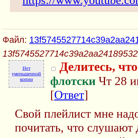
https://www.youtube.
Файл:
13f5745527714c39a2aa241
13f5745527714c39a2aa241895321
Делитесь, чт
Нет
уменьшенной
флотски
Чт 28 и
копии
[
Ответ
]
Свой плейлист мне надо
почитать, что слушают 