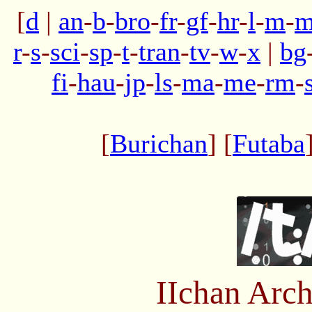
[
d
|
an
-
b
-
bro
-
fr
-
gf
-
hr
-
l
-
m
-
m
r
-
s
-
sci
-
sp
-
t
-
tran
-
tv
-
w
-
x
|
bg
fi
-
hau
-
jp
-
ls
-
ma
-
me
-
rm
-
[
Burichan
] [
Futaba
IIchan Arc