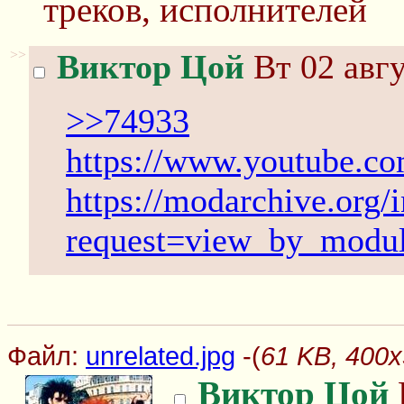
треков, исполнителей
>>
Виктор Цой
Вт 02 авгу
>>74933
https://www.youtube.
https://modarchive.org/
request=view_by_modu
Файл:
unrelated.jpg
-(
61 KB, 400x
Виктор Цой