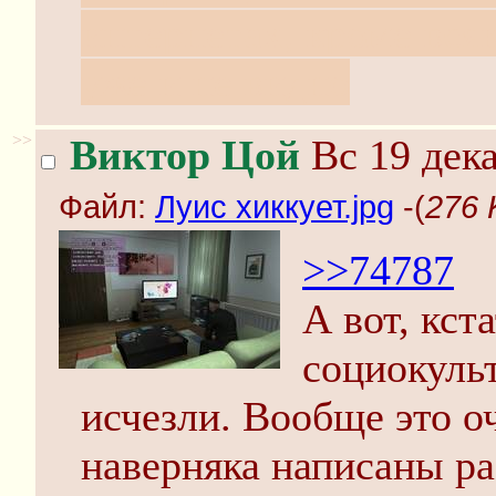
интернетах, кроме вся
уже и не видно
>>
Виктор Цой
Вс 19 дека
Файл:
Луис хиккует.jpg
-(
276 
>>74787
А вот, кст
социокуль
исчезли. Вообще это о
наверняка написаны ра