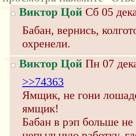
>>
Виктор Цой
Сб 05 дека
Бабан, вернись, колго
охренели.
>>
Виктор Цой
Пн 07 дека
>>74363
Ямщик, не гони лошаде
ямщик!
Бабан в рэп больше не
непыльную работку, гд