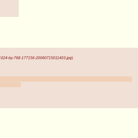
 1024-by-768-177156-20060715011403.jpg
)
декс тут-же заблокировал мою почту, прежде чем я успел его
не судьба.