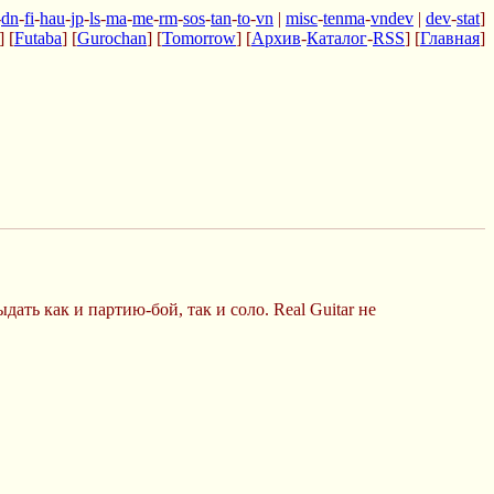
-
dn
-
fi
-
hau
-
jp
-
ls
-
ma
-
me
-
rm
-
sos
-
tan
-
to
-
vn
|
misc
-
tenma
-
vndev
|
dev
-
stat
]
] [
Futaba
] [
Gurochan
] [
Tomorrow
] [
Архив
-
Каталог
-
RSS
] [
Главная
]
ть как и партию-бой, так и соло. Real Guitar не