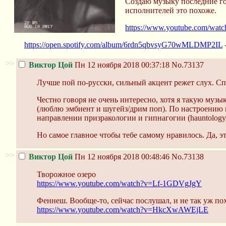
Создаю музыку последние год
исполнителей это похоже.
https://www.youtube.com/wa
https://open.spotify.com/album/6rdn5qbvsyG70wMLDMP2IL
>>
Виктор Цой
Пн 12 ноября 2018 00:37:18
No.73137
Лучше пой по-русски, сильный акцент режет слух. Сп
Честно говоря не очень интересно, хотя я такую музы
(люблю эмбиент и шугейз/дрим поп). По настроению
направлении призракологии и гипнагогии (hauntology,
Но самое главное чтобы тебе самому нравилось. Да, э
>>
Виктор Цой
Пн 12 ноября 2018 00:48:46
No.73138
Творожное озеро
https://www.youtube.com/watch?v=Lf-1GDVgJgY
Феннеш. Вообще-то, сейчас послушал, и не так уж п
https://www.youtube.com/watch?v=HkcXwAWEjLE