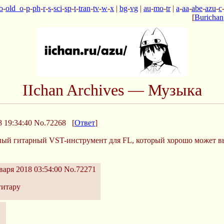
o
-
old_o
-
p
-
ph
-
r
-
s
-
sci
-
sp
-
t
-
tran
-
tv
-
w
-
x
|
bg
-
vg
|
au
-
mo
-
tr
|
a
-
aa
-
abe
-
azu
-
c
[
Burichan
IIchan Archives — Музыка
 19:34:40
No.72268
[
Ответ
]
ый гитарный VST-инструмент для FL, который хорошо может выда
варя 2018 03:54:00
No.72271
гитару