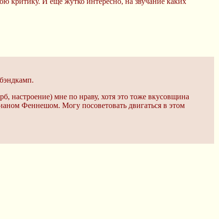
ою критику. И еще жутко интересно, на звучание каких
 бэндкамп.
рб, настроение) мне по нраву, хотя это тоже вкусовщина
ианом Феннешом. Могу посоветовать двигаться в этом