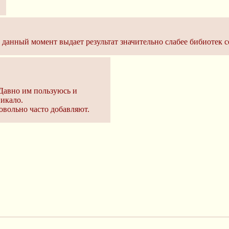
анный момент выдает результат значительно слабее бибиотек се
Давно им пользуюсь и
никало.
овольно часто добавляют.