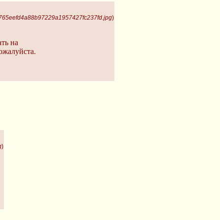
 765eefd4a88b97229a1957427fc237fd.jpg
)
ть на
пожалуйста.
g
)