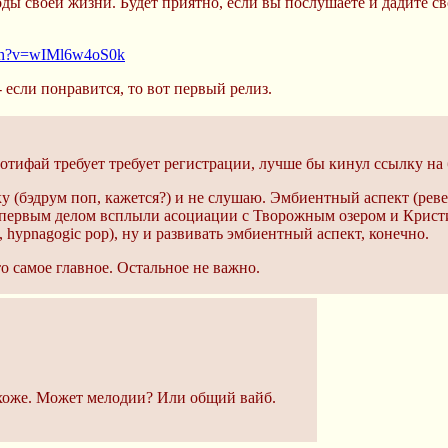
ы своей жизни. Будет приятно, если вы послушаете и дадите св
tch?v=wIMl6w4oS0k
- если понравится, то вот первый релиз.
отифай требует требует регистрации, лучше бы кинул ссылку на
ку (бэдрум поп, кажется?) и не слушаю. Эмбиентный аспект (реве
 первым делом всплыли асоциации с Творожным озером и Крист
 hypnagogic pop), ну и развивать эмбиентный аспект, конечно.
то самое главное. Остальное не важно.
охоже. Может мелодии? Или общий вайб.