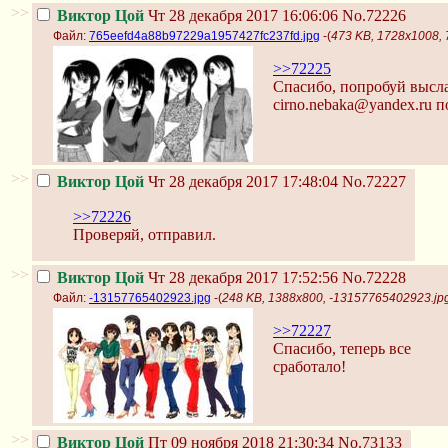
>>
Виктор Цой
Чт 28 декабря 2017 16:06:06
No.72226
Файл:
765eefd4a88b97229a1957427fc237fd.jpg
-(
473 KB, 1728x1008,
>>72225
Спасибо, попробуй высла
cirno.nebaka@yandex.ru 
>>
Виктор Цой
Чт 28 декабря 2017 17:48:04
No.72227
>>72226
Проверяй, отправил.
>>
Виктор Цой
Чт 28 декабря 2017 17:52:56
No.72228
Файл:
-13157765402923.jpg
-(
248 KB, 1388x800, -13157765402923.jp
>>72227
Спасибо, теперь все
сработало!
>>
Виктор Цой
Пт 09 ноября 2018 21:30:34
No.73133