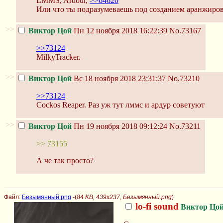
LMMS, Ardour,
>>64620
Или что ты подразумеваешь под созданием аранжиров
>>
Виктор Цой
Пн 12 ноября 2018 16:22:39
No.73167
>>73124
MilkyTracker.
>>
Виктор Цой
Вс 18 ноября 2018 23:31:37
No.73210
>>73124
Cockos Reaper. Раз уж тут лммс и ардур советуют
>>
Виктор Цой
Пн 19 ноября 2018 09:12:24
No.73211
>> 73155
А че так просто?
Файл:
Безымянный.png
-(
84 KB, 439x237, Безымянный.png
)
lo-fi sound
Виктор Цо