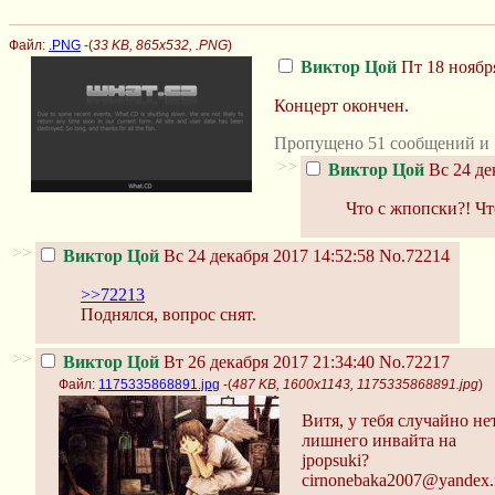
Файл:
.PNG
-(
33 KB, 865x532, .PNG
)
Виктор Цой
Пт 18 ноября
Концерт окончен.
Пропущено 51 сообщений и 
>>
Виктор Цой
Вс 24 де
Что с жпопски?! Чт
>>
Виктор Цой
Вс 24 декабря 2017 14:52:58
No.72214
>>72213
Поднялся, вопрос снят.
>>
Виктор Цой
Вт 26 декабря 2017 21:34:40
No.72217
Файл:
1175335868891.jpg
-(
487 KB, 1600x1143, 1175335868891.jpg
)
Витя, у тебя случайно не
лишнего инвайта на
jpopsuki?
cirnonebaka2007@yandex.