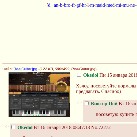
[
d
|
an
-
b
-
bro
-
fr
-
gf
-
hr
-
l
-
m
-
maid
-
med
-
mi
-
mu
-
ne
-
Файл:
RealGuitar.jpg
-(
122 KB, 680x499, RealGuitar.jpg
)
Okedol
Пн 15 января 2018
Хэлоу, посоветуйте нормальн
предлагать. Спасибо)
>>
Виктор Цой
Вт 16 ян
посоветую купить 
>>
Okedol
Вт 16 января 2018 08:47:13
No.72272