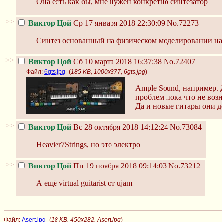
Она есть как бы, мне нужен конкретно синтезатор
>>
Виктор Цой
Ср 17 января 2018 22:30:09
No.72273
Синтез основанный на физическом моделировании на д
>>
Виктор Цой
Сб 10 марта 2018 16:37:38
No.72407
Файл:
6gts.jpg
-(
185 KB, 1000x377, 6gts.jpg
)
Ample Sound, например. 
проблем пока что не воз
Да и новые гитары они д
>>
Виктор Цой
Вс 28 октября 2018 14:12:24
No.73084
Heavier7Strings, но это электро
>>
Виктор Цой
Пн 19 ноября 2018 09:14:03
No.73212
А ещё virtual guitarist от ujam
Файл:
Asert.jpg
-(
18 KB, 450x282, Asert.jpg
)