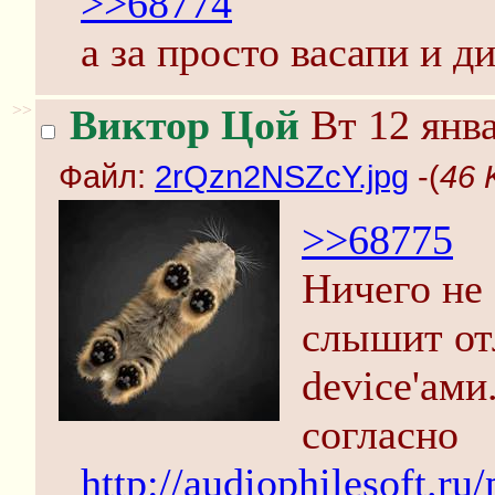
>>68774
а за просто васапи и д
>>
Виктор Цой
Вт 12 янва
Файл:
2rQzn2NSZcY.jpg
-(
46 
>>68775
Ничего не 
слышит от
device'ами
согласно
http://audiophilesoft.r