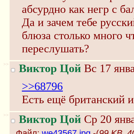
абсурдно как негр с ба
Да и зачем тебе русск
блюза столько много ч
переслушать?
>>
Виктор Цой
Вс 17 янва
>>68796
Есть ещё британский и
>>
Виктор Цой
Ср 20 янва
Файл:
we43567.jpg
-(
99 KB, 4