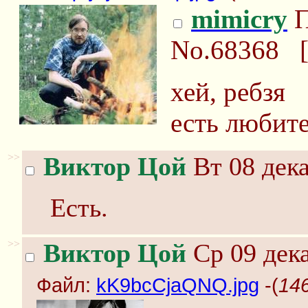
mimicry
П
No.68368
хей, ребзя
есть любите
>>
Виктор Цой
Вт 08 дека
Есть.
>>
Виктор Цой
Ср 09 дека
Файл:
kK9bcCjaQNQ.jpg
-(
14