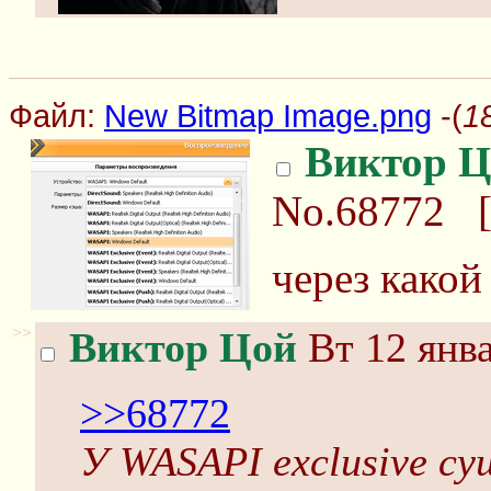
Файл:
New Bitmap Image.png
-(
1
Виктор Ц
No.68772
через какой
>>
Виктор Цой
Вт 12 янва
>>68772
У WASAPI exclusive с