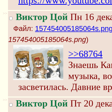
https://www.youtube.c
>>
Виктор Цой
Пн 16 дека
Файл:
157454005185064s.pn
157454005185064s.png
)
>>68764
Знаешь Ка
музыка, во
засветилась. Давние вр
>>
Виктор Цой
Пт 20 дека