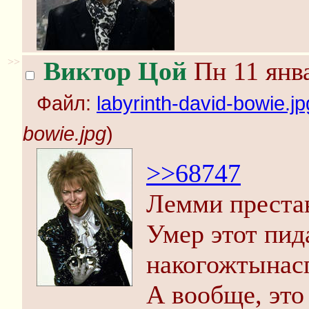
>>
Виктор Цой
Пн 11 янва
Файл:
labyrinth-david-bowie.jp
bowie.jpg
)
>>68747
Лемми преста
Умер этот пи
накогожтынас
А вообще, это