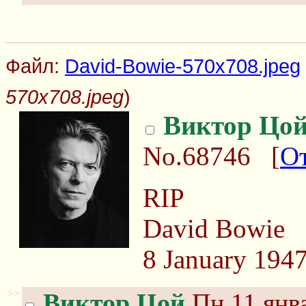
Файл:
David-Bowie-570x708.jpeg
570x708.jpeg
)
Виктор Цо
No.68746
[
О
RIP
David Bowie
8 January 1947
>>
Виктор Цой
Пн 11 янва