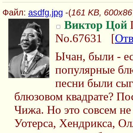
Файл:
asdfg.jpg
-(
161 KB, 600x867
Виктор Цой
П
No.67631
[
Отв
Ычан, были - ес
популярные бл
песни были сы
блюзовом квадрате? П
Чижа. Но это совсем не
Уотерса, Хендрикса, Ол