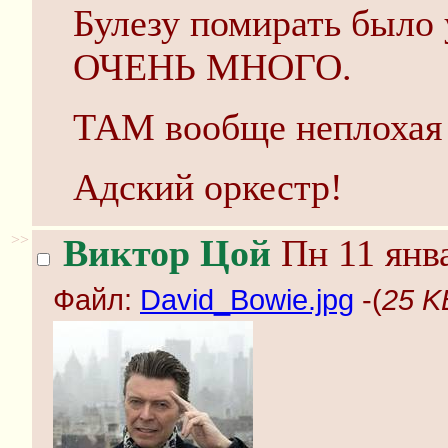
Булезу помирать было у
ОЧЕНЬ МНОГО.
ТАМ вообще неплохая 
Адский оркестр!
>>
Виктор Цой
Пн 11 янва
Файл:
David_Bowie.jpg
-(
25 K