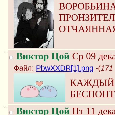
ВОРОБЬИН
ПРОНЗИТЕ
ОТЧАЯННАЯ
>>
Виктор Цой
Ср 09 дека
Файл:
PbwXXDR[1].png
-(
171
КАЖДЫЙ 
БЕСПОН
>>
Виктор Цой
Пт 11 дека