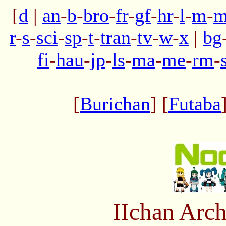
[
d
|
an
-
b
-
bro
-
fr
-
gf
-
hr
-
l
-
m
-
m
r
-
s
-
sci
-
sp
-
t
-
tran
-
tv
-
w
-
x
|
bg
fi
-
hau
-
jp
-
ls
-
ma
-
me
-
rm
-
[
Burichan
] [
Futaba
IIchan Arc