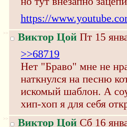
но тут внезапно зацепи
https://www.youtube.
>>
Виктор Цой
Пт 15 янва
>>68719
Нет "Браво" мне не нр
наткнулся на песню ко
искомый шаблон. А соу
хип-хоп я для себя отк
>>
Виктор Цой
Сб 16 янва