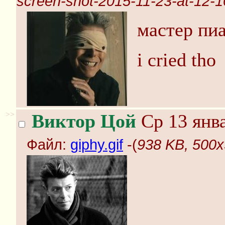
screen-shot-2015-11-23-at-12-1
мастер пиа
i cried tho
>>
Виктор Цой
Ср 13 янва
Файл:
giphy.gif
-(
938 KB, 500x3