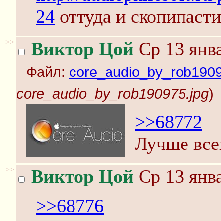
24
оттуда и скопипасти
>>
Виктор Цой
Ср 13 янва
Файл:
core_audio_by_rob1909
core_audio_by_rob190975.jpg
)
>>68772
Лучше всег
>>
Виктор Цой
Ср 13 янва
>>68776