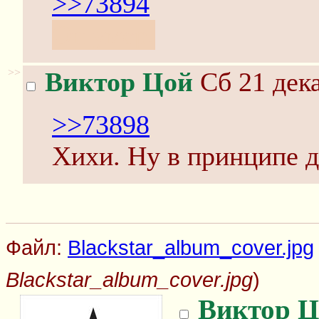
>>73894
Он умер.
>>
Виктор Цой
Сб 21 дека
>>73898
Хихи. Ну в принципе д
Файл:
Blackstar_album_cover.jpg
Blackstar_album_cover.jpg
)
Виктор Ц