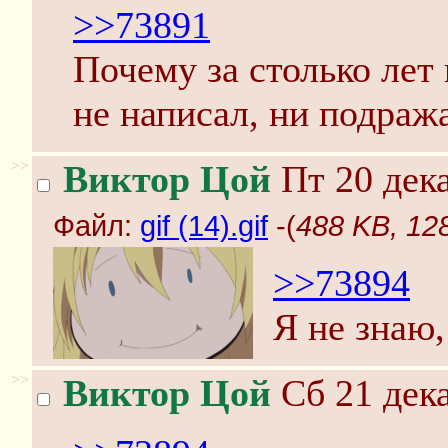
>>73891
Почему за столько лет
не написал, ни подраж
>>
Виктор Цой
Пт 20 дека
Файл:
gif (14).gif
-(
488 KB, 128
>>73894
Я не знаю,
>>
Виктор Цой
Сб 21 дека