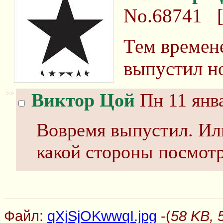
No.68741
Тем времен
выпустил н
>>
Виктор Цой
Пн 11 янва
Вовремя выпустил. Или
какой стороны посмотр
Файл:
qXjSjOKwwqI.jpg
-(
58 KB, 