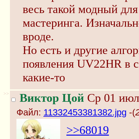
весь такой модный дл
мастеринга. Изначальн
вроде.
Но есть и другие алго
появления UV22HR в с
какие-то
>>
Виктор Цой
Ср 01 июл
Файл:
11332453381382.jpg
-(
>>68019