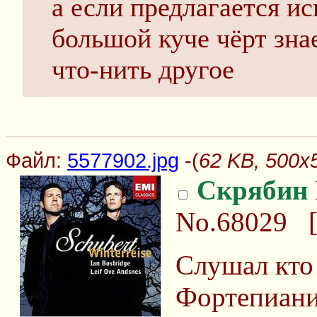
а если предлагается ис
большой куче чёрт зна
что-нить другое
Файл:
5577902.jpg
-(
62 KB, 500x
Скрябин
No.68029
Слушал кто
Фортепиани