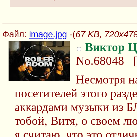
Файл:
image.jpg
-(
67 KB, 720x478
Виктор Ц
No.68048
Несмотря на
посетителей этого разд
аккардами музыки из БЛ
тобой, Витя, о своем л
я считаю, что это отли