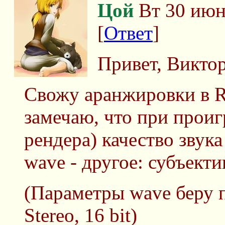
Цой
Вт 30 июн
[
Ответ
]
Привет, Виктор
Cвожу аранжировки в Re
замечаю, что при прои
рендера) качество звука
wave - другое: субъекти
(Параметры wave беру 
Stereo, 16 bit)