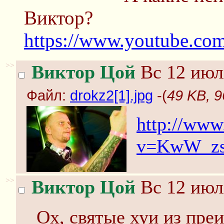
Виктор?
https://www.youtube.
>>
Виктор Цой
Вс 12 июл
Файл:
drokz2[1].jpg
-(
49 KB, 9
http://www
v=KwW_zs
>>
Виктор Цой
Вс 12 июл
Ох, святые хуи из пре