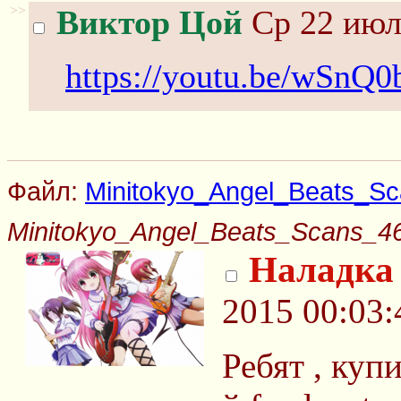
>>
Виктор Цой
Ср 22 июл
https://youtu.be/wSnQ
Файл:
Minitokyo_Angel_Beats_S
Minitokyo_Angel_Beats_Scans_4
Наладка
2015 00:03:
Ребят , куп