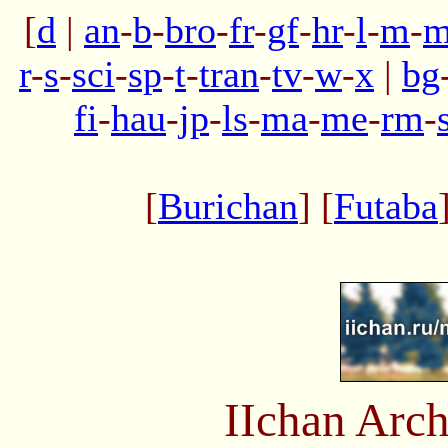
[
d
|
an
-
b
-
bro
-
fr
-
gf
-
hr
-
l
-
m
-
m
r
-
s
-
sci
-
sp
-
t
-
tran
-
tv
-
w
-
x
|
bg
fi
-
hau
-
jp
-
ls
-
ma
-
me
-
rm
-
[
Burichan
] [
Futaba
IIchan Arc