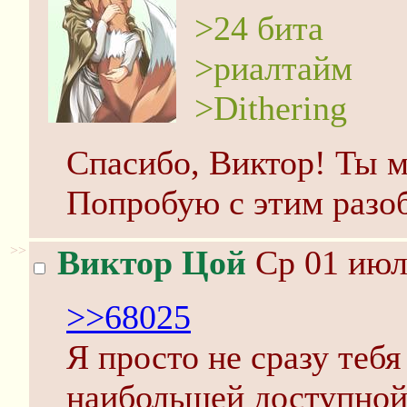
>24 бита
>риалтайм
>Dithering
Спасибо, Виктор! Ты м
Попробую с этим разоб
>>
Виктор Цой
Ср 01 июл
>>68025
Я просто не сразу тебя
наибольшей доступной 