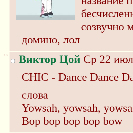
название п
бесчисленн
созвучно 
домино, лол
>>
Виктор Цой
Ср 22 июл
CHIC - Dance Dance D
слова
Yowsah, yowsah, yowsa
Bop bop bop bop bow