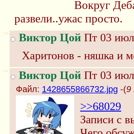
Вокруг Деба
развели..ужас просто.
>>
Виктор Цой
Пт 03 июл
Харитонов - няшка и м
>>
Виктор Цой
Пт 03 июл
Файл:
1428655866732.jpg
-(
9
>>68029
Записи с в
Чего обсуж