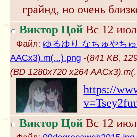
грайнд, но очень близк
>>
Виктор Цой
Вс 12 июл
Файл:
ゆるゆり なちゅやちゅみ！ (
AACx3).m(...).png
-(
841 KB,
(BD 1280x720 x264 AACx3).m(..
https://ww
v=Tsey2f
>>
Виктор Цой
Вс 12 июл