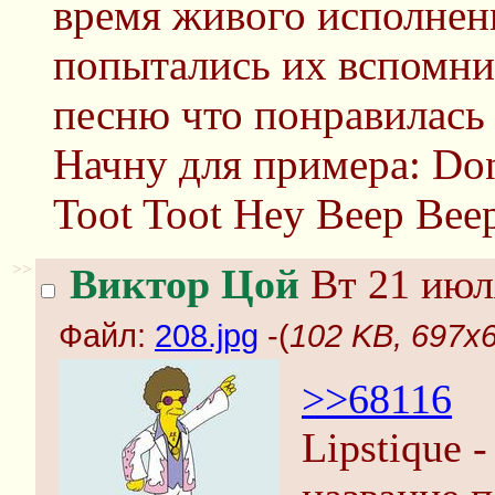
время живого исполнен
попытались их вспомни
песню что понравилась 
Начну для примера: Don
Toot Toot Hey Beep Bee
>>
Виктор Цой
Вт 21 июл
Файл:
208.jpg
-(
102 KB, 697x6
>>68116
Lipstique 