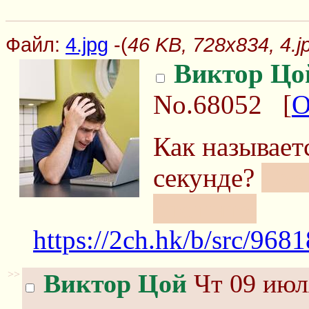
Файл:
4.jpg
-(
46 KB, 728x834, 4.j
Виктор Цо
No.68052
[
О
Как называет
секунде?
Тре
спешите.
https://2ch.hk/b/src/9
>>
Виктор Цой
Чт 09 июл