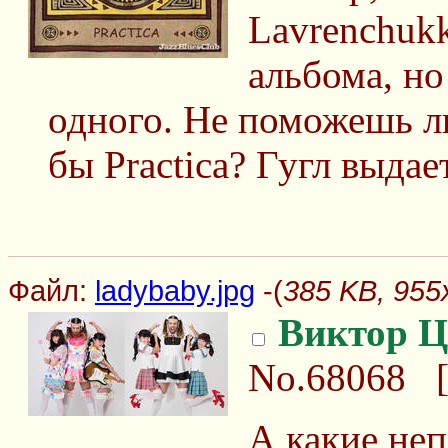
Lavrenchukk
альбома, но
одного. Не поможешь ли
бы Practica? Гугл выдае
Файл:
ladybaby.jpg
-(
385 KB, 955x
Виктор Ц
No.68068
А какие не