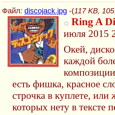
Файл:
discojack.jpg
-(
117 KB, 105
Ring A D
июля 2015 
Окей, диско
каждой бол
композиции 
есть фишка, красное сл
строчка в куплете, или 
которых нету в тексте п