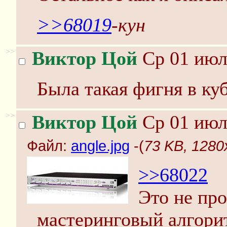
>>68019
-кун
>>
Виктор Цой
Ср 01 июл
Была такая фигня в ку
>>
Виктор Цой
Ср 01 июл
Файл:
angle.jpg
-(
73 KB, 1280x
>>68022
Это не про
мастеринговый алгорит