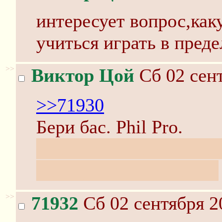
интересует вопрос,как
учиться играть в преде
>>
Виктор Цой
Сб 02 сент
>>71930
Бери бас. Phil Pro.
Что играть-то хоть? 
Петь у костра хочешь?
>>
71932
Сб 02 сентября 2