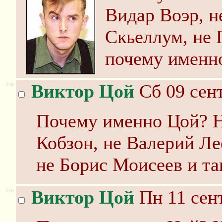
Видар Воэр, н
Скьеллум, не 
почему именн
>>
Виктор Цой
Сб 09 сент
Почему именно Цой? Н
Кобзон, не Валерий Ле
не Борис Моисеев и та
>>
Виктор Цой
Пн 11 сент