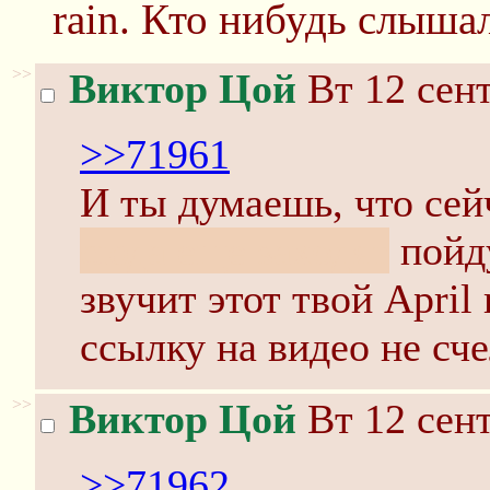
rain. Кто нибудь слыша
>>
Виктор Цой
Вт 12 сент
>>71961
И ты думаешь, что сей
сюда еще заходят
пойду
звучит этот твой April 
ссылку на видео не сч
>>
Виктор Цой
Вт 12 сент
>>71962