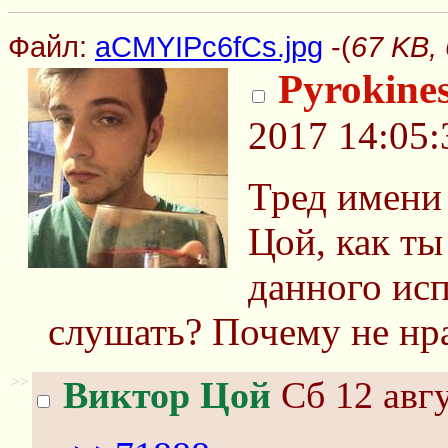
Файл:
aCMYIPc6fCs.jpg
-(
67 KB,
Pyrokines
2017 14:05:
Тред имени
Цой, как ты
данного ис
слушать? Почему не нра
>>
Виктор Цой
Сб 12 авгу