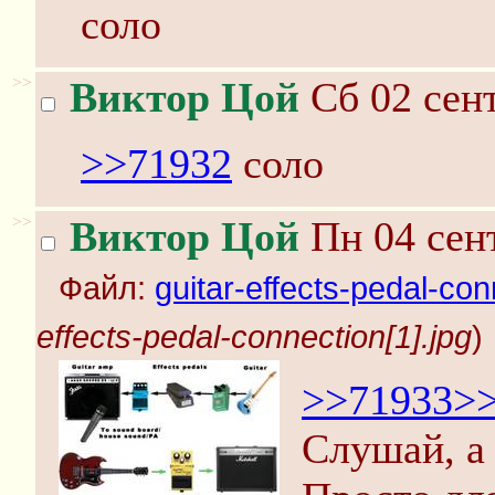
соло
>>
Виктор Цой
Сб 02 сент
>>71932
соло
>>
Виктор Цой
Пн 04 сент
Файл:
guitar-effects-pedal-con
effects-pedal-connection[1].jpg
)
>>71933
>
Слушай, а 