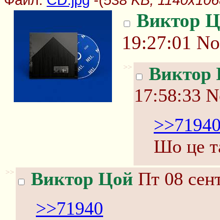
Виктор Ц
19:27:01
No
>>
Виктор
17:58:33
N
>>7194
Шо це т
>>
Виктор Цой
Пт 08 сент
>>71940