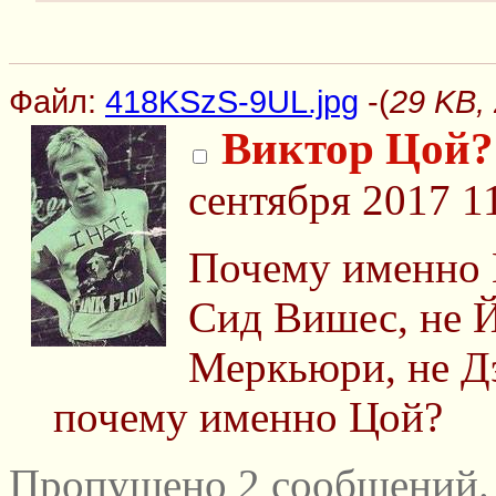
Файл:
418KSzS-9UL.jpg
-(
29 KB,
Виктор Цой?
сентября 2017 1
Почему именно 
Сид Вишес, не Й
Меркьюри, не Дэ
почему именно Цой?
Пропущено 2 сообщений.