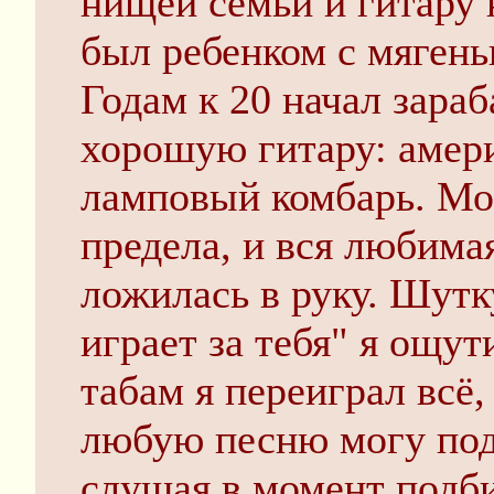
нищей семьи и гитару 
был ребенком с мяген
Годам к 20 начал зараб
хорошую гитару: амери
ламповый комбарь. Мо
предела, и вся любима
ложилась в руку. Шутк
играет за тебя" я ощут
табам я переиграл всё,
любую песню могу подо
слушая в момент подби