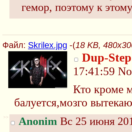
гемор, поэтому к этом
Файл:
Skrilex.jpg
-(
18 KB, 480x300
Dup-Step
17:41:59
No
Кто кроме 
балуется,мозго вытека
>>
Anonim
Вс 25 июня 201