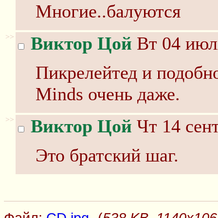
Многие..балуются
>>
Виктор Цой
Вт 04 июл
Пикрелейтед и подобно
Minds очень даже.
>>
Виктор Цой
Чт 14 сент
Это братский шаг.
Файл:
CD.jpg
-(
538 KB, 1140x106