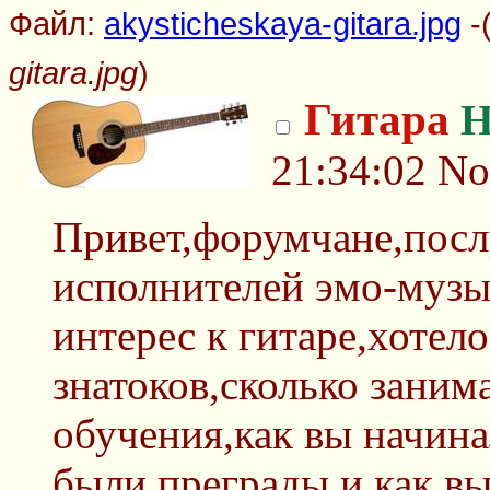
Файл:
akysticheskaya-gitara.jpg
-
gitara.jpg
)
Гитара
Н
21:34:02
No
Привет,форумчане,посл
исполнителей эмо-музы
интерес к гитаре,хотело
знатоков,сколько заним
обучения,как вы начина
были преграды,и как вы