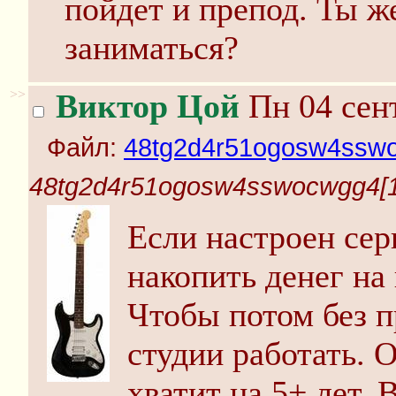
пойдет и препод. Ты ж
заниматься?
>>
Виктор Цой
Пн 04 сент
Файл:
48tg2d4r51ogosw4sswo
48tg2d4r51ogosw4sswocwgg4[1
Если настроен сер
накопить денег на
Чтобы потом без п
студии работать. 
хватит на 5+ лет. 