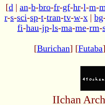
[
d
|
an
-
b
-
bro
-
fr
-
gf
-
hr
-
l
-
m
-
m
r
-
s
-
sci
-
sp
-
t
-
tran
-
tv
-
w
-
x
|
bg
fi
-
hau
-
jp
-
ls
-
ma
-
me
-
rm
-
[
Burichan
] [
Futaba
IIchan Arc