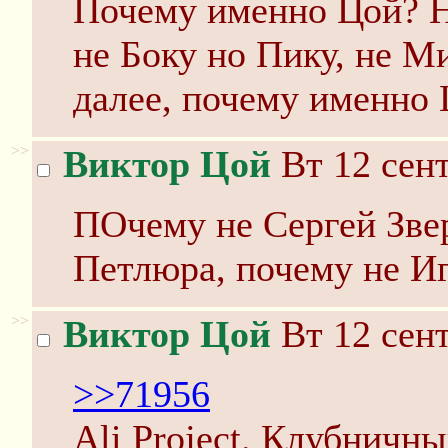
Почему именно Цой? Не
не Боку но Пику, не М
далее, почему именно
>>
Виктор Цой
Вт 12 сент
ПОчему не Сергей Звер
Петлюра, почему не Иг
>>
Виктор Цой
Вт 12 сент
>>71956
Ali Project. Клубничн