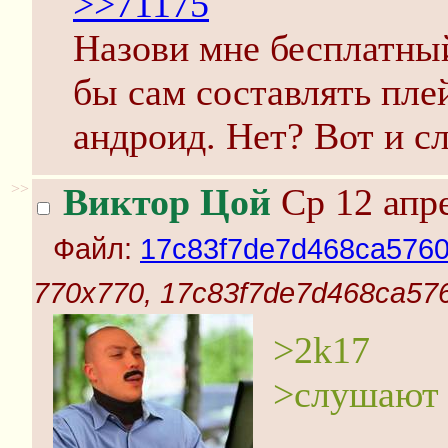
>>71175
Назови мне бесплатный
бы сам составлять плей
андроид. Нет? Вот и с
>>
Виктор Цой
Ср 12 апре
Файл:
17c83f7de7d468ca57605
770x770, 17c83f7de7d468ca5760
>2k17
>слушают