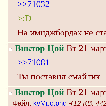
>>71032
>:D
На имиджбордах не ста
>>
Виктор Цой
Вт 21 март
>>71081
Ты поставил смайлик.
>>
Виктор Цой
Вт 21 март
Файл:
kvMpo.png
-(
12 KB, 44