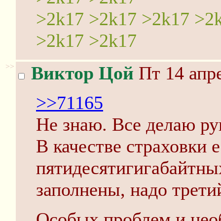
>2k17 >2k17 >2k17 >2
>2k17 >2k17
>>
Виктор Цой
Пт 14 апре
>>71165
Не знаю. Все делаю ру
В качестве страховки е
пятидесятигигабайтны
заполнены, надо трети
Особых проблем и нео