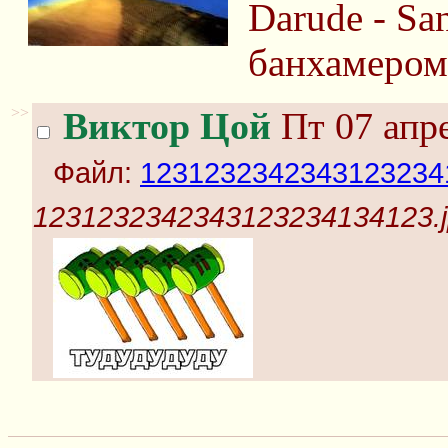
Darude - Sa
банхамером
>>
Виктор Цой
Пт 07 апре
Файл:
12312323423431232341
1231232342343123234134123.