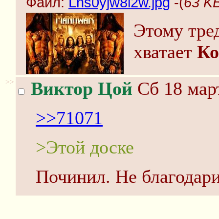
Файл:
Lns0yjw8l2w.jpg
-(
63 KB
Этому тре
хватает
Ко
>>
Виктор Цой
Сб 18 март
>>71071
>Этой доске
Починил. Не благодари