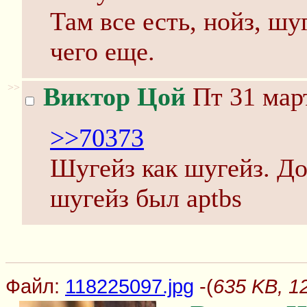
Там все есть, нойз, шу
чего еще.
>>
Виктор Цой
Пт 31 март
>>70373
Шугейз как шугейз. До
шугейз был aptbs
Файл:
118225097.jpg
-(
635 KB, 1