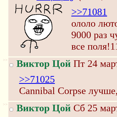
>>71081
ололо лют
9000 раз ч
все поля!1
>>
Виктор Цой
Пт 24 март
>>71025
Cannibal Corpse лучше,
>>
Виктор Цой
Сб 25 март