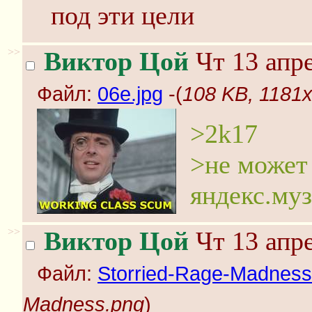
под эти цели
>>
Виктор Цой
Чт 13 апре
Файл:
06e.jpg
-(
108 KB, 1181x
>2k17
>не может
яндекс.му
>>
Виктор Цой
Чт 13 апре
Файл:
Storried-Rage-Madness
Madness.png
)