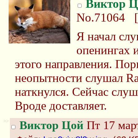
Виктор Ц
No.71064
Я начал слу
опенингах 
этого направления. Пор
неопытности слушал Ra
наткнулся. Сейчас слуш
Вроде доставляет.
>>
Виктор Цой
Пт 17 март