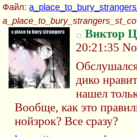
Файл:
a_place_to_bury_strangers
a_place_to_bury_strangers_st_co
Виктор Ц
20:21:35
No
Обслушался 
дико нравит
нашел толь
Вообще, как это правил
нойзрок? Все сразу?