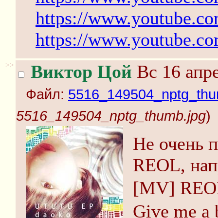
https://www.youtube.
https://www.youtube.c
>>
Виктор Цой
Вс 16 апре
Файл:
5516_149504_nptg_thu
5516_149504_nptg_thumb.jpg
)
Не очень п
REOL, на
[MV] R
Give me a 