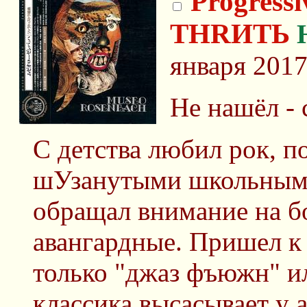
Progressi
THRИТЬ
января 2017
Не нашёл - 
С детства любил рок, п
шУзанутыми школьными
обращал внимание на б
авангардные. Пришел к 
только "джаз фъюжн" ил
классика высасывает у 