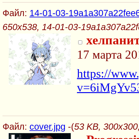
Файл:
14-01-03-19a1a307a22fee6
650x538, 14-01-03-19a1a307a22f
хелпанит
17 марта 20
https://www
v=6iMgYv5
Файл:
cover.jpg
-(
53 KB, 300x300,