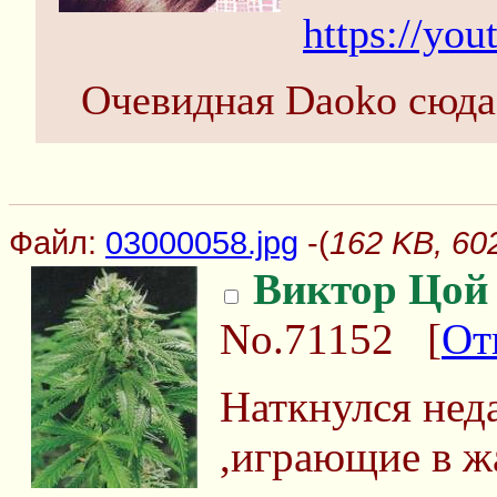
https://yo
Очевидная Daoko сюда
Файл:
03000058.jpg
-(
162 KB, 60
Виктор Цой
No.71152
[
От
Наткнулся неда
,играющие в ж