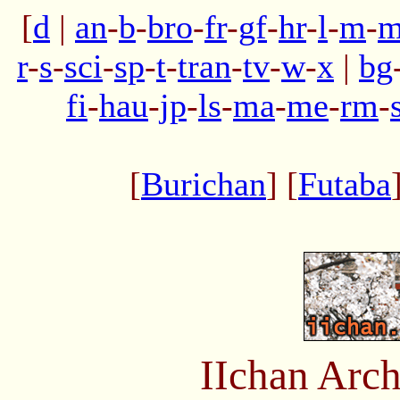
[
d
|
an
-
b
-
bro
-
fr
-
gf
-
hr
-
l
-
m
-
m
r
-
s
-
sci
-
sp
-
t
-
tran
-
tv
-
w
-
x
|
bg
fi
-
hau
-
jp
-
ls
-
ma
-
me
-
rm
-
[
Burichan
] [
Futaba
IIchan Arc