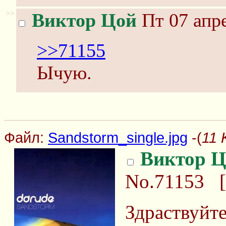
>>
Виктор Цой
Пт 07 апре
>>71155
Ычую.
Файл:
Sandstorm_single.jpg
-(
11 
Виктор Ц
No.71153
[
Здраствуйте