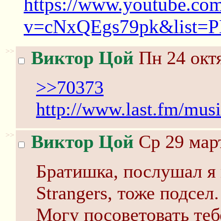
https://www.youtube.co
v=cNxQEgs79pk&list=
>>
Виктор Цой
Пн 24 октя
>>70373
http://www.last.fm/mus
>>
Виктор Цой
Ср 29 март
Братишка, послушал я 
Strangers, тоже подсел
Могу посоветовать теб