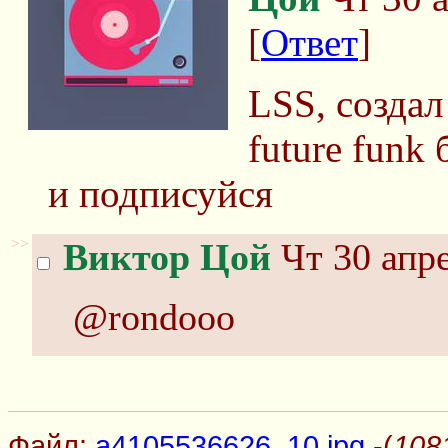
[
Ответ
]
LSS, создал
future funk
и подписуйся
>>
Виктор Цой
Чт 30 апре
@rondooo
Файл:
a4105536626_10.jpg
-(
108