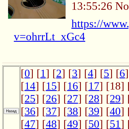
13:55:26
No
https://www
v=ohrrLt_xGc4
[
0
] [
1
] [
2
] [
3
] [
4
] [
5
] [
6
]
[
14
] [
15
] [
16
] [
17
] [18] 
[
25
] [
26
] [
27
] [
28
] [
29
] 
[
36
] [
37
] [
38
] [
39
] [
40
] 
[
47
] [
48
] [
49
] [
50
] [
51
] 