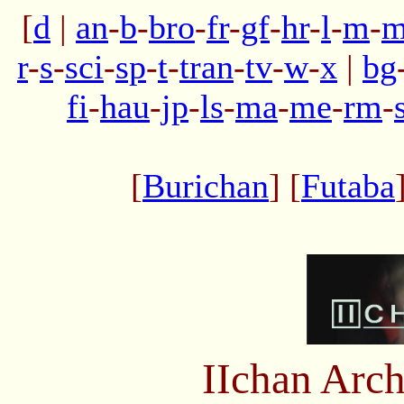
[
d
|
an
-
b
-
bro
-
fr
-
gf
-
hr
-
l
-
m
-
m
r
-
s
-
sci
-
sp
-
t
-
tran
-
tv
-
w
-
x
|
bg
fi
-
hau
-
jp
-
ls
-
ma
-
me
-
rm
-
[
Burichan
] [
Futaba
IIchan Arc