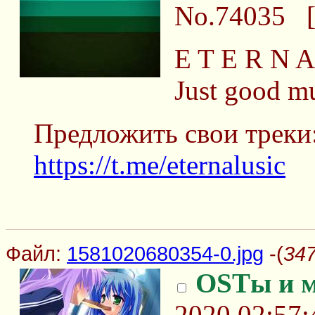
No.74035
E T E R N A
Just good mu
Предложить свои треки
https://t.me/eternalusic
Файл:
1581020680354-0.jpg
-(
347
OSTы и 
2020 02:57: