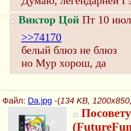
Думаю, легендарней Г
>>
Виктор Цой
Пт 10 июл
>>74170
белый блюз не блюз
но Мур хорош, да
Файл:
Da.jpg
-(
134 KB, 1200x850,
Посовету
(FutureFu