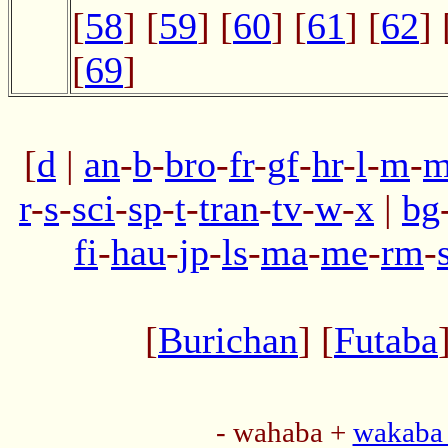
[
58
] [
59
] [
60
] [
61
] [
62
] 
[
69
]
[
d
|
an
-
b
-
bro
-
fr
-
gf
-
hr
-
l
-
m
-
m
r
-
s
-
sci
-
sp
-
t
-
tran
-
tv
-
w
-
x
|
bg
fi
-
hau
-
jp
-
ls
-
ma
-
me
-
rm
-
[
Burichan
] [
Futaba
- wahaba +
wakaba 