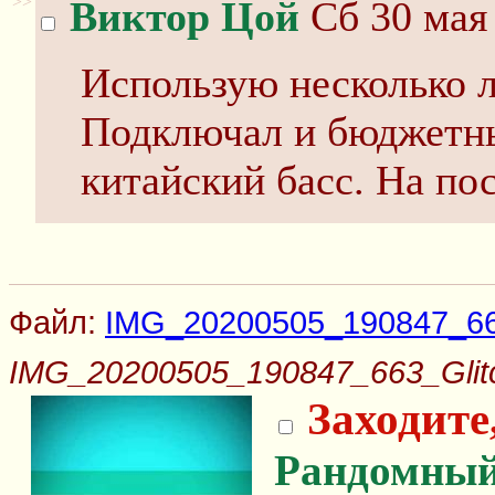
>>
Виктор Цой
Сб 30 мая 
Использую несколько л
Подключал и бюджетный
китайский басс. На по
Файл:
IMG_20200505_190847_663
IMG_20200505_190847_663_Glitc
Заходите
Рандомный