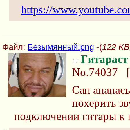
https://www.youtube.
Файл:
Безымянный.png
-(
122 KB
Гитараст
No.74037
Сап ананасы
похерить зв
подключении гитары к 