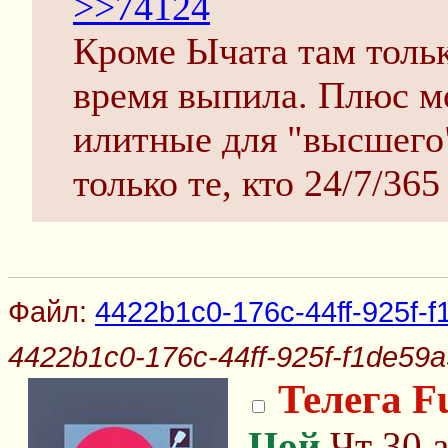
>>74124
Кроме Ычата там толь
время выпила. Плюс мо
илитные для "высшего"
только те, кто 24/7/36
Файл:
4422b1c0-176c-44ff-925f-f
4422b1c0-176c-44ff-925f-f1de59a
Телега F
Цой
Чт 30 а