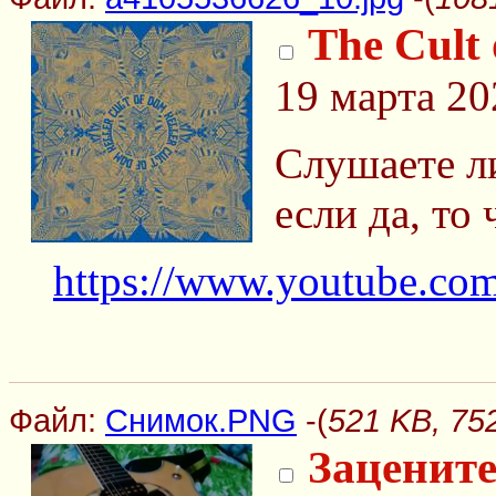
The Cult 
19 марта 20
Слушаете л
если да, то
https://www.youtube.c
Файл:
Снимок.PNG
-(
521 KB, 7
Зацените