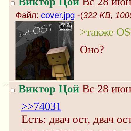
Виктор Цой
Вс 28 июн
Файл:
cover.jpg
-(
322 KB, 100
>также OS
Оно?
>>
Виктор Цой
Вс 28 июн
>>74031
Есть: двач ост, двач ос