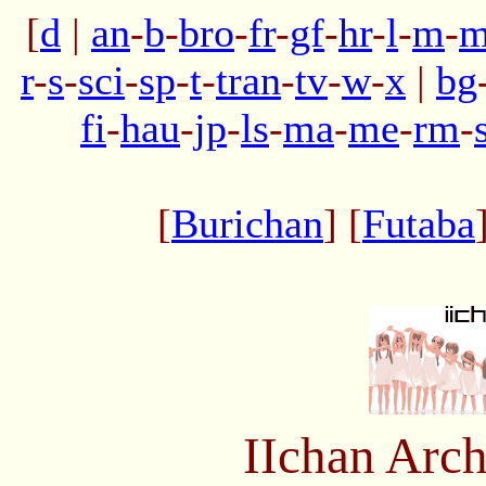
[
d
|
an
-
b
-
bro
-
fr
-
gf
-
hr
-
l
-
m
-
m
r
-
s
-
sci
-
sp
-
t
-
tran
-
tv
-
w
-
x
|
bg
fi
-
hau
-
jp
-
ls
-
ma
-
me
-
rm
-
[
Burichan
] [
Futaba
IIchan Arc