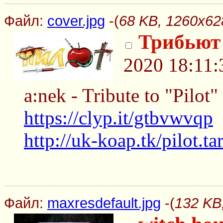
Файл:
cover.jpg
-(
68 KB, 1260x628
Трибьют
2020 18:11:
a:nek - Tribute to "Pilot"
https://clyp.it/gtbvwvqp
http://uk-koap.tk/pilot.ta
Файл:
maxresdefault.jpg
-(
132 KB,