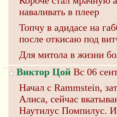
Короче стал мрачную 
наваливать в плеер
Топчу в адидасе на га
после откисаю под вит
Для митола в жизни бо
>>
Виктор Цой
Вс 06 сент
Начал с Rammstein, за
Алиса, сейчас вкатыва
Наутилус Помпилус. И