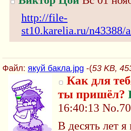
Виктор Цой
Вс 01 нояб
http://file-
st10.karelia.ru/n433
Файл:
якуй бакла.jpg
-(
53 KB, 45
Как для теб
ты пришёл?
16:40:13
No.7
В десять лет я