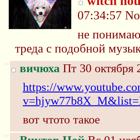
witch hou
07:34:57
No
не понимаю 
треда с подобной музык
>>
вичюха
Пт 30 октября 
https://www.youtube.c
v=hjyw77b8X_M&list
вот чтото такое
>>