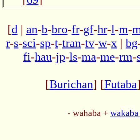
[
d
|
an
-
b
-
bro
-
fr
-
gf
-
hr
-
l
-
m
-
m
r
-
s
-
sci
-
sp
-
t
-
tran
-
tv
-
w
-
x
|
bg
fi
-
hau
-
jp
-
ls
-
ma
-
me
-
rm
-
[
Burichan
] [
Futaba
- wahaba +
wakaba 