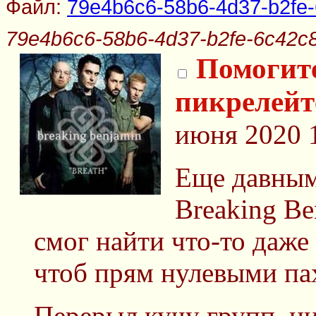
Файл:
79e4b6c6-58b6-4d37-b2fe-
79e4b6c6-58b6-4d37-b2fe-6c42c
Помогите
пикрелейте
июня 2020 
Еще давным
Breaking Ben
смог найти что-то даже
чтоб прям нулевыми па
Перерыл кучу групп, ни