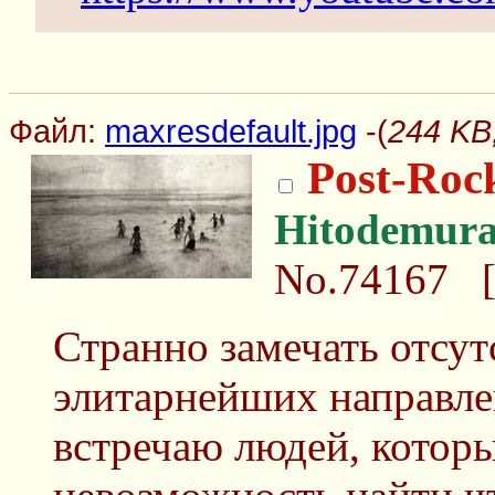
Файл:
maxresdefault.jpg
-(
244 KB,
Post-Roc
Hitodemur
No.74167
Странно замечать отсут
элитарнейших направле
встречаю людей, которы