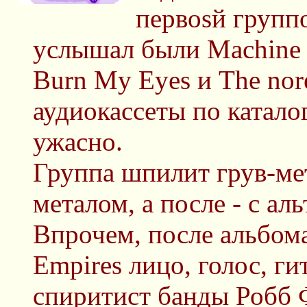
первоsй групп
услышал были Machine 
Burn My Eyes и The nor
аудиокассеты по катало
ужасно.
Группа шпилит грув-ме
металом, а после - с а
Впрочем, после альбома
Empires лицо, голос, г
спиритист банды Робб 