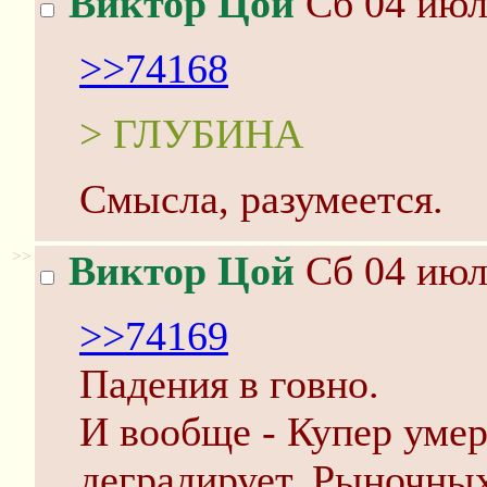
Виктор Цой
Сб 04 июл
>>74168
> ГЛУБИНА
Смысла, разумеется.
>>
Виктор Цой
Сб 04 июл
>>74169
Падения в говно.
И вообще - Купер уме
деградирует, Рыночных