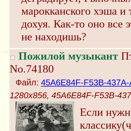
марокканского хэша и 
дохуя. Как-то оно все 
не находишь?
>>
Пожилой музыкант
Пт
No.74180
Файл:
45A6E84F-F53B-437A-
1280x856, 45A6E84F-F53B-43
Если нужны
классику(ч