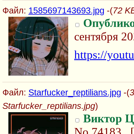
Файл:
1585697143693.jpg
-(
72 K
Опублико
сентября 20
https://you
Файл:
Starfucker_reptilians.jpg
-(
3
Starfucker_reptilians.jpg
)
Виктор Ц
No.74183