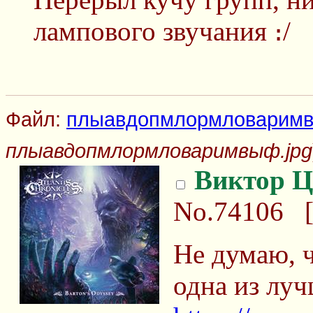
лампового звучания ։/
Файл:
плыавдопмлормловаримв
плыавдопмлормловаримвыф.jpg
Виктор Ц
No.74106
Не думаю, ч
одна из луч