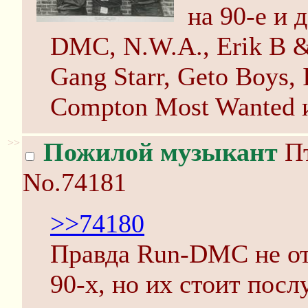
на 90-е и 
DMC, N.W.A., Erik B & 
Gang Starr, Geto Boys,
Compton Most Wanted и
>>
Пожилой музыкант
Пт
No.74181
>>74180
Правда Run-DMC не от
90-х, но их стоит посл