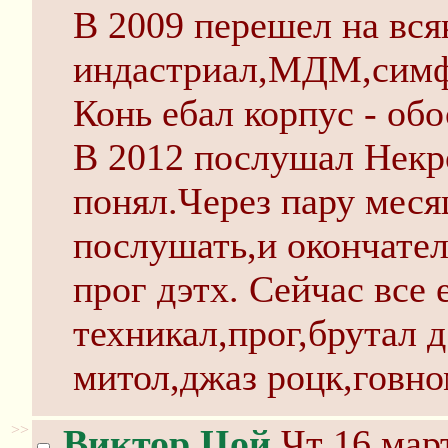
В 2009 перешел на вся
индастриал,МДМ,симф
Конь ебал корпус - обо
В 2012 послушал Некр
понял.Через пару меся
послушать,и окончател
прог дэтх. Сейчас все
техникал,прог,брутал 
митол,джаз роцк,говно
>>
Виктор Цой
Чт 16 март