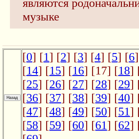
являются родоначальн
музыке
[
0
] [
1
] [
2
] [
3
] [
4
] [
5
] [
6
]
[
14
] [
15
] [
16
] [17] [
18
] 
[
25
] [
26
] [
27
] [
28
] [
29
] 
[
36
] [
37
] [
38
] [
39
] [
40
] 
[
47
] [
48
] [
49
] [
50
] [
51
] 
[
58
] [
59
] [
60
] [
61
] [
62
] 
[
69
]