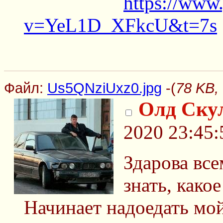
https://www
v=YeL1D_XFkcU&t=7s
Файл:
Us5QNziUxz0.jpg
-(
78 KB,
Олд Ску
2020 23:45:
Здарова все
знать, како
Начинает надоедать мой