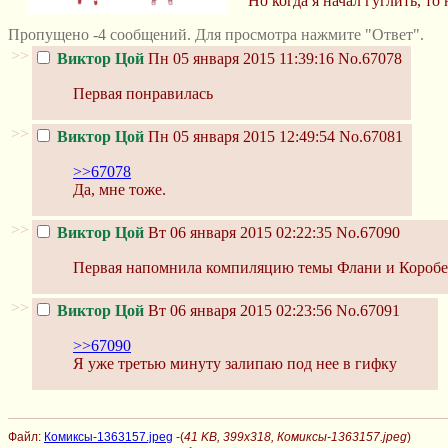
Но когда я начал гуглить, т
Пропущено -4 сообщений. Для просмотра нажмите "Ответ".
>>
Виктор Цой
Пн 05 января 2015 11:39:16
No.67078
Первая понравилась
>>
Виктор Цой
Пн 05 января 2015 12:49:54
No.67081
>>67078
Да, мне тоже.
>>
Виктор Цой
Вт 06 января 2015 02:22:35
No.67090
Первая напомнила компиляцию темы Флани и Коробе
>>
Виктор Цой
Вт 06 января 2015 02:23:56
No.67091
>>67090
Я уже третью минуту залипаю под нее в гифку
Файл:
Комиксы-1363157.jpeg
-(
41 KB, 399x318, Комиксы-1363157.jpeg
)