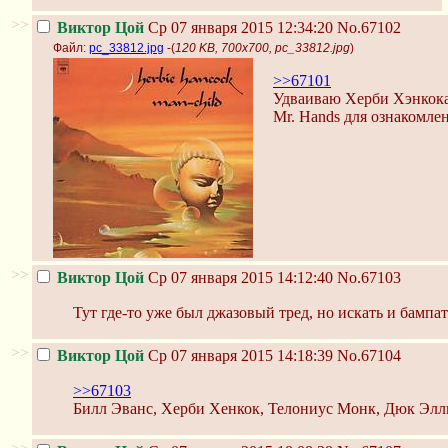
>>
Виктор Цой
Ср 07 января 2015 12:34:20
No.67102
Файл:
pc_33812.jpg
-(
120 KB, 700x700, pc_33812.jpg
)
>>67101
Удваиваю Херби Хэнкока,
Mr. Hands для ознакомлен
>>
Виктор Цой
Ср 07 января 2015 14:12:40
No.67103
Тут где-то уже был джазовый тред, но искать и бампа
>>
Виктор Цой
Ср 07 января 2015 14:18:39
No.67104
>>67103
Билл Эванс, Херби Хенкок, Телониус Монк, Дюк Элл