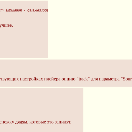
um_simulation_-_galaxies.jpg
)
лучшее.
твующих настройках плейера опцию "track" для параметра "Sourc
енежку дядям, которые это запилят.