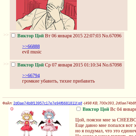
>>
Виктор Цой
Вт 06 января 2015 22:07:03
No.67096
>>66888
evil music
>>
Виктор Цой
Ср 07 января 2015 01:10:34
No.67098
>>66794
громкие убавить, тихие прибавить
Файл:
2d0ae74b8f13957c17e7e94f6681811f.gif
-(
498 KB, 700x393, 2d0ae74b8f
Виктор Цой
Вс 04 января
Цой, поясни мне за CHEEB
Еще давно мне попался вот 
но я подумал, что это едини