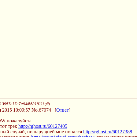
13957c17e7e94f6681811f.gif
)
 2015 10:09:57
No.67074
[
Ответ
]
OW пожалуйста.
этот трек
http://rghost.ru/60127405
чный случай, но пару дней мне попался
http://rghost.ru/60127388