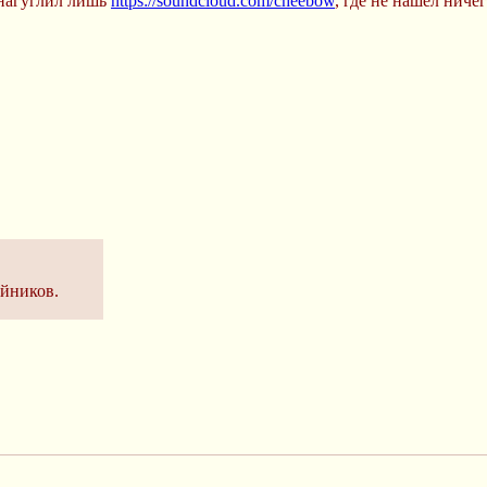
о нагуглил лишь
https://soundcloud.com/cheebow
, где не нашел ниче
йников.