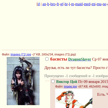
[
d
|
an
-
b
-
bro
-
fr
-
gf
-
hr
-
l
-
m
-
maid
-
med
-
mi
-
mu
-
ne
-
Файл:
images (71).jpg
-(
7 KB, 160x234, images (71).jpg
)
басисты
DragonSlayer
Ср 07 янв
Друзья, есть ли тут басисты? Просто с
Пропущено -1 сообщений и -1 изобра
>>
Виктор Цой
Пт 09 января 2015
Файл:
image.jpg
-(
67 KB, 462x600, imag
Есть. 