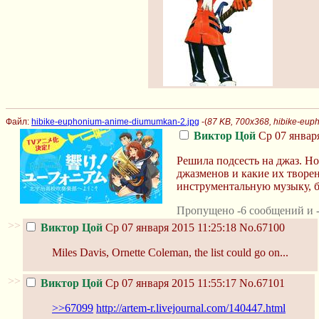
Файл:
hibike-euphonium-anime-diumumkan-2.jpg
-(
87 KB, 700x368, hibike-eu
Виктор Цой
Ср 07 января
Решила подсесть на джаз. Н
джазменов и какие их творе
инструментальную музыку, б
Пропущено -6 сообщений и -
>>
Виктор Цой
Ср 07 января 2015 11:25:18
No.67100
Miles Davis, Ornette Coleman, the list could go on...
>>
Виктор Цой
Ср 07 января 2015 11:55:17
No.67101
>>67099
http://artem-r.livejournal.com/140447.html