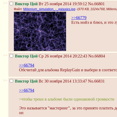
>>
Виктор Цой
Вт 25 ноября 2014 19:59:12
No.66801
Файл:
Millenium_simulation_-_galaxies.jpg
-(
970 KB, 1024x768, Milleni
>>66779
Есть нойз и блюз, и это 
>>
Виктор Цой
Ср 26 ноября 2014 20:22:43
No.66804
>>66794
Обсчитай для альбома ReplayGain и выбери в соответс
>>
Виктор Цой
Вс 30 ноября 2014 13:33:47
No.66831
>>66794
>чтобы треки в альбоме были одинаковой громкости
Это называется "мастеринг", за это принято платить д
оп