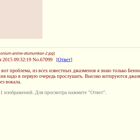
phonium-anime-diumumkan-2.jpg
)
 2015 09:32:19
No.67099
[
Ответ
]
о вот проблема, из всех известных джазменов я знаю только Бен
ния надо в первую очередь прослушать. Высоко котируются джа
ез вокала.
1 изображений. Для просмотра нажмите "Ответ".