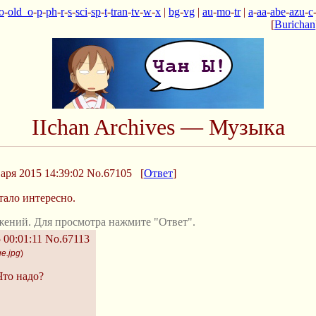
o
-
old_o
-
p
-
ph
-
r
-
s
-
sci
-
sp
-
t
-
tran
-
tv
-
w
-
x
|
bg
-
vg
|
au
-
mo
-
tr
|
a
-
aa
-
abe
-
azu
-
c
[
Burichan
IIchan Archives — Музыка
аря 2015 14:39:02
No.67105
[
Ответ
]
тало интересно.
жений. Для просмотра нажмите "Ответ".
 00:01:11
No.67113
e.jpg
)
Что надо?