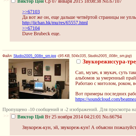
>>
Виктор Цой
Ср 07 января 2015 18:08:38
No.67107
>>67103
Да вот же он, еще дальше четвёртой страницы не упл
http://iichan.hk/mu/res/65557.html
>>67104
Dave Brubeck еще.
Файл:
Studio2005_008n_sm.jpg
-(
95 KB, 504x335, Studio2005_008n_sm.jpg
)
Звукорежиссура-тре
Сап, музач, я звукач, суть 
альбомов за умеренный прай
Работаю с митолом, роком, в
Вот примеры последних рабо
https://soundcloud.com/beatmea
Пропущено -10 сообщений и -2 изображений. Для просмотра н
>>
Виктор Цой
Вт 25 ноября 2014 04:21:01
No.66794
Звукореж-кун, эй, звукореж-кун! А объясни пожалуйст