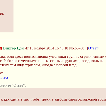
ыл.
д
Виктор Цой
Чт 13 ноября 2014 16:45:18
No.66700
[
Ответ
]
такова: если здесь водятся аноны-участники групп с ограниченным
с. Работаю с местными и не местными группами, все довольны.
сяким там индастриалом, иногда с попсой и т.д.
т:
t-recs
ажмите "Ответ".
а, как сделать так, чтобы треки в альбоме были одинаковой гро