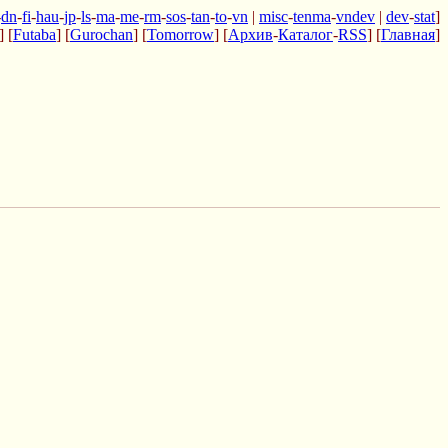
-
dn
-
fi
-
hau
-
jp
-
ls
-
ma
-
me
-
rm
-
sos
-
tan
-
to
-
vn
|
misc
-
tenma
-
vndev
|
dev
-
stat
]
] [
Futaba
] [
Gurochan
] [
Tomorrow
] [
Архив
-
Каталог
-
RSS
] [
Главная
]