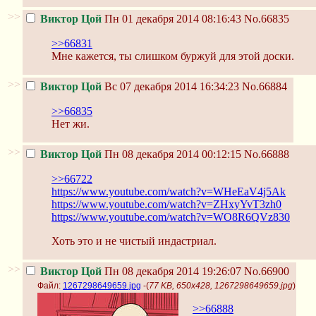
>>
Виктор Цой
Пн 01 декабря 2014 08:16:43
No.66835
>>66831
Мне кажется, ты слишком буржуй для этой доски.
>>
Виктор Цой
Вс 07 декабря 2014 16:34:23
No.66884
>>66835
Нет жи.
>>
Виктор Цой
Пн 08 декабря 2014 00:12:15
No.66888
>>66722
https://www.youtube.com/watch?v=WHeEaV4j5Ak
https://www.youtube.com/watch?v=ZHxyYvT3zh0
https://www.youtube.com/watch?v=WO8R6QVz830
Хоть это и не чистый индастриал.
>>
Виктор Цой
Пн 08 декабря 2014 19:26:07
No.66900
Файл:
1267298649659.jpg
-(
77 KB, 650x428, 1267298649659.jpg
)
>>66888