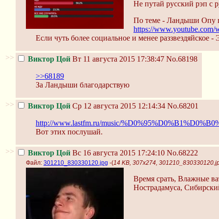
Не путай русский рэп с 
По теме - Ландыши Опу 
https://www.youtube.com
Если чуть более социальное и менее раззвездяйское -
>>
Виктор Цой
Вт 11 августа 2015 17:38:47
No.68198
>>68189
За Ландыши благодарствую
>>
Виктор Цой
Ср 12 августа 2015 12:14:34
No.68201
http://www.lastfm.ru/music/%D0%95%D0%B
Вот этих послушай.
>>
Виктор Цой
Вс 16 августа 2015 17:24:10
No.68222
Файл:
301210_830330120.jpg
-(
14 KB, 307x274, 301210_830330120.j
Время срать, Влажные ва
Нострадамуса, Сибирски