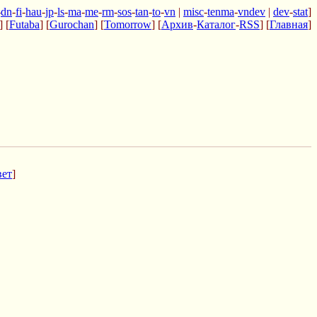
-
dn
-
fi
-
hau
-
jp
-
ls
-
ma
-
me
-
rm
-
sos
-
tan
-
to
-
vn
|
misc
-
tenma
-
vndev
|
dev
-
stat
]
] [
Futaba
] [
Gurochan
] [
Tomorrow
] [
Архив
-
Каталог
-
RSS
] [
Главная
]
вет
]