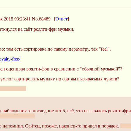
я 2015 03:23:41
No.68489
[
Ответ
]
аткнулся на сайт роялти-фри музыки.
о: там есть сортировка по такому параметру, так "feel".
yalty-free/
рен оценивал роялти-фри в сравнении с "обычной музыкой"?
c, умеют сортировать музыку по сортам вызываемых чувств?
тред оставить
 наблюдения за последние лет 5, всё, что называлось роялти-фр
хоже, сугубо его.
то напомнил. Сайтец, похоже, наконец-то привёл в порядок.
Стар