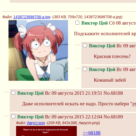
Файл:
1438723686708-a.jpg
-(
383 KB, 709x720, 1438723686708-a.jpg
)
Виктор Цой
Сб 08 август
Подскажите исполнителей вр
>>
Виктор Цой
Вс 09 авг
Красная плесень?
>>
Виктор Цой
Вс 09 авг
Кожаный забей
>>
Виктор Цой
Вс 09 августа 2015 21:19:51
No.68188
Даже исполнителей искать не надо. Просто набери "р
>>
Виктор Цой
Вс 09 августа 2015 22:12:04
No.68189
Файл:
Август.png
-(
206 KB, 843x388, Август.png
)
>>68188