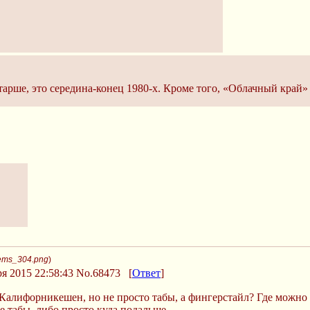
арше, это середина-конец 1980-х. Кроме того, «Облачный край» 
tems_304.png
)
я 2015 22:58:43
No.68473
[
Ответ
]
Калифорникешен, но не просто табы, а фингерстайл? Где можно 
 табы, либо просто куда подальше.