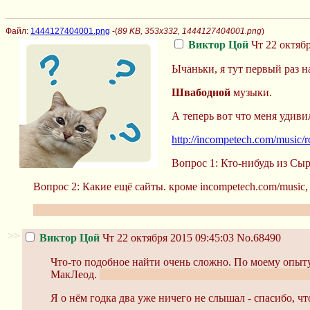
Файл:
1444127404001.png
-(
89 KB, 353x332, 1444127404001.png
)
Виктор Цой
Чт 22 октябр
Ычаньки, я тут первый раз н
Швабодной
музыки.
А теперь вот что меня удивил
http://incompetech.com/music/ro
Вопрос 1: Кто-нибудь из Сы
Вопрос 2: Какие ещё сайты. кроме incompetech.com/musi
Залётный из /int/ Краутча, хочется стабильный ламповый 
>>
Виктор Цой
Чт 22 октября 2015 09:45:03
No.68490
Что-то подобное найти очень сложно. По моему опыту
МакЛеод.
И да, фишка с настроением музыки тоже, по
Я о нём годка два уже ничего не слышал - спасибо, ч