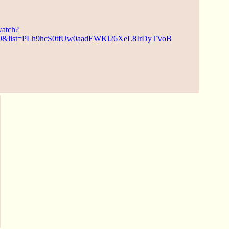
watch?
9&list=PLh9hcS0tfUw0aadEWKl26XeL8IrDyTVoB