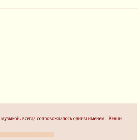
и музыкой, всегда сопровождалось одним именем - Кевин
ый был жутко лаганутый.