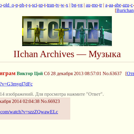
o
-
old_o
-
p
-
ph
-
r
-
s
-
sci
-
sp
-
t
-
tran
-
tv
-
w
-
x
|
bg
-
vg
|
au
-
mo
-
tr
|
a
-
aa
-
abe
-
azu
-
c
[
Burichan
IIchan Archives — Музыка
оиграм
Виктор Цой
Сб 28 декабря 2013 08:57:01
No.63637
[
От
h?v=G3rnyqI7dFc
14 изображений. Для просмотра нажмите "Ответ".
кабря 2014 02:04:38
No.66923
be.com/watch?v=szzZQwawELc