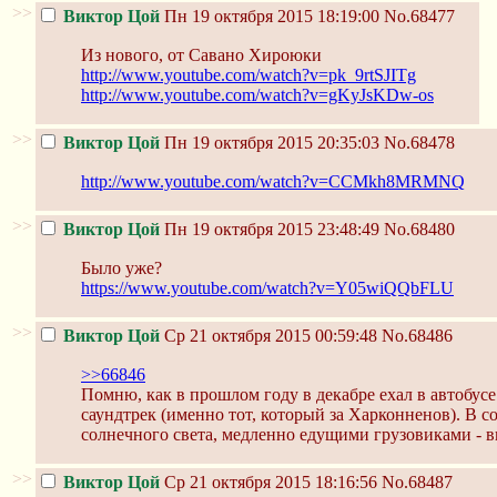
>>
Виктор Цой
Пн 19 октября 2015 18:19:00
No.68477
Из нового, от Савано Хироюки
http://www.youtube.com/watch?v=pk_9rtSJITg
http://www.youtube.com/watch?v=gKyJsKDw-os
>>
Виктор Цой
Пн 19 октября 2015 20:35:03
No.68478
http://www.youtube.com/watch?v=CCMkh8MRMNQ
>>
Виктор Цой
Пн 19 октября 2015 23:48:49
No.68480
Было уже?
https://www.youtube.com/watch?v=Y05wiQQbFLU
>>
Виктор Цой
Ср 21 октября 2015 00:59:48
No.68486
>>66846
Помню, как в прошлом году в декабре ехал в автобусе
саундтрек (именно тот, который за Харконненов). В 
солнечного света, медленно едущими грузовиками - в
>>
Виктор Цой
Ср 21 октября 2015 18:16:56
No.68487