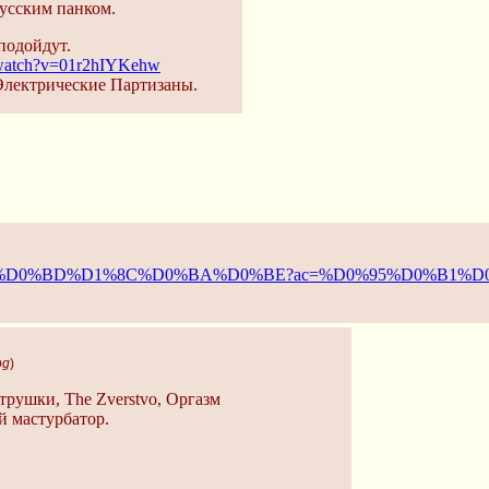
русским панком.
подойдут.
/watch?v=01r2hIYKehw
 Электрические Партизаны.
1%D0%B0%D0%BD%D1%8C%D0%BA%D0%BE?ac=%D0%95%D0%
pg
)
трушки, The Zverstvo, Оргазм
й мастурбатор.