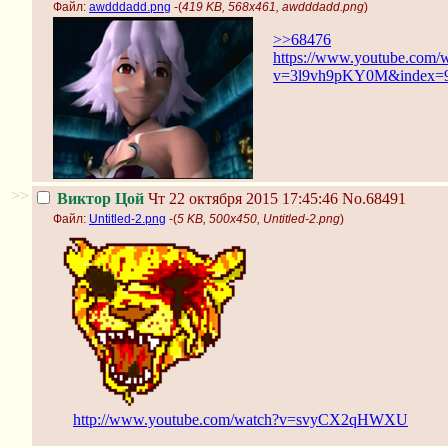
Файл:
awdddadd.png
-(
419 KB, 568x461, awdddadd.png
)
>>68476
https://www.youtube.com/
v=3l9vh9pKY0M&index=
>>
Виктор Цой
Чт 22 октября 2015 17:45:46
No.68491
Файл:
Untitled-2.png
-(
5 KB, 500x450, Untitled-2.png
)
http://www.youtube.com/watch?v=svyCX2qHWXU