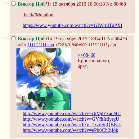
>>
Виктор Цой
Чт 15 октября 2015 18:00:18
No.68468
.hack//Mutation
https://www.youtube.com/watch?v=GIWrr3TuPXI
>>
Виктор Цой
Пн 19 октября 2015 18:04:11
No.68476
Файл:
1111111111.png
-(
722 KB, 800x900, 1111111111.png
)
>>68468
Яростно ычую,
брат.
http://www.youtube.com/watch?v=ckMjlZxauNU
http://www.youtube.com/watch?v=GVfkIsdyrgU
http://www.youtube.com/watch?v=1xznSqQBE-k
http://www.youtube.com/watch?v=ePb0Ch2jJok