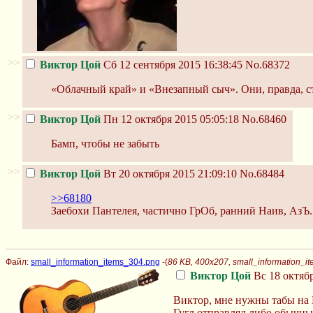
>>
Виктор Цой
Сб 12 сентября 2015 16:38:45
No.68372
«Облачный край» и «Внезапный сыч». Они, правда, ст
>>
Виктор Цой
Пн 12 октября 2015 05:05:18
No.68460
Бамп, чтобы не забыть
>>
Виктор Цой
Вт 20 октября 2015 21:09:10
No.68484
>>68180
Заебохи Пантелея, частично ГрОб, ранний Наив, АзЪ.
Файл:
small_information_items_304.png
-(
86 KB, 400x207, small_information_i
Виктор Цой
Вс 18 октябр
Виктор, мне нужны табы на 
Гугл отправлял либо обычные