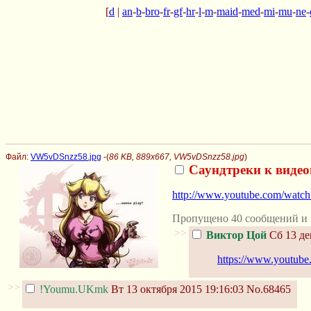
[
d
|
an
-
b
-
bro
-
fr
-
gf
-
hr
-
l
-
m
-
maid
-
med
-
mi
-
mu
-
ne
-
Файл:
VW5vDSnzz58.jpg
-(
86 KB, 889x667, VW5vDSnzz58.jpg
)
Саундтреки к виде
http://www.youtube.com/watc
Пропущено 40 сообщений и 
>>
Виктор Цой
Сб 13 де
https://www.youtu
>>
!Youmu.UKmk
Вт 13 октября 2015 19:16:03
No.68465