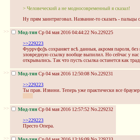
> Человеческий а не модносовременный я сказал!
Ну прям заинтриговал. Название-то сказать - пальцы 
>>
Мод-тян
Ср 04 мая 2016 04:44:22
No.229225
>>229223
Фуррѵфоѯъ сохраняет всѣ данныя, акромя пароля, без 
зловредную ссылку вообще выпилил. Но сейчас у нас 
открывались. Так что пусть ссылка останется как тр
>>
Мод-тян
Ср 04 мая 2016 12:50:08
No.229231
>>229223
Ты прав. Извини. Теперь уже практически все браузе
есть.
>>
Мод-тян
Ср 04 мая 2016 12:57:52
No.229232
>>229223
Престо Опера.
>>
Мод-тян
Ср 04 мая 2016 13:16:09
No.229233