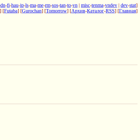
-
dn
-
fi
-
hau
-
jp
-
ls
-
ma
-
me
-
rm
-
sos
-
tan
-
to
-
vn
|
misc
-
tenma
-
vndev
|
dev
-
stat
]
] [
Futaba
] [
Gurochan
] [
Tomorrow
] [
Архив
-
Каталог
-
RSS
] [
Главная
]