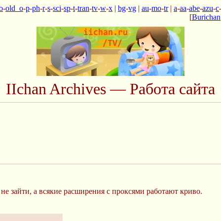
o
-
old_o
-
p
-
ph
-
r
-
s
-
sci
-
sp
-
t
-
tran
-
tv
-
w
-
x
|
bg
-
vg
|
au
-
mo
-
tr
|
a
-
aa
-
abe
-
azu
-
c
[
Burichan
IIchan Archives — Работа сайта
о не зайти, а всякие расширения с проксями работают криво.