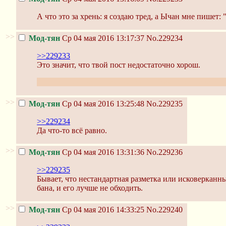
А что это за хрень: я создаю тред, а Ычан мне пишет:
>>
Мод-тян
Ср 04 мая 2016 13:17:37
No.229234
>>229233
Это значит, что твой пост недостаточно хорош.
А если серьезно, то так оно и есть. Какое-то слово из
>>
Мод-тян
Ср 04 мая 2016 13:25:48
No.229235
>>229234
Да что-то всё равно.
>>
Мод-тян
Ср 04 мая 2016 13:31:36
No.229236
>>229235
Бывает, что нестандартная разметка или исковерканн
бана, и его лучше не обходить.
>>
Мод-тян
Ср 04 мая 2016 14:33:25
No.229240