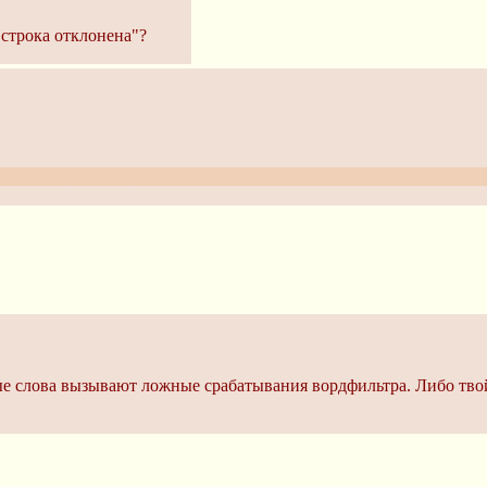
 "строка отклонена"?
 поста в вордфильтре. Подумай, какое это может быть и исключи е
ые слова вызывают ложные срабатывания вордфильтра. Либо твой 