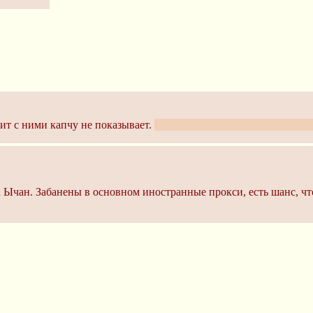
дит с ними капчу не показывает.
Есть шанс что Мод-тян разрешит
а Ычан. Забанены в основном иностранные прокси, есть шанс, чт