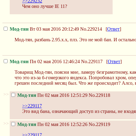
>>229232
Чем оно лучше IE 11?
Мод-тян
Вт 03 мая 2016 20:12:49
No.229214
[
Ответ
]
Мод-тян, разбань 2.95.х.х, плз. Это не мой бан. И остальн
Мод-тян
Пн 02 мая 2016 12:46:24
No.229117
[
Ответ
]
Товарищ Мод-тян, поясни мне, ламеру безграмотному, как
что это из-за б-гомерзкого яндекса. Попробовал хром, опе
грешен последний месяц был. Что же происходит? Алсо, 
>>
Мод-тян
Пн 02 мая 2016 12:51:29
No.229118
>>229117
Это вид бана, означающий доступ из страны, не вход
>>
Мод-тян
Пн 02 мая 2016 12:52:26
No.229119
>>229117