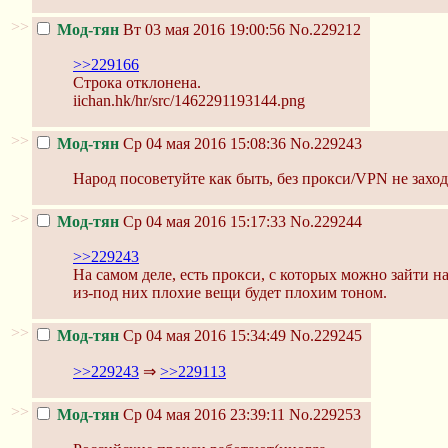
>>
Мод-тян
Вт 03 мая 2016 19:00:56
No.229212
>>229166
Строка отклонена.
iichan.hk/hr/src/1462291193144.png
>>
Мод-тян
Ср 04 мая 2016 15:08:36
No.229243
Народ посоветуйте как быть, без прокси/VPN не захо
>>
Мод-тян
Ср 04 мая 2016 15:17:33
No.229244
>>229243
На самом деле, есть прокси, с которых можно зайти н
из-под них плохие вещи будет плохим тоном.
>>
Мод-тян
Ср 04 мая 2016 15:34:49
No.229245
>>229243
⇒
>>229113
>>
Мод-тян
Ср 04 мая 2016 23:39:11
No.229253