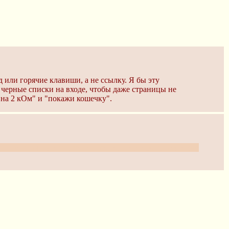
 или горячие клавиши, а не ссылку. Я бы эту
 черные списки на входе, чтобы даже страницы не
 на 2 кОм" и "покажи кошечку".
ятным причинам проверить не смог. Возможно и там уже