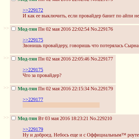
>>229172
И как ее выключить, если провайдер банит по айпи не
>>
Мод-тян
Пн 02 мая 2016 22:02:54
No.229176
>>229175
Звонишь провайдеру, говоришь что потерялась Сырна
>>
Мод-тян
Пн 02 мая 2016 22:05:46
No.229177
>>229175
Что за провайдер?
>>
Мод-тян
Пн 02 мая 2016 22:15:34
No.229179
>>229177
Интерзет как подразделение Дом.ру
>>
Мод-тян
Вт 03 мая 2016 18:23:21
No.229210
>>229179
Ну и доброед. Небось еще и с Оффициальным™ роуте