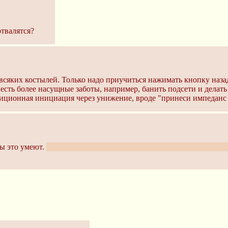
отвалятся?
всяких костылей. Только надо приучиться нажимать кнопку назад
есть более насущные заботы, например, банить подсети и делать
адиционная инициация через унижение, вроде "принеси импеданс
ры это умеют.
Только от микрософта последние продукты по пон