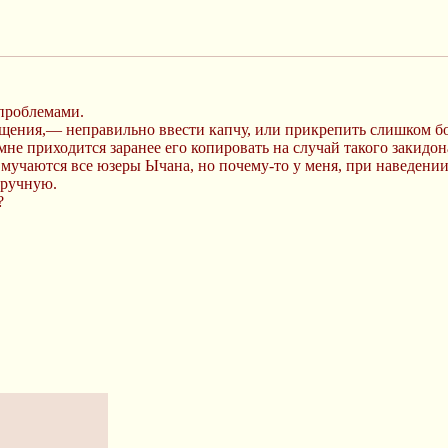
 проблемами.
ообщения,— неправильно ввести капчу, или прикрепить слишком 
 мне приходится заранее его копировать на случай такого закидон
им мучаются все юзеры Ычана, но почему-то у меня, при наведении
вручную.
?