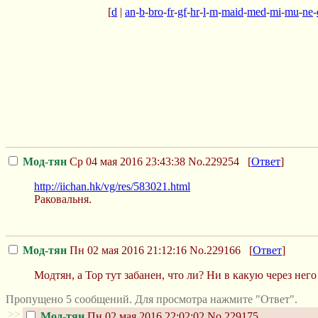
[
d
|
an
-
b
-
bro
-
fr
-
gf
-
hr
-
l
-
m
-
maid
-
med
-
mi
-
mu
-
ne
-
Мод-тян
Ср 04 мая 2016 23:43:38
No.229254
[
Ответ
]
http://iichan.hk/vg/res/583021.html
Раковальня.
Мод-тян
Пн 02 мая 2016 21:12:16
No.229166
[
Ответ
]
Модтян, а Тор тут забанен, что ли? Ни в какую через нег
Пропущено 5 сообщений. Для просмотра нажмите "Ответ".
>>
Мод-тян
Пн 02 мая 2016 22:02:02
No.229175