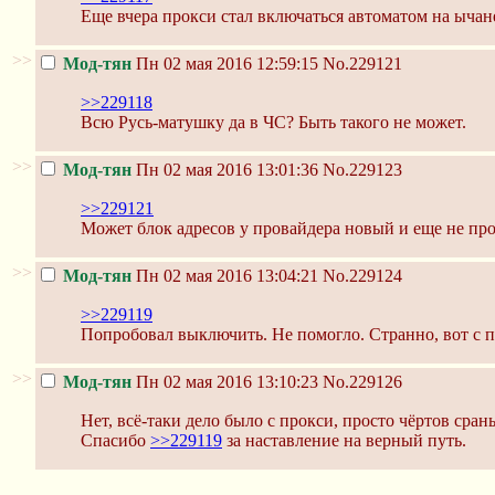
Еще вчера прокси стал включаться автоматом на ычан
>>
Мод-тян
Пн 02 мая 2016 12:59:15
No.229121
>>229118
Всю Русь-матушку да в ЧС? Быть такого не может.
>>
Мод-тян
Пн 02 мая 2016 13:01:36
No.229123
>>229121
Может блок адресов у провайдера новый и еще не пр
>>
Мод-тян
Пн 02 мая 2016 13:04:21
No.229124
>>229119
Попробовал выключить. Не помогло. Странно, вот с пл
>>
Мод-тян
Пн 02 мая 2016 13:10:23
No.229126
Нет, всё-таки дело было с прокси, просто чёртов сра
Спасибо
>>229119
за наставление на верный путь.