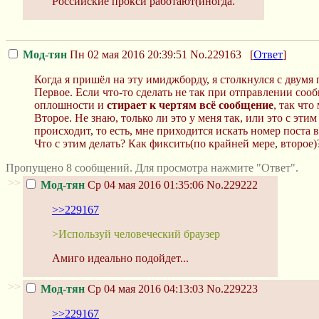
Российские прокси работают(иногда.
Мод-тян
Пн 02 мая 2016 20:39:51
No.229163
[
Ответ
]
Когда я пришёл на эту имиджборду, я столкнулся с двумя
Первое. Если что-то сделать не так при отправлении с
оплошности и
стирает к чертям всё сообщение
, так что
Второе. Не знаю, только ли это у меня так, или это с эт
происходит, то есть, мне приходится искать номер поста 
Что с этим делать? Как фиксить(по крайней мере, второе)
Пропущено 8 сообщений. Для просмотра нажмите "Ответ".
>>
Мод-тян
Ср 04 мая 2016 01:35:06
No.229222
>>229167
>Используй человеческий браузер
Амиго идеально подойдет...
>>
Мод-тян
Ср 04 мая 2016 04:13:03
No.229223
>>229167