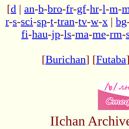
[
d
|
an
-
b
-
bro
-
fr
-
gf
-
hr
-
l
-
m
-
m
r
-
s
-
sci
-
sp
-
t
-
tran
-
tv
-
w
-
x
|
bg
fi
-
hau
-
jp
-
ls
-
ma
-
me
-
rm
-
[
Burichan
] [
Futaba
IIchan Archiv