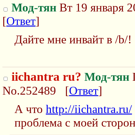
Мод-тян
Вт 19 января 2
[
Ответ
]
Дайте мне инвайт в /b/!
iichantra ru?
Мод-тян
П
No.252489
[
Ответ
]
А что
http://iichantra.ru/
проблема с моей сторо