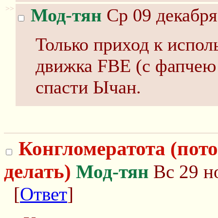
>>
Мод-тян
Ср 09 декабря
Только приход к испол
движка FBE (с фапчею
спасти Ычан.
Конгломератота (пото
делать)
Мод-тян
Вс 29 н
[
Ответ
]