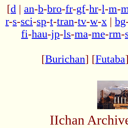
[
d
|
an
-
b
-
bro
-
fr
-
gf
-
hr
-
l
-
m
-
m
r
-
s
-
sci
-
sp
-
t
-
tran
-
tv
-
w
-
x
|
bg
fi
-
hau
-
jp
-
ls
-
ma
-
me
-
rm
-
[
Burichan
] [
Futaba
IIchan Archiv