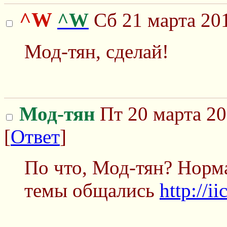
^W
^W
Сб 21 марта 201
Мод-тян, сделай!
Мод-тян
Пт 20 марта 20
[
Ответ
]
По что, Мод-тян? Норм
темы общались
http://i