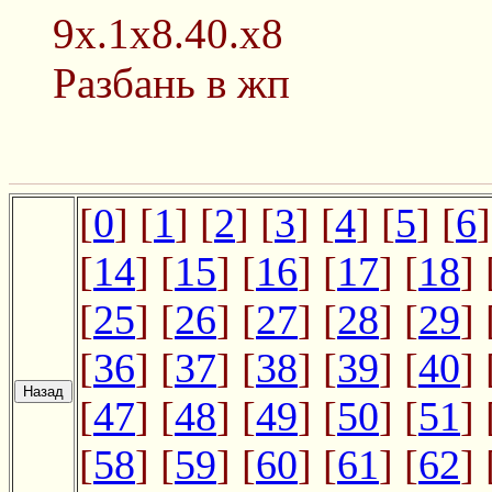
9x.1x8.40.x8
Разбань в жп
[
0
] [
1
] [
2
] [
3
] [
4
] [
5
] [
6
]
[
14
] [
15
] [
16
] [
17
] [
18
] 
[
25
] [
26
] [
27
] [
28
] [
29
] 
[
36
] [
37
] [
38
] [
39
] [
40
] 
[
47
] [
48
] [
49
] [
50
] [
51
] 
[
58
] [
59
] [
60
] [
61
] [
62
] 