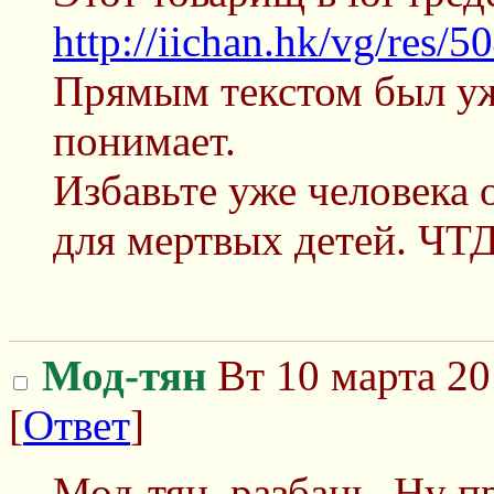
http://iichan.hk/vg/res/
Прямым текстом был уж
понимает.
Избавьте уже человека 
для мертвых детей. ЧТД
Мод-тян
Вт 10 марта 20
[
Ответ
]
Мод-тян, разбань. Ну п