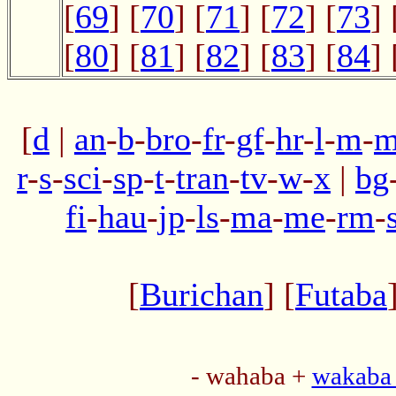
[
69
] [
70
] [
71
] [
72
] [
73
] 
[
80
] [
81
] [
82
] [
83
] [
84
] 
[
d
|
an
-
b
-
bro
-
fr
-
gf
-
hr
-
l
-
m
-
m
r
-
s
-
sci
-
sp
-
t
-
tran
-
tv
-
w
-
x
|
bg
fi
-
hau
-
jp
-
ls
-
ma
-
me
-
rm
-
[
Burichan
] [
Futaba
- wahaba +
wakaba 