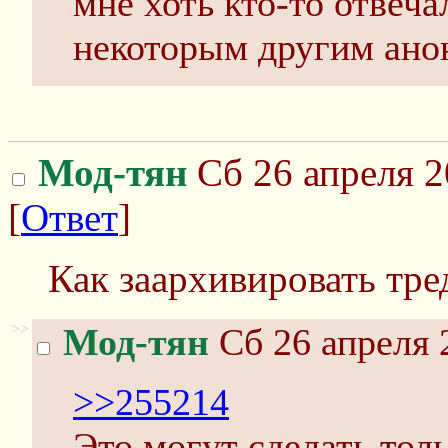
мне хоть кто-то отвеча
некоторым другим ано
Мод-тян
Сб 26 апреля 2
[
Ответ
]
Как заархивировать тред
>>
Мод-тян
Сб 26 апреля 
>>255214
Это могут сделать тол