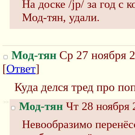
На доске /jp/ за год с 
Мод-тян, удали.
Мод-тян
Ср 27 ноября 2
[
Ответ
]
Куда делся тред про по
>>
Мод-тян
Чт 28 ноября 
Невообразимо перенёсся