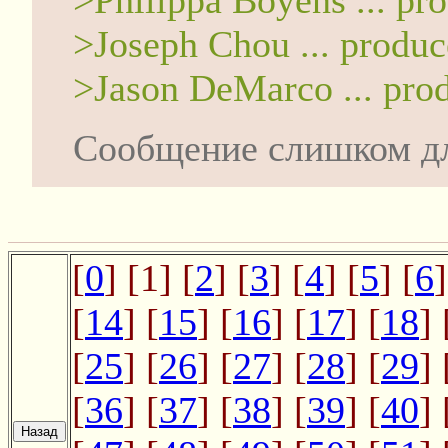
>Philippa Boyens ... pr
>Joseph Chou ... produc
>Jason DeMarco ... pro
Сообщение слишком д
[
0
] [1] [
2
] [
3
] [
4
] [
5
] [
6
]
[
14
] [
15
] [
16
] [
17
] [
18
] 
[
25
] [
26
] [
27
] [
28
] [
29
] 
[
36
] [
37
] [
38
] [
39
] [
40
] 