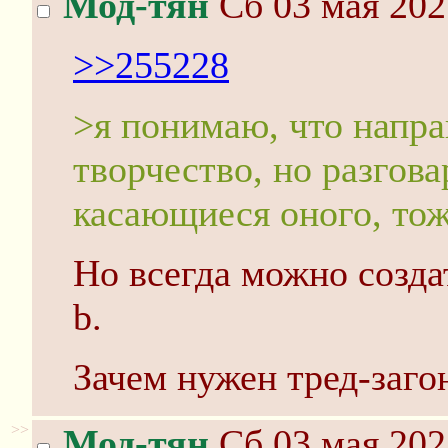
Мод-тян
Сб 03 мая 202
>>255228
>я понимаю, что напра
творчество, но разгова
касающиеся оного, тож
Но всегда можно созда
b.
Зачем нужен тред-заго
>>
Мод-тян
Сб 03 мая 202