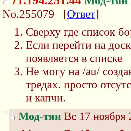
71.194.251.44
Мод-тян
No.255079
[
Ответ
]
Сверху где список бор
Если перейти на доску
появляется в списке
Не могу на /au/ созда
тредах. просто отсут
и капчи.
>>
Мод-тян
Вс 17 ноября 