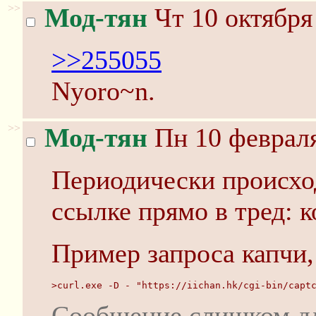
>>
Мод-тян
Чт 10 октября
>>255055
Nyoro~n.
>>
Мод-тян
Пн 10 февраля
Периодически происходи
ссылке прямо в тред: 
Пример запроса капчи,
>curl.exe -D - "https://iichan.hk/cgi-bin/capt
Сообщение слишком д