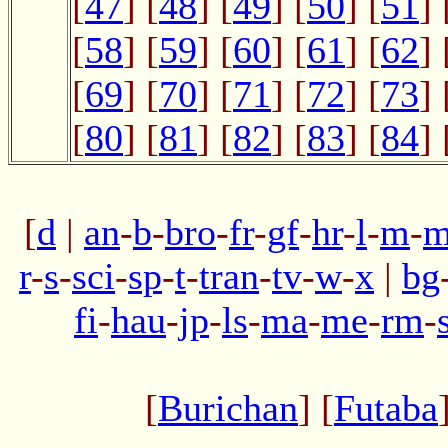
[
47
] [
48
] [
49
] [
50
] [
51
] 
[
58
] [
59
] [
60
] [
61
] [
62
] 
[
69
] [
70
] [
71
] [
72
] [
73
] 
[
80
] [
81
] [
82
] [
83
] [
84
] 
[
d
|
an
-
b
-
bro
-
fr
-
gf
-
hr
-
l
-
m
-
m
r
-
s
-
sci
-
sp
-
t
-
tran
-
tv
-
w
-
x
|
bg
fi
-
hau
-
jp
-
ls
-
ma
-
me
-
rm
-
[
Burichan
] [
Futaba