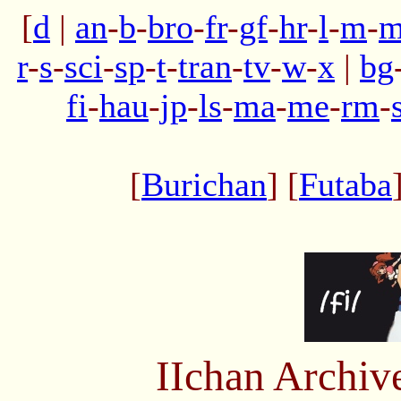
[
d
|
an
-
b
-
bro
-
fr
-
gf
-
hr
-
l
-
m
-
m
r
-
s
-
sci
-
sp
-
t
-
tran
-
tv
-
w
-
x
|
bg
fi
-
hau
-
jp
-
ls
-
ma
-
me
-
rm
-
[
Burichan
] [
Futaba
IIchan Archiv