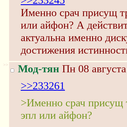
>>233245
Именно срач присущ тр
или айфон? А действи
актуальна именно диск
достижения истинности
>>
Мод-тян
Пн 08 августа
>>233261
>Именно срач присущ т
эпл или айфон?