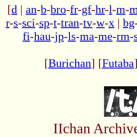
[
d
|
an
-
b
-
bro
-
fr
-
gf
-
hr
-
l
-
m
-
m
r
-
s
-
sci
-
sp
-
t
-
tran
-
tv
-
w
-
x
|
bg
fi
-
hau
-
jp
-
ls
-
ma
-
me
-
rm
-
[
Burichan
] [
Futaba
IIchan Archiv