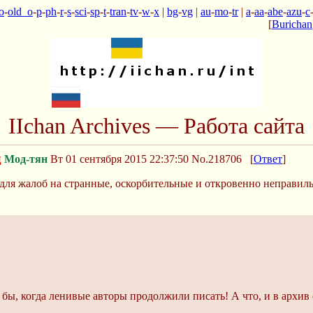
o
-
old_o
-
p
-
ph
-
r
-
s
-
sci
-
sp
-
t
-
tran
-
tv
-
w
-
x
|
bg
-
vg
|
au
-
mo
-
tr
|
a
-
aa
-
abe
-
azu
-
c
[
Burichan
IIchan Archives — Работа сайта
д
Мод-тян
Вт 01 сентября 2015 22:37:50
No.218706
[
Ответ
]
ед для жалоб на странные, оскорбительные и откровенно неправи
 бы, когда ленивые авторы продолжили писать! А что, и в архив 