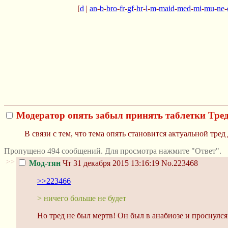
[
d
|
an
-
b
-
bro
-
fr
-
gf
-
hr
-
l
-
m
-
maid
-
med
-
mi
-
mu
-
ne
-
Модератор опять забыл принять таблетки Тре
В связи с тем, что тема опять становится актуальной тр
Пропущено 494 сообщений. Для просмотра нажмите "Ответ".
>>
Мод-тян
Чт 31 декабря 2015 13:16:19
No.223468
>>223466
> ничего больше не будет
Но тред не был мертв! Он был в анабиозе и проснулся