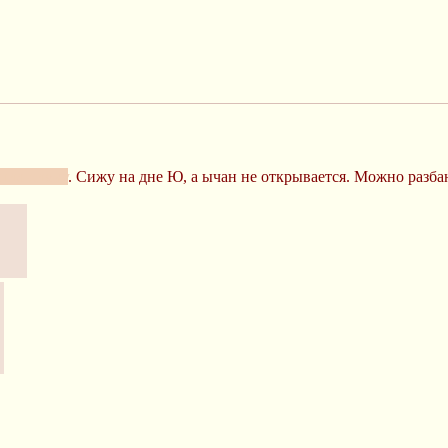
упил симку
. Сижу на дне Ю, а ычан не открывается. Можно разба