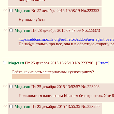
>>
Мод-тян
Вс 27 декабря 2015 19:58:19
No.223353
Ну пожалуйста
>>
Мод-тян
Пн 28 декабря 2015 08:48:09
No.223373
https://addons.mozilla.org/ru/firefox/addon/user-agent-overr
Не забудь только про нее, она и в обратную сторону р
Мод-тян
Пт 25 декабря 2015 13:25:19
No.223296
[
Ответ
]
Ребят, какие есть альтернативы куклоскрипту?
если они вообще есть
>>
Мод-тян
Пт 25 декабря 2015 13:52:57
No.223298
Пользоваться ванильным Ычаном без скриптов. Уже 8 
>>
Мод-тян
Пт 25 декабря 2015 13:55:35
No.223299