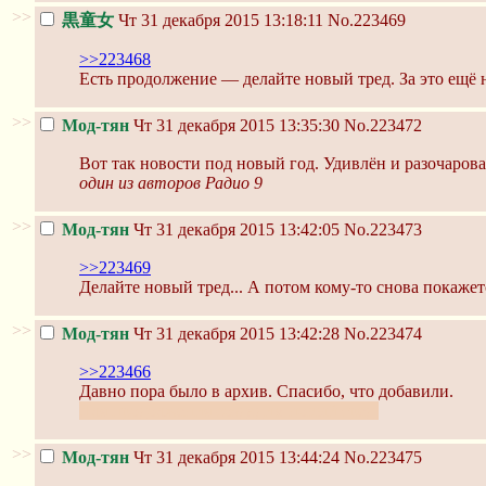
>>
黒童女
Чт 31 декабря 2015 13:18:11
No.223469
>>223468
Есть продолжение — делайте новый тред. За это ещё 
>>
Мод-тян
Чт 31 декабря 2015 13:35:30
No.223472
Вот так новости под новый год. Удивлён и разочарова
один из авторов Радио 9
>>
Мод-тян
Чт 31 декабря 2015 13:42:05
No.223473
>>223469
Делайте новый тред... А потом кому-то снова покажетс
>>
Мод-тян
Чт 31 декабря 2015 13:42:28
No.223474
>>223466
Давно пора было в архив. Спасибо, что добавили.
Для продолжения создадим новый тред.
>>
Мод-тян
Чт 31 декабря 2015 13:44:24
No.223475