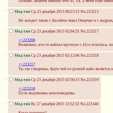
Похоже, забанен именно ФФ 41, т.к. у меня тоже имен
>>
Мод-тян
Ср 23 декабря 2015 00:23:15
No.223213
Не заходит также с Билайна через Оверчан и с андрои
>>
Мод-тян
Ср 23 декабря 2015 02:04:31
No.223217
>>223208
Возможно, кто-то вайпал вручную с 41го огнелиса, н
>>
Мод-тян
Ср 23 декабря 2015 02:12:06
No.223218
>>223217
Ты так говоришь, будто чей-то ручной вайп является 
>>
Мод-тян
Ср 23 декабря 2015 02:50:15
No.223219
>>223218
Пути модтяновы неисповедимы.
>>
Мод-тян
Вс 27 декабря 2015 13:52:32
No.223340
Когда починют?