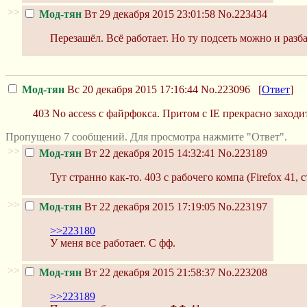
>>
Мод-тян
Вт 29 декабря 2015 23:01:58
No.223434
Перезашёл. Всё работает. Но ту подсеть можно и разб
Мод-тян
Вс 20 декабря 2015 17:16:44
No.223096
[
Ответ
]
403 No access с файрфокса. Притом с IE прекрасно заходи
Пропущено 7 сообщений. Для просмотра нажмите "Ответ".
>>
Мод-тян
Вт 22 декабря 2015 14:32:41
No.223189
Тут странно как-то. 403 c рабочего компа (Firefox 41,
>>
Мод-тян
Вт 22 декабря 2015 17:19:05
No.223197
>>223180
У меня все работает. С фф.
>>
Мод-тян
Вт 22 декабря 2015 21:58:37
No.223208
>>223189