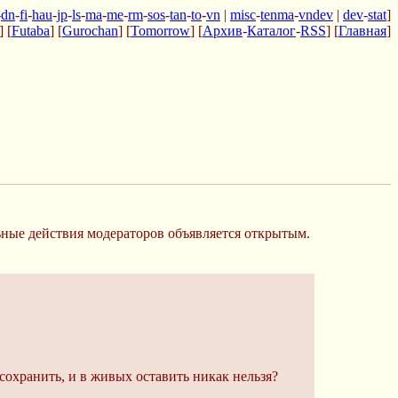
-
dn
-
fi
-
hau
-
jp
-
ls
-
ma
-
me
-
rm
-
sos
-
tan
-
to
-
vn
|
misc
-
tenma
-
vndev
|
dev
-
stat
]
] [
Futaba
] [
Gurochan
] [
Tomorrow
] [
Архив
-
Каталог
-
RSS
] [
Главная
]
льные действия модераторов объявляется открытым.
сохранить, и в живых оставить никак нельзя?