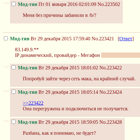
>>
Мод-тян
Пт 01 января 2016 02:01:09
No.223502
Меня без причины забанили в /b/?
Мод-тян
Вт 29 декабря 2015 17:59:40
No.223421
[
Ответ
]
83.149.9.**
IP динамический, провайдер - Мегафон
только сегодня к
>>
Мод-тян
Вт 29 декабря 2015 18:01:02
No.223422
Попробуй зайти через сеть мака, на крайний случай.
>>
Мод-тян
Вт 29 декабря 2015 18:05:14
No.223424
>>223422
Она перегружена и подключиться не получается.
>>
Мод-тян
Вт 29 декабря 2015 18:59:05
No.223428
Разбана, как я понимаю, не будет?