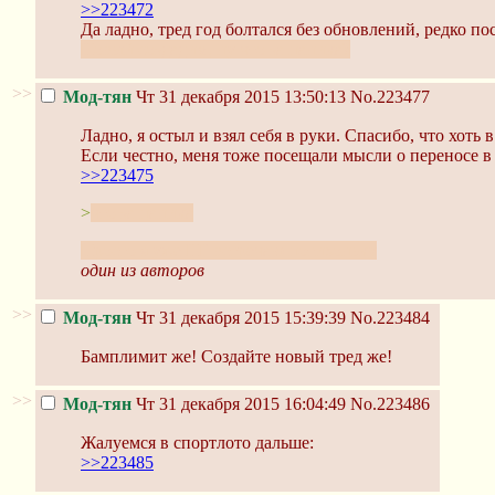
>>223472
Да ладно, тред год болтался без обновлений, редко п
Новый создадим, ну что за паника?
>>
Мод-тян
Чт 31 декабря 2015 13:50:13
No.223477
Ладно, я остыл и взял себя в руки. Спасибо, что хоть в 
Если честно, меня тоже посещали мысли о переносе в
>>223475
>
что за паника
Просто я уже НГ встречаю потихоньку
один из авторов
>>
Мод-тян
Чт 31 декабря 2015 15:39:39
No.223484
Бамплимит же! Создайте новый тред же!
>>
Мод-тян
Чт 31 декабря 2015 16:04:49
No.223486
Жалуемся в спортлото дальше:
>>223485