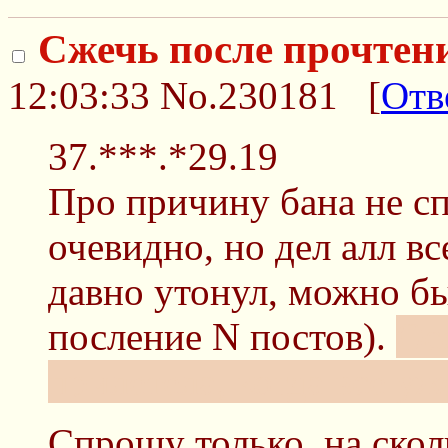
Сжечь после прочтен
12:03:33
No.230181
[
Отв
37.***.*29.19
Про причину бана не с
очевидно, но дел алл в
давно утонул, можно бы
посление N постов).
Ос
прилетела, когда все уж
Спрошу только, на скол