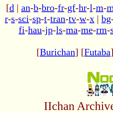
[
d
|
an
-
b
-
bro
-
fr
-
gf
-
hr
-
l
-
m
-
m
r
-
s
-
sci
-
sp
-
t
-
tran
-
tv
-
w
-
x
|
bg
fi
-
hau
-
jp
-
ls
-
ma
-
me
-
rm
-
[
Burichan
] [
Futaba
IIchan Archiv