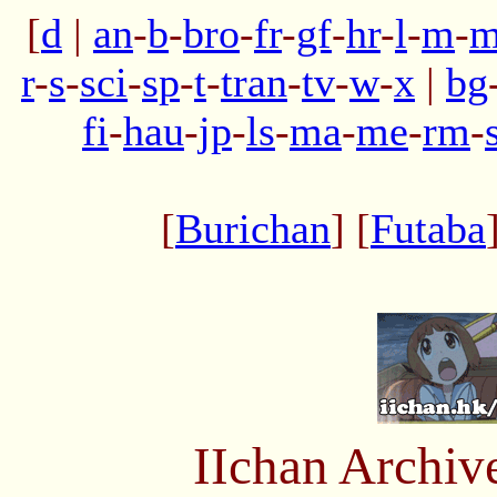
[
d
|
an
-
b
-
bro
-
fr
-
gf
-
hr
-
l
-
m
-
m
r
-
s
-
sci
-
sp
-
t
-
tran
-
tv
-
w
-
x
|
bg
fi
-
hau
-
jp
-
ls
-
ma
-
me
-
rm
-
[
Burichan
] [
Futaba
IIchan Archiv