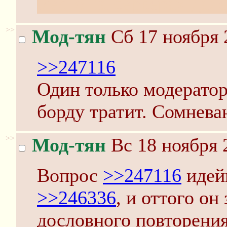
место на серверах дале
>>
Мод-тян
Сб 17 ноября 
>>247116
Один только модератор
борду тратит. Сомнева
>>
Мод-тян
Вс 18 ноября 
Вопрос
>>247116
идей
>>246336
, и оттого он
дословного повторени