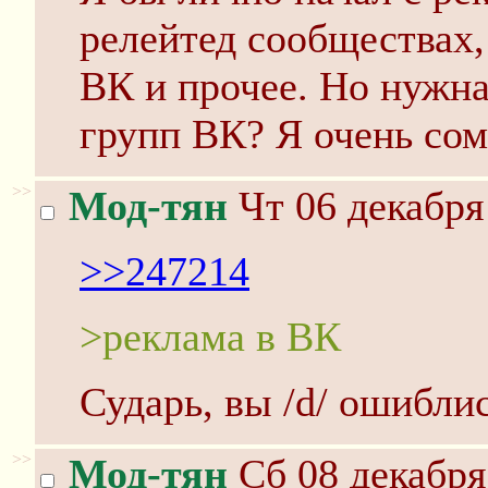
релейтед сообществах,
ВК и прочее. Но нужна
групп ВК? Я очень со
>>
Мод-тян
Чт 06 декабря
>>247214
>реклама в ВК
Сударь, вы /d/ ошиблис
>>
Мод-тян
Сб 08 декабря