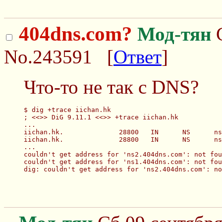
404dns.com?
Мод-тян
С
No.243591
[
Ответ
]
Что-то не так с DNS?
$ dig +trace iichan.hk
; <<>> DiG 9.11.1 <<>> +trace iichan.hk
...
iichan.hk.              28800   IN      NS      ns
iichan.hk.              28800   IN      NS      ns
...
couldn't get address for 'ns2.404dns.com': not fou
couldn't get address for 'ns1.404dns.com': not fou
dig: couldn't get address for 'ns2.404dns.com': no