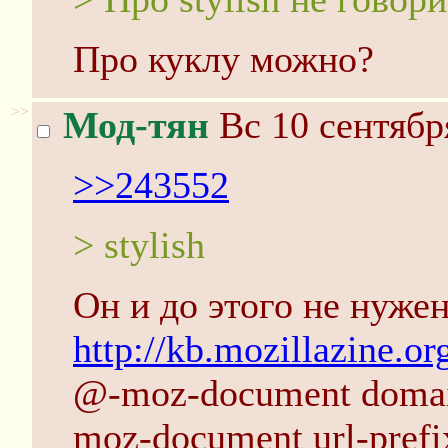
Про куклу можно?
>>
Мод-тян
Вс 10 сентябр
>>243552
> stylish
Он и до этого не нуже
http://kb.mozillazine.o
@-moz-document domain
moz-document url-prefi