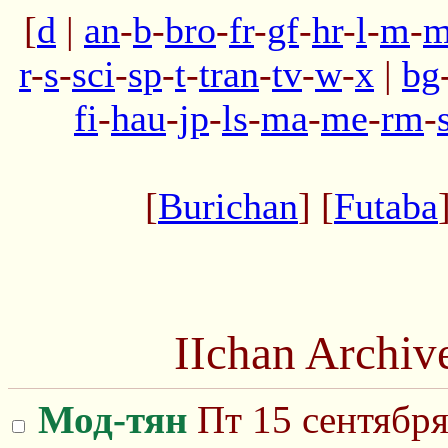
[
d
|
an
-
b
-
bro
-
fr
-
gf
-
hr
-
l
-
m
-
m
r
-
s
-
sci
-
sp
-
t
-
tran
-
tv
-
w
-
x
|
bg
fi
-
hau
-
jp
-
ls
-
ma
-
me
-
rm
-
[
Burichan
] [
Futaba
IIchan Archiv
Мод-тян
Пт 15 сентября