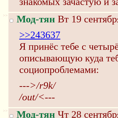
знакомых зачастую и з
>>
Мод-тян
Вт 19 сентябр
>>243637
Я принёс тебе с четыр
описывающую куда теб
социопроблемами:
--->/r9k/
/out/<---
>>
Мод-тян
Чт 28 сентябр