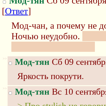
Мод-тян
Сб 09 сентября
[
Ответ
]
Мод-чан, а почему не д
Ночью неудобно.
Про st
продался и сломался.
>>
Мод-тян
Сб 09 сентябр
Яркость покрути.
>>
Мод-тян
Вс 10 сентябр
> Про stylish не говор