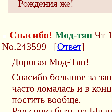
Рождения же!
Спасибо!
Мод-тян
Чт 1
No.243599
[
Ответ
]
Дорогая Мод-Тян!
Спасибо большое за зап
часто ломалась и в кон
постить вообще.
Рад снова быть на Ычан