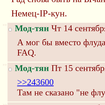
Немец-IP-кун.
>>
Мод-тян
Чт 14 сентябр
А мог бы вместо флуда 
FAQ.
>>
Мод-тян
Пт 15 сентябр
>>243600
Там не сказано "не флуд
>>