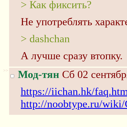
> Как фиксить?
Не употреблять характ
> dashchan
А лучше сразу втопку.
>>
Мод-тян
Сб 02 сентябр
https://iichan.hk/faq.ht
http://noobtype.ru/wik