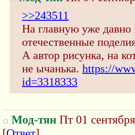
>>243511
На главную уже давно
отечественные поделия
А автор рисунка, на к
не ычанька.
https://ww
id=3318333
Мод-тян
Пт 01 сентября
[
Ответ
]