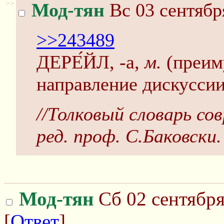
>>
Мод-тян
Вс 03 сентябр
>>243489
ДЕРЕ́ЙЛ, -а,
м.
(преиму
направление дискусси
//Толковый словарь со
ред. проф. С.Баковски.
Мод-тян
Сб 02 сентября
[
Ответ
]