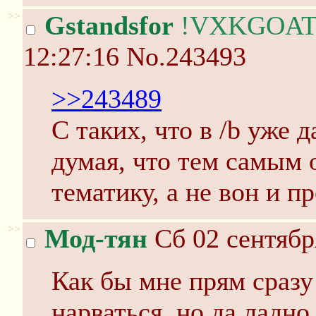
>>
Gstandsfor
!VXKGOAT
12:27:16
No.243493
>>243489
С таких, что в /b уже 
думая, что тем самым 
тематику, а не вон и п
>>
Мод-тян
Сб 02 сентябр
Как бы мне прям сразу
нарваться, но да ладн