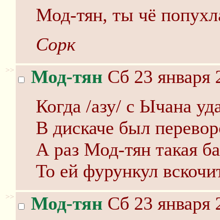
Мод-тян, ты чё попухл
Сорк
>>
Мод-тян
Сб 23 января 
Когда /азу/ с Ычана у
В дискаче был перевор
А раз Мод-тян такая ба
То ей фурункул вскочи
>>
Мод-тян
Сб 23 января 