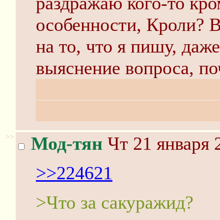
раздражаю кого-то кро
особенности, Кроли? В
на то, что я пишу, даж
выяснение вопроса, по
хотя вопрос был про 
Я что-то упустил? Что
>>
Мод-тян
Чт 21 января 
>>224621
>Что за сакуражид?