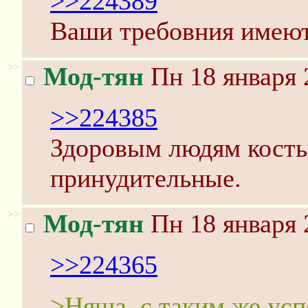
>>224389
Ваши требовния имеют 
>>
Мод-тян
Пн 18 января 
>>224385
Здоровым людям косты
принудительные.
>>
Мод-тян
Пн 18 января 
>>224365
>Няша, с таким же усп