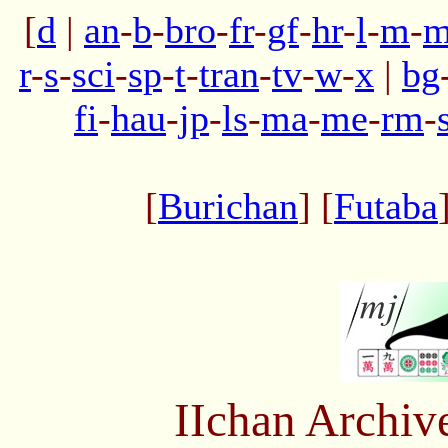
[
d
|
an
-
b
-
bro
-
fr
-
gf
-
hr
-
l
-
m
-
m
r
-
s
-
sci
-
sp
-
t
-
tran
-
tv
-
w
-
x
|
bg
fi
-
hau
-
jp
-
ls
-
ma
-
me
-
rm
-
[
Burichan
] [
Futaba
IIchan Archiv