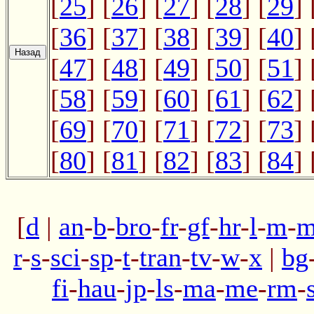
[
25
] [
26
] [
27
] [
28
] [
29
] 
[
36
] [
37
] [
38
] [
39
] [
40
] 
[
47
] [
48
] [
49
] [
50
] [
51
] 
[
58
] [
59
] [
60
] [
61
] [
62
] 
[
69
] [
70
] [
71
] [
72
] [
73
] 
[
80
] [
81
] [
82
] [
83
] [
84
] 
[
d
|
an
-
b
-
bro
-
fr
-
gf
-
hr
-
l
-
m
-
m
r
-
s
-
sci
-
sp
-
t
-
tran
-
tv
-
w
-
x
|
bg
fi
-
hau
-
jp
-
ls
-
ma
-
me
-
rm
-