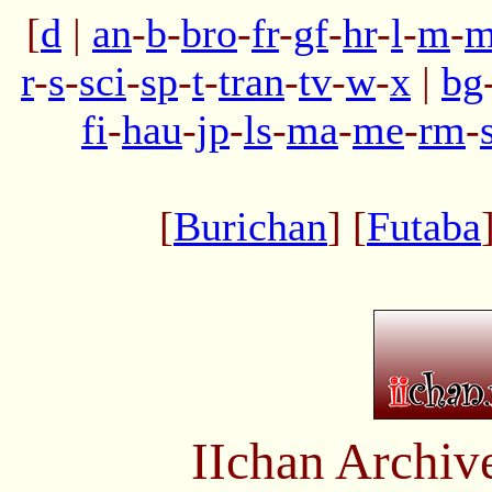
[
d
|
an
-
b
-
bro
-
fr
-
gf
-
hr
-
l
-
m
-
m
r
-
s
-
sci
-
sp
-
t
-
tran
-
tv
-
w
-
x
|
bg
fi
-
hau
-
jp
-
ls
-
ma
-
me
-
rm
-
[
Burichan
] [
Futaba
IIchan Archiv