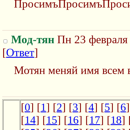
ПросимъПросимъПрос
Мод-тян
Пн 23 февраля 
[
Ответ
]
Мотян меняй имя всем в
[
0
] [
1
] [
2
] [
3
] [
4
] [
5
] [
6
]
[
14
] [
15
] [
16
] [
17
] [
18
] 