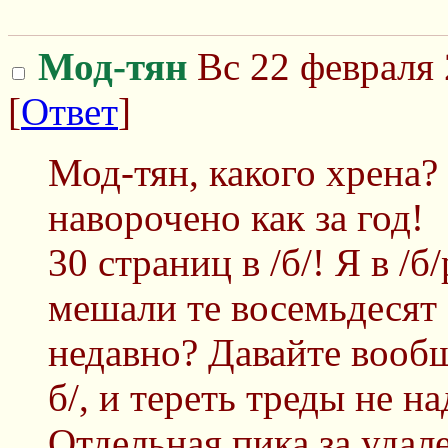
Мод-тян
Вс 22 февраля 
[
Ответ
]
Мод-тян, какого хрена? 
наворочено как за год!
30 страниц в /б/! Я в /
мешали те восемьдесят 
недавно? Давайте вообщ
б/, и тереть треды не на
Отдельная пика за удал