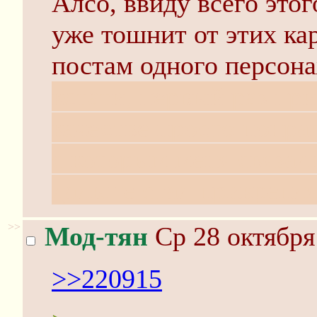
Алсо, ввиду всего это
уже тошнит от этих ка
постам одного персона
кстати, первый раз пр
качестве просто понр
с которым меня связали
дальше стал прикрепля
>>
Мод-тян
Ср 28 октября
>>220915