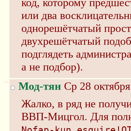
код, которому предшес
или два восклицательн
однорешётчатый просто
двухрешётчатый подобр
подглядеть администрат
а не подбор).
>>
Мод-тян
Ср 28 октября
Жалко, в ряд не получ
ВВП-Мицгол. Для полн
Nofap-kun_esquire!Q