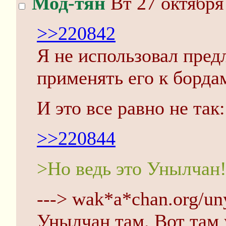
Мод-тян
Вт 27 октября
>>220842
Я не использовал пред
применять его к борда
И это все равно не так
>>220844
>Но ведь это Унылчан
---> wak*a*chan.org/un
Унылчан там. Вот там 