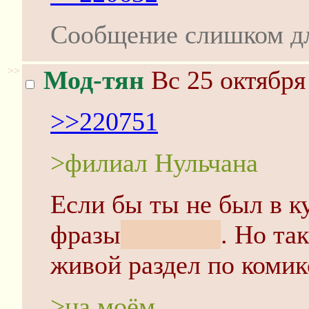
Сообщение слишком д
>>
Мод-тян
Вс 25 октября
>>220751
>филиал Нульчана
Если бы ты не был в ку
фразы
, нульчер
. Но та
живой раздел по комик
>на моём