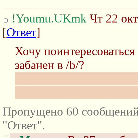
!Youmu.UKmk
Чт 22 окт
[
Ответ
]
Хочу поинтересоваться 
забанен в /b/?
Да, можете не рассказы
с известным словом, н
Пропущено 60 сообщений
"Ответ".
>>