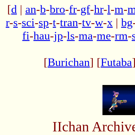
[
d
|
an
-
b
-
bro
-
fr
-
gf
-
hr
-
l
-
m
-
m
r
-
s
-
sci
-
sp
-
t
-
tran
-
tv
-
w
-
x
|
bg
fi
-
hau
-
jp
-
ls
-
ma
-
me
-
rm
-
[
Burichan
] [
Futaba
IIchan Archiv