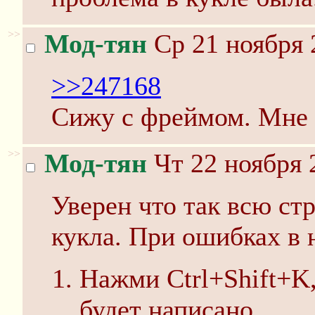
>>
Мод-тян
Ср 21 ноября 
>>247168
Сижу с фреймом. Мне у
>>
Мод-тян
Чт 22 ноября 
Уверен что так всю ст
кукла. При ошибках в н
Нажми Ctrl+Shift+K,
будет написано.