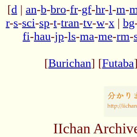
[
d
|
an
-
b
-
bro
-
fr
-
gf
-
hr
-
l
-
m
-
m
r
-
s
-
sci
-
sp
-
t
-
tran
-
tv
-
w
-
x
|
bg
fi
-
hau
-
jp
-
ls
-
ma
-
me
-
rm
-
[
Burichan
] [
Futaba
IIchan Archiv