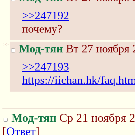
>>247192
почему?
>>
Мод-тян
Вт 27 ноября 
>>247193
https://iichan.hk/faq.ht
Мод-тян
Ср 21 ноября 2
[
Ответ
]