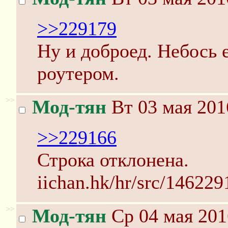
>>229179
Ну и доброед. Небос
роутером.
>>
Мод-тян
Вт 03 мая 201
>>229166
Строка отклонена.
iichan.hk/hr/src/14622
>>
Мод-тян
Ср 04 мая 201