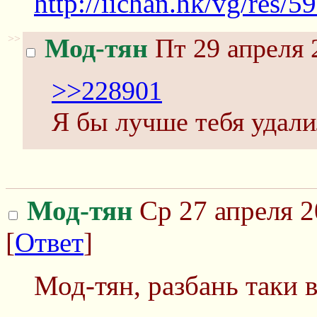
http://iichan.hk/vg/res/5
>>
Мод-тян
Пт 29 апреля 
>>228901
Я бы лучше тебя удали
Мод-тян
Ср 27 апреля 2
[
Ответ
]
Мод-тян, разбань таки в