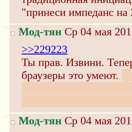
"принеси импеданс на 
>>
Мод-тян
Ср 04 мая 201
>>229223
Ты прав. Извини. Тепе
браузеры это умеют.
Т
последние продукты п
проверить не смог. Во
>>
Мод-тян
Ср 04 мая 201