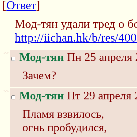
[
Ответ
]
Мод-тян удали тред о б
http://iichan.hk/b/res/4
>>
Мод-тян
Пн 25 апреля 
Зачем?
>>
Мод-тян
Пт 29 апреля 
Пламя взвилось,
огнь пробудился,