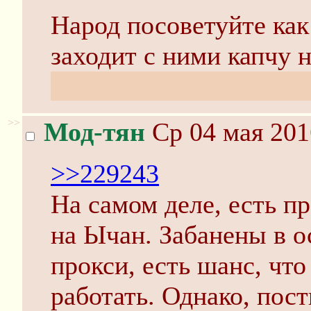
Народ посоветуйте как
заходит с ними капчу 
Мод-тян разрешит про
>>
Мод-тян
Ср 04 мая 201
>>229243
На самом деле, есть п
на Ычан. Забанены в 
прокси, есть шанс, чт
работать. Однако, пос