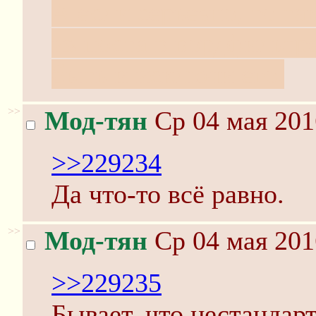
А если серьезно, то та
из поста в вордфильтр
быть и исключи его.
>>
Мод-тян
Ср 04 мая 201
>>229234
Да что-то всё равно.
>>
Мод-тян
Ср 04 мая 201
>>229235
Бывает, что нестандар