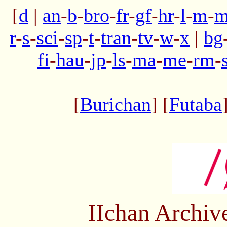
[
d
|
an
-
b
-
bro
-
fr
-
gf
-
hr
-
l
-
m
-
m
r
-
s
-
sci
-
sp
-
t
-
tran
-
tv
-
w
-
x
|
bg
fi
-
hau
-
jp
-
ls
-
ma
-
me
-
rm
-
[
Burichan
] [
Futaba
IIchan Archiv