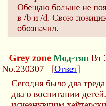
Обещаю больше не поя
в /b и /d. Свою позиц
обозначил.
Grey zone
Мод-тян
Вт 3
No.230307
[
Ответ
]
Сегодня было два треда
два о воспитании детей
исчезнувшим хейтерски