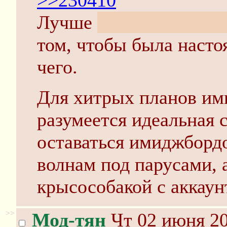
>>230410
Лучше
только сейчас г
том, чтобы была насто
чего.
Для хитрых планов им
разумеется идеальная 
оставаться имиджборд
волнам под парусами, 
крысособакой с аккаун
>>
Мод-тян
Чт 02 июня 20