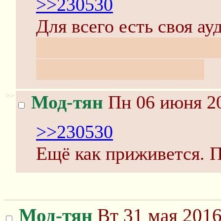
>>230530
Для всего есть своя а
сырняши, к тому же мн
так и волки сыты и...
>>
Мод-тян
Пн 06 июня 20
>>230530
Ещё как приживется. П
Мод-тян
Вт 31 мая 2016