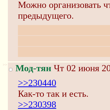
Можно организовать ч
предыдущего.
И еще обвинительный п
предыдущий признаетс
форчана, люрки, пикаб
>>
Мод-тян
Чт 02 июня 20
>>230440
Как-то так и есть.
>>230398