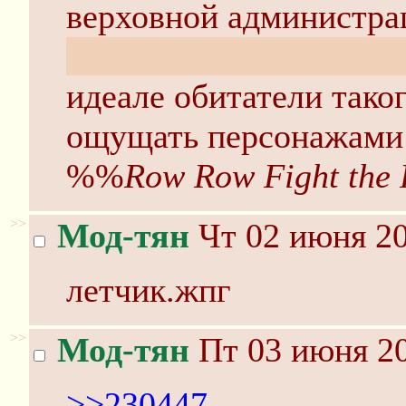
верховной администр
выпиливания целых ча
идеале обитатели тако
ощущать персонажами 
%%
Row Row Fight the
>>
Мод-тян
Чт 02 июня 20
летчик.жпг
>>
Мод-тян
Пт 03 июня 20
>>230447