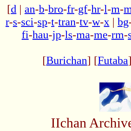
[
d
|
an
-
b
-
bro
-
fr
-
gf
-
hr
-
l
-
m
-
m
r
-
s
-
sci
-
sp
-
t
-
tran
-
tv
-
w
-
x
|
bg
fi
-
hau
-
jp
-
ls
-
ma
-
me
-
rm
-
[
Burichan
] [
Futaba
IIchan Archiv