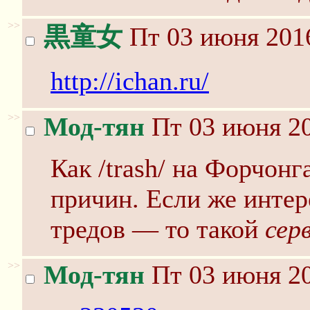
>>
黒童女
Пт 03 июня 2016
http://ichan.ru/
>>
Мод-тян
Пт 03 июня 20
Как /trash/ на Форчон
причин. Если же интер
тредов — то такой
сер
>>
Мод-тян
Пт 03 июня 20