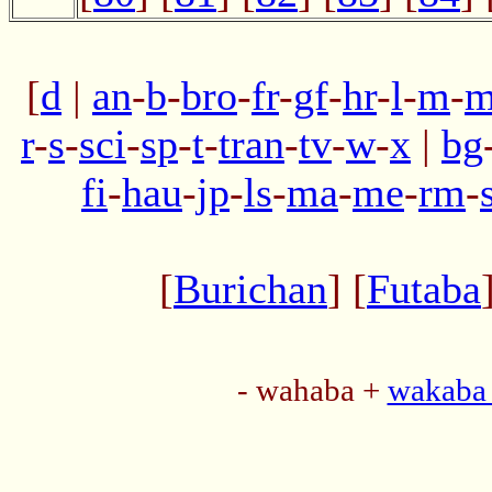
[
d
|
an
-
b
-
bro
-
fr
-
gf
-
hr
-
l
-
m
-
m
r
-
s
-
sci
-
sp
-
t
-
tran
-
tv
-
w
-
x
|
bg
fi
-
hau
-
jp
-
ls
-
ma
-
me
-
rm
-
[
Burichan
] [
Futaba
- wahaba +
wakaba 