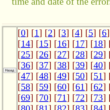
time and date of the error
[
0
] [
1
] [
2
] [
3
] [
4
] [
5
] [
6
]
[
14
] [
15
] [
16
] [
17
] [
18
] 
[
25
] [
26
] [
27
] [
28
] [
29
] 
[
36
] [
37
] [
38
] [
39
] [
40
] 
[
47
] [
48
] [
49
] [
50
] [
51
] 
[
58
] [
59
] [
60
] [
61
] [
62
] 
[
69
] [
70
] [
71
] [
72
] [
73
] 
[
80
] [
81
] [
82
] [
83
] [
84
] 