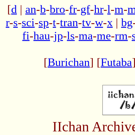
[
d
|
an
-
b
-
bro
-
fr
-
gf
-
hr
-
l
-
m
-
m
r
-
s
-
sci
-
sp
-
t
-
tran
-
tv
-
w
-
x
|
bg
fi
-
hau
-
jp
-
ls
-
ma
-
me
-
rm
-
[
Burichan
] [
Futaba
IIchan Archiv