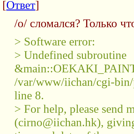
[
Ответ
]
/o/ сломался? Только чт
> Software error:
> Undefined subroutine
&main::OEKAKI_PAINT
/var/www/iichan/cgi-bin/
line 8.
> For help, please send m
(cirno@iichan.hk), giving