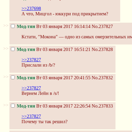
>>237698
А что, Мицгол - юккури под прикрытием?
>>
Мод-тян
Вт 03 января 2017 16:14:14
No.237827
Кстати, "Мокона" — одно из самых омерзительных имё
>>
Мод-тян
Вт 03 января 2017 16:51:21
No.237828
>>237827
Прислали из /b/?
>>
Мод-тян
Вт 03 января 2017 20:41:55
No.237832
>>237827
Вернем Лейн в /s/!
>>
Мод-тян
Вт 03 января 2017 22:26:54
No.237833
>>237827
Почему ты так решил?