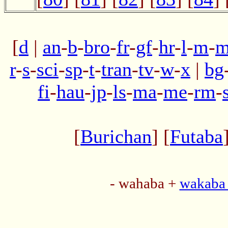
[
d
|
an
-
b
-
bro
-
fr
-
gf
-
hr
-
l
-
m
-
m
r
-
s
-
sci
-
sp
-
t
-
tran
-
tv
-
w
-
x
|
bg
fi
-
hau
-
jp
-
ls
-
ma
-
me
-
rm
-
[
Burichan
] [
Futaba
- wahaba +
wakaba 