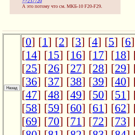
>>237720
А это потому что см. МКБ-10 F20-F29.
[
0
] [
1
] [
2
] [
3
] [
4
] [
5
] [
6
]
[
14
] [
15
] [
16
] [
17
] [
18
] 
[
25
] [
26
] [
27
] [
28
] [
29
] 
[
36
] [
37
] [
38
] [
39
] [
40
] 
[
47
] [
48
] [
49
] [
50
] [
51
] 
[
58
] [
59
] [
60
] [
61
] [
62
] 
[
69
] [
70
] [
71
] [
72
] [
73
] 
[
80
] [
81
] [
82
] [
83
] [
84
] 