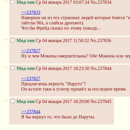
>>
Мод-тян
Ср 04 января 2017 03:07:34
No.237834
>>237833
Наверное он из тех странных людей которые боятся "
тайтлы 90х, а слайсы дропают).
Что бы Фрейд сказал по этому поводу...
>>
Мод-тян
Ср 04 января 2017 11:50:32
No.237836
>>237827
Ну и чем Моконы омерзительны? Обе Моконы или чер
>>
Мод-тян
Ср 04 января 2017 18:23:50
No.237844
>>237827
Предлагаешь вернуть "Наруто"?
Он кстати таки к успеху пришёл за последнее время.
>>
Мод-тян
Ср 04 января 2017 18:29:00
No.237845
>>237844
Я бы вернул то, что было до Наруты.