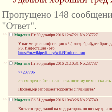
Пропущено 148 сообщени
"Ответ".
>>
Мод-тян
Пт 30 декабря 2016 12:47:21
No.237727
У нас мицголоинфестация в /а/, когда брибудет бригад
PS. Инфестация - это
https://ru.wikipedia.org/wiki/Инфестация
>>
Мод-тян
Пт 30 декабря 2016 21:10:31
No.237737
>>237706
> я смотрел тайтл с планшета, поэтому не мог скачать
Провайдер запрещает торренты с планшета?
>>
Мод-тян
Сб 31 декабря 2016 10:43:26
No.237740
Хоть это тред жалоб на модераторов, но возьму да и 