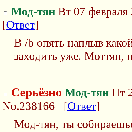
Мод-тян
Вт 07 февраля 
[
Ответ
]
В /b опять наплыв како
заходить уже. Моттян, 
Серьёзно
Мод-тян
Пт 2
No.238166
[
Ответ
]
Мод-тян, ты собираешь