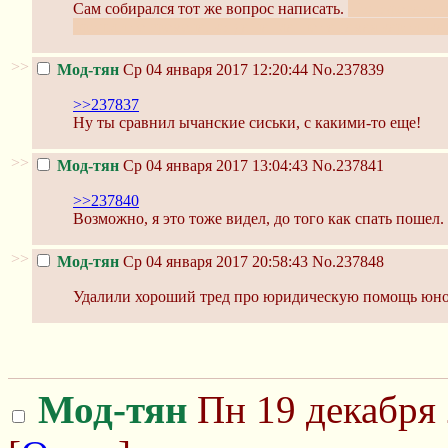
Сам собирался тот же вопрос написать.
Подозреваю, ч
прошли те времена, когда на глагне та самая картинка
>>
Мод-тян
Ср 04 января 2017 12:20:44
No.237839
>>237837
Ну ты сравнил ычанские сиськи, с какими-то еще!
>>
Мод-тян
Ср 04 января 2017 13:04:43
No.237841
>>237840
Возможно, я это тоже видел, до того как спать пошел.
>>
Мод-тян
Ср 04 января 2017 20:58:43
No.237848
Удалили хороший тред про юридическую помощь юно
Мод-тян
Пн 19 декабря 