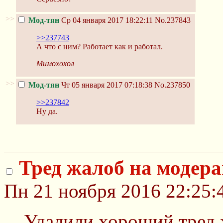
>>
Мод-тян
Ср 04 января 2017 18:22:11
No.237843
>>237743
А что с ним? Работает как и работал.
Мимохохол
>>
Мод-тян
Чт 05 января 2017 07:18:38
No.237850
>>237842
Ну да.
Тред жалоб на модер
Пн 21 ноября 2016 22:25:
Удалили хороший тред 