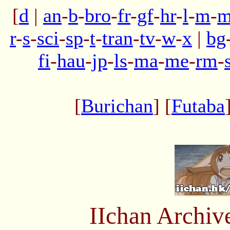
[
d
|
an
-
b
-
bro
-
fr
-
gf
-
hr
-
l
-
m
-
m
r
-
s
-
sci
-
sp
-
t
-
tran
-
tv
-
w
-
x
|
bg
fi
-
hau
-
jp
-
ls
-
ma
-
me
-
rm
-
[
Burichan
] [
Futaba
IIchan Archiv