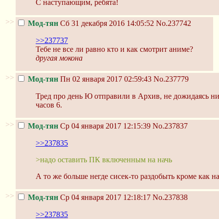
С наступающим, ребята!
>>
Мод-тян
Сб 31 декабря 2016 14:05:52
No.237742
>>237737
Тебе не все ли равно кто и как смотрит аниме?
другая мокона
>>
Мод-тян
Пн 02 января 2017 02:59:43
No.237779
Тред про день Ю отправили в Архив, не дожидаясь ни
часов 6.
>>
Мод-тян
Ср 04 января 2017 12:15:39
No.237837
>>237835
>надо оставить ПК включенным на начь
А то же больше негде сисек-то раздобыть кроме как н
>>
Мод-тян
Ср 04 января 2017 12:18:17
No.237838
>>237835