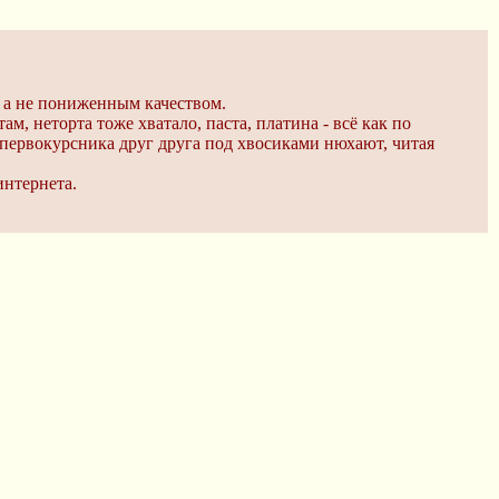
, а не пониженным качеством.
м, неторта тоже хватало, паста, платина - всё как по
 первокурсника друг друга под хвосиками нюхают, читая
интернета.