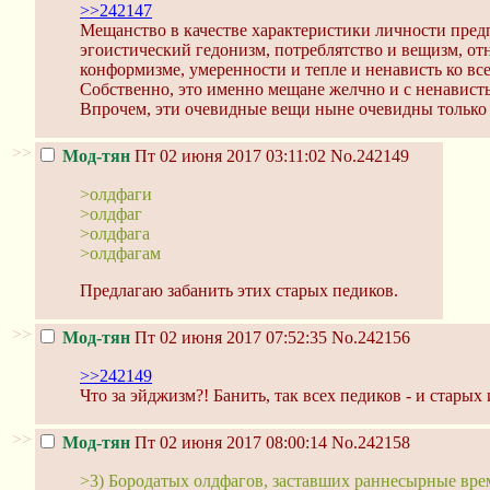
>>242147
Мещанство в качестве характеристики личности предп
эгоистический гедонизм, потреблятство и вещизм, отн
конформизме, умеренности и тепле и ненависть ко вс
Собственно, это именно мещане желчно и с ненавист
Впрочем, эти очевидные вещи ныне очевидны только
>>
Мод-тян
Пт 02 июня 2017 03:11:02
No.242149
>олдфаги
>олдфаг
>олдфага
>олдфагам
Предлагаю забанить этих старых педиков.
>>
Мод-тян
Пт 02 июня 2017 07:52:35
No.242156
>>242149
Что за эйджизм?! Банить, так всех педиков - и старых
>>
Мод-тян
Пт 02 июня 2017 08:00:14
No.242158
>3) Бородатых олдфагов, заставших раннесырные вре