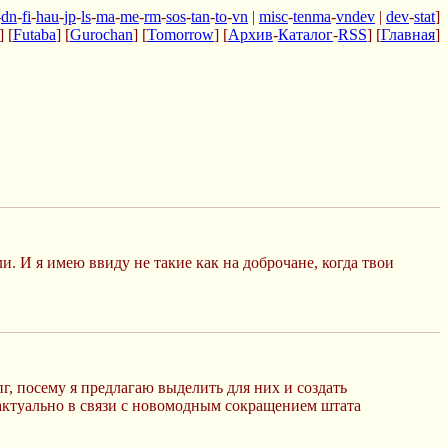
-
dn
-
fi
-
hau
-
jp
-
ls
-
ma
-
me
-
rm
-
sos
-
tan
-
to
-
vn
|
misc
-
tenma
-
vndev
|
dev
-
stat
]
] [
Futaba
] [
Gurochan
] [
Tomorrow
] [
Архив
-
Каталог
-
RSS
] [
Главная
]
и. И я имею ввиду не такие как на доброчане, когда твои
пг, посему я предлагаю выделить для них и создать
о актуально в связи с новомодным сокращением штата