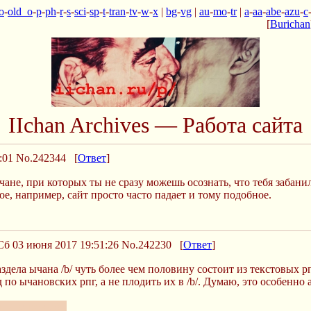
o
-
old_o
-
p
-
ph
-
r
-
s
-
sci
-
sp
-
t
-
tran
-
tv
-
w
-
x
|
bg
-
vg
|
au
-
mo
-
tr
|
a
-
aa
-
abe
-
azu
-
c
[
Burichan
IIchan Archives — Работа сайта
:01
No.242344
[
Ответ
]
не, при которых ты не сразу можешь осознать, что тебя забанил
е, например, сайт просто часто падает и тому подобное.
б 03 июня 2017 19:51:26
No.242230
[
Ответ
]
аздела ычана /b/ чуть более чем половину состоит из текстовых р
д по ычановских рпг, а не плодить их в /b/. Думаю, это особенн
г 4генсокьо?"