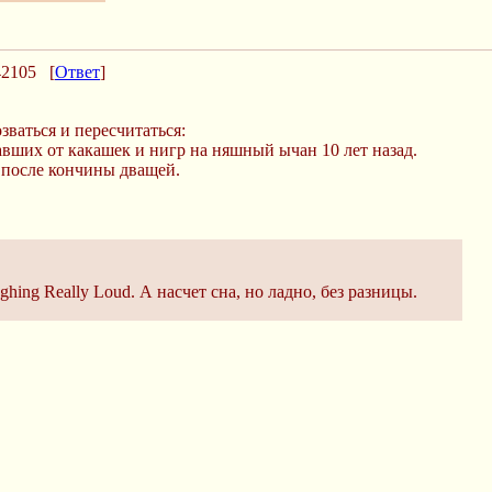
42105
[
Ответ
]
ваться и пересчитаться:
авших от какашек и нигр на няшный ычан 10 лет назад.
 после кончины дващей.
hing Really Loud. А насчет сна, но ладно, без разницы.