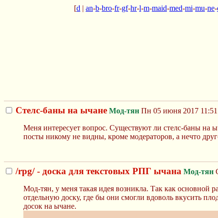
[
d
|
an
-
b
-
bro
-
fr
-
gf
-
hr
-
l
-
m
-
maid
-
med
-
mi
-
mu
-
ne
-
Стелс-баны на ычане
Мод-тян
Пн 05 июня 2017 11:51
Меня интересует вопрос. Существуют ли стелс-баны на ыча
посты никому не видны, кроме модераторов, а нечто друго
/rpg/ - доска для текстовых РПГ ычана
Мод-тян
С
Мод-тян, у меня такая идея возникла. Так как основной р
отдельную доску, где бы они смогли вдоволь вкусить пло
досок на ычане.
ИНБ4: "А как же отдельная имиджборда для текстовых рп