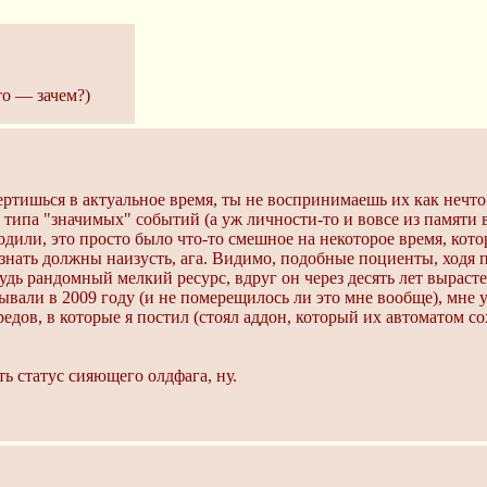
то — зачем?)
вертишься в актуальное время, ты не воспринимаешь их как нечт
 типа "значимых" событий (а уж личности-то и вовсе из памяти вы
дили, это просто было что-то смешное на некоторое время, кото
 знать должны наизусть, ага. Видимо, подобные поциенты, ходя
будь рандомный мелкий ресурс, вдруг он через десять лет выраст
рывали в 2009 году (и не померещилось ли это мне вообще), мне 
едов, в которые я постил (стоял аддон, который их автоматом со
ь статус сияющего олдфага, ну.