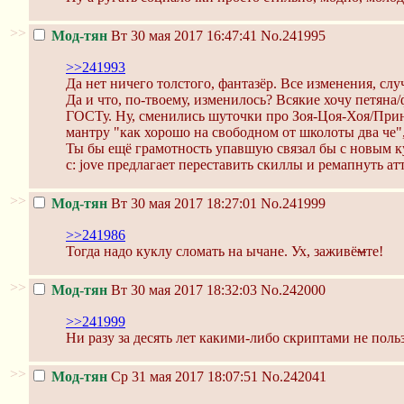
>>
Мод-тян
Вт 30 мая 2017 16:47:41
No.241995
>>241993
Да нет ничего толстого, фантазёр. Все изменения, с
Да и что, по-твоему, изменилось? Всякие хочу петяна/
ГОСТу. Ну, сменились шуточки про Зоя-Цоя-Хоя/Принц
мантру "как хорошо на свободном от школоты два че", 
Ты бы ещё грамотность упавшую связал бы с новым к
c: jove предлагает переставить скиллы и ремапнуть ат
>>
Мод-тян
Вт 30 мая 2017 18:27:01
No.241999
>>241986
Тогда надо куклу сломать на ычане. Ух, заживё
м
те!
>>
Мод-тян
Вт 30 мая 2017 18:32:03
No.242000
>>241999
Ни разу за десять лет какими-либо скриптами не поль
>>
Мод-тян
Ср 31 мая 2017 18:07:51
No.242041