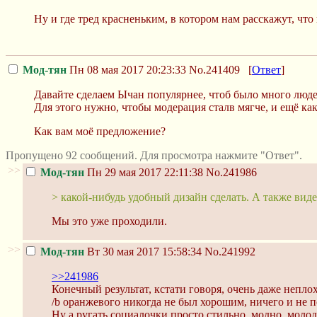
Ну и где тред красненьким, в котором нам расскажут, чт
Мод-тян
Пн 08 мая 2017 20:23:33
No.241409
[
Ответ
]
Давайте сделаем Ычан популярнее, чтоб было много люде
Для этого нужно, чтобы модерация сталв мягче, и ещё ка
Как вам моё предложение?
Пропущено 92 сообщений. Для просмотра нажмите "Ответ".
>>
Мод-тян
Пн 29 мая 2017 22:11:38
No.241986
> какой-нибудь удобный дизайн сделать. А также вид
Мы это уже проходили.
>>
Мод-тян
Вт 30 мая 2017 15:58:34
No.241992
>>241986
Конечный результат, кстати говоря, очень даже неплох
/b оранжевого никогда не был хорошим, ничего и не п
Ну а ругать социалочки просто стильно, модно, моло