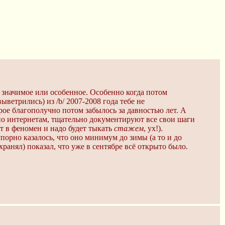
о значимое или особенное. Особенно когда потом
ветрились) из /b/ 2007-2008 года тебе не
рое благополучно потом забылось за давностью лет. А
 по интернетам, тщательно документируют все свои шаги
ет в феномен и надо будет тыкать
стажем
, ух!).
упорно казалось, что оно минимум до зимы (а то и до
хранял) показал, что уже в сентябре всё открыто было.