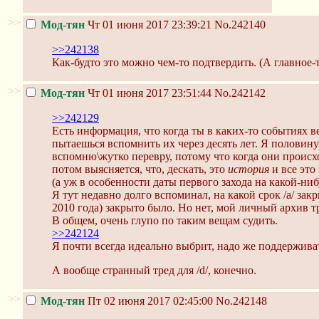
>>
Мод-тян
Чт 01 июня 2017 23:39:21
No.242140
>>242138
Как-будто это можно чем-то подтвердить. (А главное-
>>
Мод-тян
Чт 01 июня 2017 23:51:44
No.242142
>>242129
Есть информация, что когда ты в каких-то событиях 
пытаешься вспомнить их через десять лет. Я половину
вспомню\жутко перевру, потому что когда они происхо
потом выясняется, что, дескать, это
история
и все это
(а уж в особенности даты первого захода на какой-ни
Я тут недавно долго вспоминал, на какой срок /a/ зак
2010 года) закрыто было. Но нет, мой личный архив тр
В общем, очень глупо по таким вещам судить.
>>242124
Я почти всегда идеально выбрит, надо же поддерживат
А вообще странный тред для /d/, конечно.
>>
Мод-тян
Пт 02 июня 2017 02:45:00
No.242148