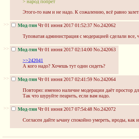
> народ попрет
Этого-то нам и не надо. К сожалению, всё равно зале
>>
Мод-тян
Чт 01 июня 2017 01:52:37
No.242062
Туповатая администрация с модерацией сделали все, ч
>>
Мод-тян
Чт 01 июня 2017 02:14:00
No.242063
>>242041
А кого надо? Хочешь тут один сидеть?
>>
Мод-тян
Чт 01 июня 2017 02:41:59
No.242064
Повторю: именно наличие модерации даёт простор для 
Так что шуруйте пеарить, если вам надо.
>>
Мод-тян
Чт 01 июня 2017 07:54:48
No.242072
Согласен дайте ычану спокойно умереть, ироды, как и 