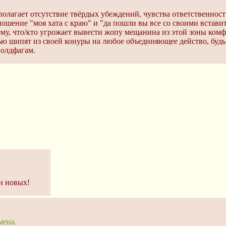
олагает отсутствие твёрдых убеждений, чувства ответственност
ошение "моя хата с краю" и "да пошли вы все со своими вставит
ему, что/кто угрожает вывести жопу мещанина из этой зоны комф
ью шипят из своей конуры на любое объединяющее действо, будь
 олдфагам.
 и новых!
мена.