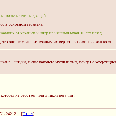
уты после кончины дващей
ибо в основном забанены.
ежавших от какашек и нигр на няшный ычан 10 лет назад
, что они не считают нужным их вертеть вспоминая сколько они и
 ычане 3 штуки, и ещё какой-то мутный тип, пойдёт с коэффицие
которая не работает, или я такой везучий?
No.242121
[
Ответ
]