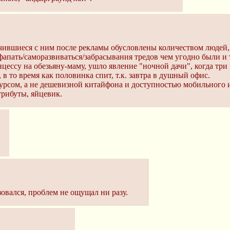
лучившиеся с ним после рекламы обусловлены количеством людей
фапать/саморазвиваться/забрасывания тредов чем угодно были и та
ессу на обезьяну-маму, ушло явление "ночной дачи", когда три
в то время как половинка спит, т.к. завтра в душный офис.
урсом, а не дешевизной китайфона и доступностью мобильного 
трибуты, яйцевик.
зовался, проблем не ощущал ни разу.