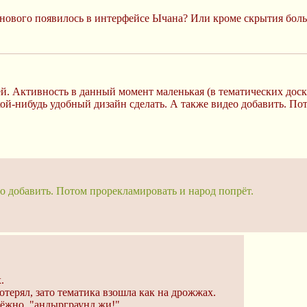
о нового появилось в интерфейсе Ычана? Или кроме скрытия боль
й. Активность в данный момент маленькая (в тематических доска
кой-нибудь удобный дизайн сделать. А также видео добавить. По
ео добавить. Потом прорекламировать и народ попрёт.
.
отерял, зато тематика взошла как на дрожжах.
дёжно, "андырграунд жи!".