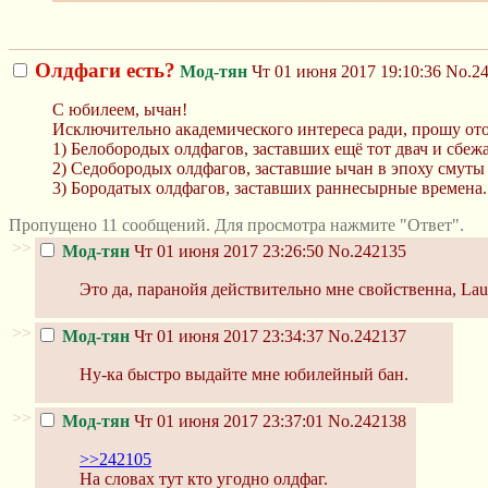
Олдфаги есть?
Мод-тян
Чт 01 июня 2017 19:10:36
No.2
С юбилеем, ычан!
Исключительно академического интереса ради, прошу отоз
1) Белобородых олдфагов, заставших ещё тот двач и сбеж
2) Седобородых олдфагов, заставшие ычан в эпоху смуты
3) Бородатых олдфагов, заставших раннесырные времена.
Пропущено 11 сообщений. Для просмотра нажмите "Ответ".
>>
Мод-тян
Чт 01 июня 2017 23:26:50
No.242135
Это да, паранойя действительно мне свойственна, Laug
>>
Мод-тян
Чт 01 июня 2017 23:34:37
No.242137
Ну-ка быстро выдайте мне юбилейный бан.
>>
Мод-тян
Чт 01 июня 2017 23:37:01
No.242138
>>242105
На словах тут кто угодно олдфаг.