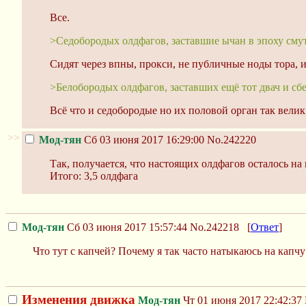
Все.
>Седобородых олдфагов, заставшие ычан в эпоху см
Сидят через впны, прокси, не публичные ноды тора, 
>Белобородых олдфагов, заставших ещё тот двач и сб
Всё что и седобородые но их половой орган так велик
>>
Мод-тян
Сб 03 июня 2017 16:29:00
No.242220
Так, получается, что настоящих олдфагов осталось на
Итого: 3,5 олдфага
Мод-тян
Сб 03 июня 2017 15:57:44
No.242218
[
Ответ
]
Что тут с капчей? Почему я так часто натыкаюсь на капчу 
Изменения движка
Мод-тян
Чт 01 июня 2017 22:42:37