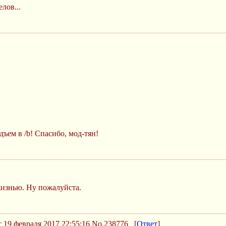
лов...
ъем в /b! Спасибо, мод-тян!
 жизнью. Ну пожалуйста.
 19 февраля 2017 22:55:16
No.238776
[
Ответ
]