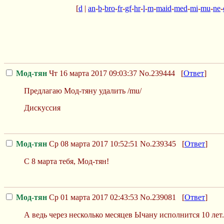
[
d
|
an
-
b
-
bro
-
fr
-
gf
-
hr
-
l
-
m
-
maid
-
med
-
mi
-
mu
-
ne
-
Мод-тян
Чт 16 марта 2017 09:03:37
No.239444
[
Ответ
]
Предлагаю Мод-тяну удалить /mu/
Дискуссия
Мод-тян
Ср 08 марта 2017 10:52:51
No.239345
[
Ответ
]
С 8 марта тебя, Мод-тян!
Мод-тян
Ср 01 марта 2017 02:43:53
No.239081
[
Ответ
]
А ведь через несколько месяцев Ычану исполнится 10 лет.