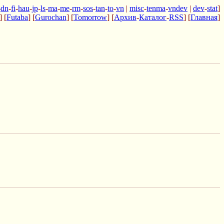
-
dn
-
fi
-
hau
-
jp
-
ls
-
ma
-
me
-
rm
-
sos
-
tan
-
to
-
vn
|
misc
-
tenma
-
vndev
|
dev
-
stat
]
] [
Futaba
] [
Gurochan
] [
Tomorrow
] [
Архив
-
Каталог
-
RSS
] [
Главная
]