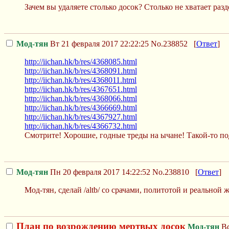
Зачем вы удаляете столько досок? Столько не хватает разде
Мод-тян
Вт 21 февраля 2017 22:22:25
No.238852
[
Ответ
]
http://iichan.hk/b/res/4368085.html
http://iichan.hk/b/res/4368091.html
http://iichan.hk/b/res/4368011.html
http://iichan.hk/b/res/4367651.html
http://iichan.hk/b/res/4368066.html
http://iichan.hk/b/res/4366669.html
http://iichan.hk/b/res/4367927.html
http://iichan.hk/b/res/4366732.html
Смотрите! Хорошие, годные треды на ычане! Такой-то под
Мод-тян
Пн 20 февраля 2017 14:22:52
No.238810
[
Ответ
]
Мод-тян, сделай /altb/ со срачами, политотой и реальной
План по возрождению мертвых досок
Мод-тян
Вс