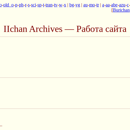
o
-
old_o
-
p
-
ph
-
r
-
s
-
sci
-
sp
-
t
-
tran
-
tv
-
w
-
x
|
bg
-
vg
|
au
-
mo
-
tr
|
a
-
aa
-
abe
-
azu
-
c
[
Burichan
IIchan Archives — Работа сайта
..