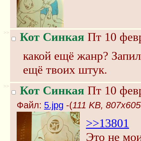
>>
Кот Синкая
Пт 10 февр
какой ещё жанр? Запил
ещё твоих штук.
>>
Кот Синкая
Пт 10 февр
Файл:
5.jpg
-(
111 KB, 807x605,
>>13801
Это не мо