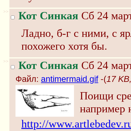
>>
Кот Синкая
Сб 24 март
Ладно, б-г с ними, с 
похожего хотя бы.
>>
Кот Синкая
Сб 24 март
Файл:
antimermaid.gif
-(
17 KB,
Поищи сре
например 
http://www.artlebedev.ru