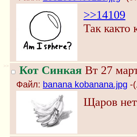
>>14109
Так както 
>>
Кот Синкая
Вт 27 март
Файл:
banana kobanana.jpg
-(
Щаров нет