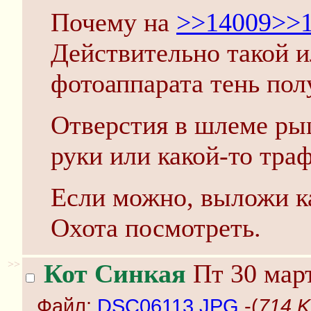
Почему на
>>14009
>>
Действительно такой и
фотоаппарата тень пол
Отверстия в шлеме ры
руки или какой-то тра
Если можно, выложи ка
Охота посмотреть.
>>
Кот Синкая
Пт 30 март
Файл:
DSC06113.JPG
-(
714 