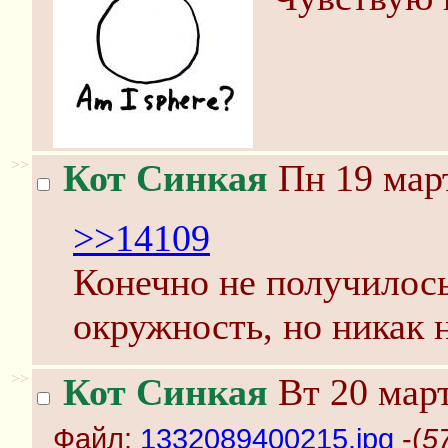
>>
Кот Синкая
Пн 19 март
>>14109
Конечно не получилось
окружность, но никак 
>>
Кот Синкая
Вт 20 март
Файл:
1332089400215.jpg
-(
5