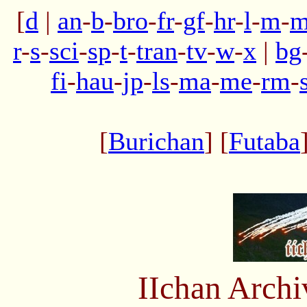
[
d
|
an
-
b
-
bro
-
fr
-
gf
-
hr
-
l
-
m
-
m
r
-
s
-
sci
-
sp
-
t
-
tran
-
tv
-
w
-
x
|
bg
fi
-
hau
-
jp
-
ls
-
ma
-
me
-
rm
-
[
Burichan
] [
Futaba
IIchan Arch