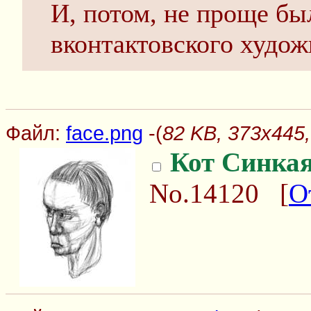
И, потом, не проще бы
вконтактовского худож
Файл:
face.png
-(
82 KB, 373x445,
Кот Синка
No.14120
[
О