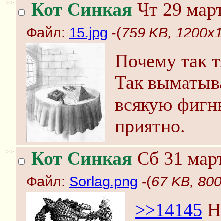
>>
Кот Синкая
Чт 29 март
Файл:
15.jpg
-(
759 KB, 1200x1
Почему так т
Так выматыва
всякую фигню
приятно.
>>
Кот Синкая
Сб 31 март
Файл:
Sorlag.png
-(
67 KB, 800
>>14145
На