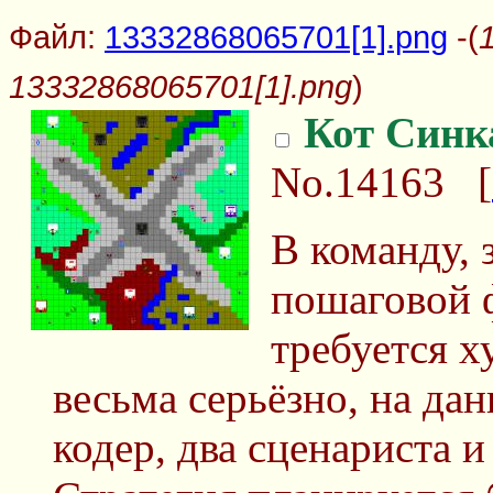
Файл:
13332868065701[1].png
-(
13332868065701[1].png
)
Кот Синк
No.14163
[
В команду,
пошаговой 
требуется 
весьма серьёзно, на да
кодер, два сценариста и