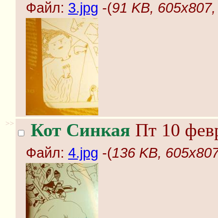
Файл:
3.jpg
-(
91 KB, 605x807, 
>>
Кот Синкая
Пт 10 февр
Файл:
4.jpg
-(
136 KB, 605x807,