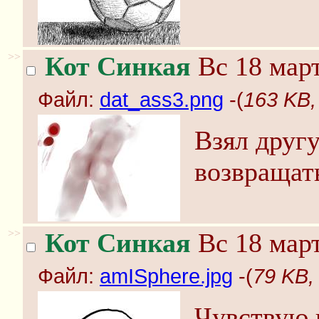
>>
Кот Синкая
Вс 18 март
Файл:
dat_ass3.png
-(
163 KB,
Взял другу
возвращат
>>
Кот Синкая
Вс 18 март
Файл:
amISphere.jpg
-(
79 KB,
Чувствую 