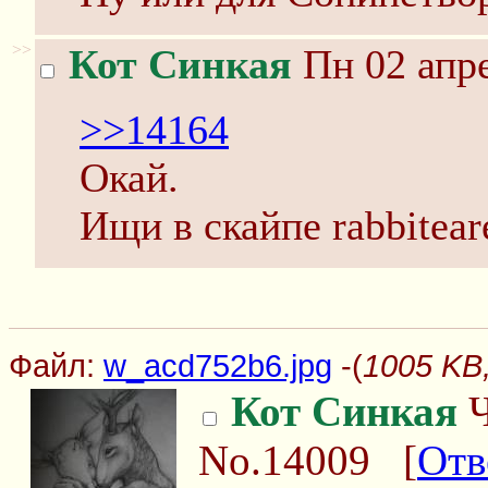
>>
Кот Синкая
Пн 02 апре
>>14164
Окай.
Ищи в скайпе rabbitear
Файл:
w_acd752b6.jpg
-(
1005 KB
Кот Синкая
Ч
No.14009
[
Отв