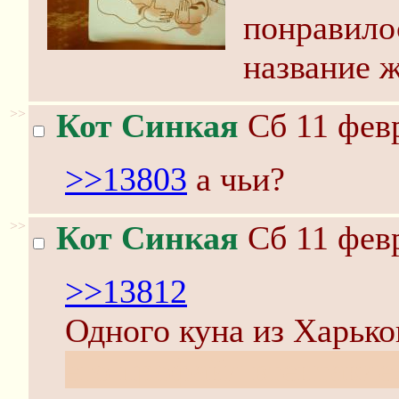
понравилос
название ж
>>
Кот Синкая
Сб 11 февр
>>13803
а чьи?
>>
Кот Синкая
Сб 11 февр
>>13812
Одного куна из Харько
его профайл втентакле