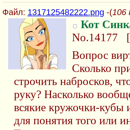
Файл:
1317125482222.png
-(
106 
Кот Синк
No.14177
Вопрос вир
Сколько пр
строчить набросков, чт
руку? Насколько вообщ
всякие кружочки-кубы и
для понятия того или и