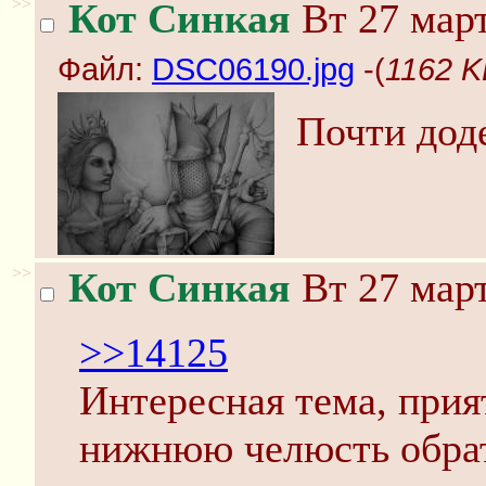
>>
Кот Синкая
Вт 27 март
Файл:
DSC06190.jpg
-(
1162 K
Почти дод
>>
Кот Синкая
Вт 27 март
>>14125
Интересная тема, прия
нижнюю челюсть обрат