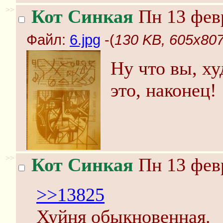
>>
Кот Синкая
Пн 13 февр
Файл:
6.jpg
-(
130 KB, 605x807,
Ну что вы, х
это, наконец!
>>
Кот Синкая
Пн 13 февр
>>13825
Хуйня обыкновенная.