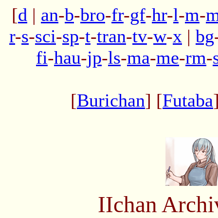
[
d
|
an
-
b
-
bro
-
fr
-
gf
-
hr
-
l
-
m
-
m
r
-
s
-
sci
-
sp
-
t
-
tran
-
tv
-
w
-
x
|
bg
fi
-
hau
-
jp
-
ls
-
ma
-
me
-
rm
-
[
Burichan
] [
Futaba
IIchan Arch