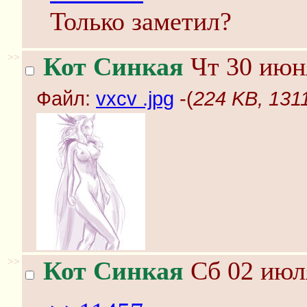
Только заметил?
>>
Кот Синкая
Чт 30 июня
Файл:
vxcv .jpg
-(
224 KB, 1311
>>
Кот Синкая
Сб 02 июля