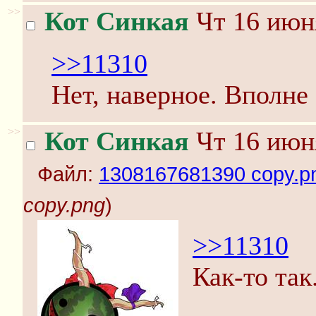
>>
Кот Синкая
Чт 16 июня
>>11310
Нет, наверное. Вполне
>>
Кот Синкая
Чт 16 июня
Файл:
1308167681390 copy.p
copy.png
)
>>11310
Как-то так