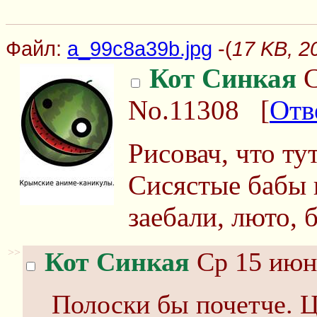
Файл:
a_99c8a39b.jpg
-(
17 KB, 2
Кот Синкая
С
No.11308
[
Отв
Рисовач, что т
Сисястые бабы 
заебали, люто, 
>>
Кот Синкая
Ср 15 июня
Полоски бы почетче. Цв