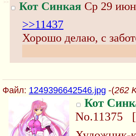
>>
Кот Синкая
Ср 29 июня
>>11437
Хорошо делаю, с забо
пруф. Но это опасно - 
Файл:
1249396642546.jpg
-(
262 
Кот Синк
No.11375
[
Художник-ку