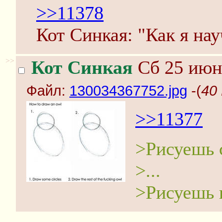
>>11378
Кот Синкая: "Как я нау
>>
Кот Синкая
Сб 25 июня
Файл:
130034367752.jpg
-(
40
>>11377
>Рисуешь 
>...
>Рисуешь 