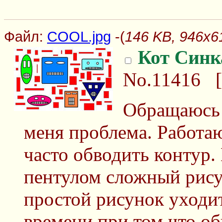
Файл:
COOL.jpg
-(
146 KB, 946x6
Кот Синк
No.11416
[
Обращаюсь 
меня проблема. Работа
часто обводить контур. 
пентулом сложный рису
простой рисунок уходи
времени при том что об