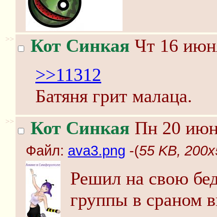
>>
Кот Синкая
Чт 16 июня
>>11312
Батяня грит малаца.
>>
Кот Синкая
Пн 20 июня
Файл:
ava3.png
-(
55 KB, 200x
Решил на свою бед
группы в сраном в