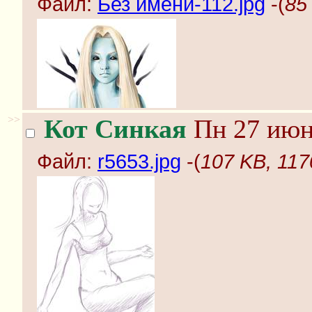
Файл:
Без имени-112.jpg
-(
85
>>
Кот Синкая
Пн 27 июня
Файл:
r5653.jpg
-(
107 KB, 117