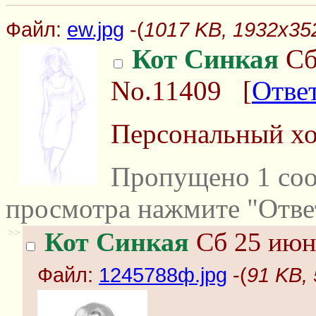
Файл:
ew.jpg
-(
1017 KB, 1932x352
Кот Синкая
Сб
No.11409
[
Отве
Персональный хо
Пропущено 1 соо
просмотра нажмите "Отве
>>
Кот Синкая
Сб 25 июня
Файл:
1245788ф.jpg
-(
91 KB,