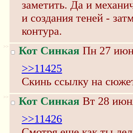
заметить. Да и механи
и создания теней - за
контура.
>>
Кот Синкая
Пн 27 июня
>>11425
Скинь ссылку на сюжет
>>
Кот Синкая
Вт 28 июня
>>11426
Смотря еще как ты дел