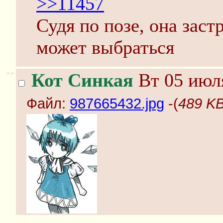
>>11457
Судя по позе, она заст
может выбраться
>>
Кот Синкая
Вт 05 июля
Файл:
987665432.jpg
-(
489 KB