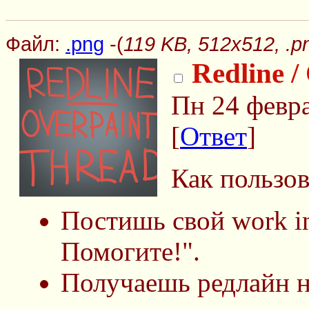
Файл:
.png
-(
119 KB, 512x512, .p
Redline /
Пн 24 февра
[
Ответ
]
Как пользов
Постишь свой work in
Помогите!".
Получаешь редлайн н