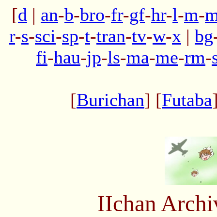
[
d
|
an
-
b
-
bro
-
fr
-
gf
-
hr
-
l
-
m
-
m
r
-
s
-
sci
-
sp
-
t
-
tran
-
tv
-
w
-
x
|
bg
fi
-
hau
-
jp
-
ls
-
ma
-
me
-
rm
-
[
Burichan
] [
Futaba
IIchan Arch