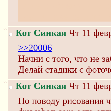
такие проблемы, что п
плеч (я даже не знаю, к
>>
Кот Синкая
Чт 11 февр
>>20006
Начни с того, что не з
Делай стадики с фоточе
>>
Кот Синкая
Чт 11 февр
По поводу рисования ч