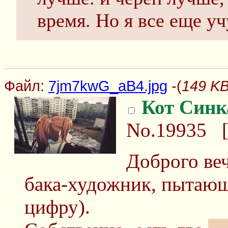
время. Но я все еще уч
Файл:
7jm7kwG_aB4.jpg
-(
149 KB
Кот Синк
No.19935
Доброго ве
бака-художник, пытающ
цифру).