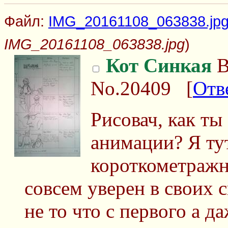
Файл:
IMG_20161108_063838.jp
IMG_20161108_063838.jpg
)
Кот Синкая
В
No.20409
[
Отв
Рисовач, как т
анимации? Я ту
короткометражн
совсем уверен в своих 
не то что с первого а да