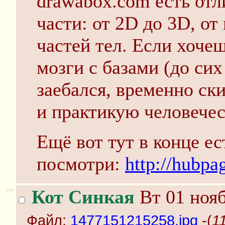
drawabox.com есть от
части: от 2D до 3D, о
частей тел. Если хочеш
мозги с базами (до сих
заебался, временно ск
и практикую человече
Ещё вот тут в конце ес
посмотри:
http://hubpa
>>
Кот Синкая
Вт 01 нояб
Файл:
1477151215258.jpg
-(
1