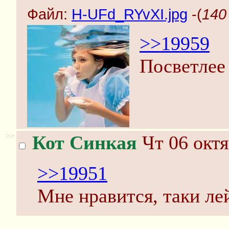
Файл:
H-UFd_RYvXI.jpg
-(
140
>>19959
Посветлее 
>>
Кот Синкая
Чт 06 октя
>>19951
Мне нравится, таки ле