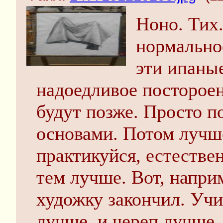
Ноно. Тих
нормально
эти ипаны
надоедливое постороен
будут позже. Просто п
основами. Потом лучше
практикуйся, естествен
тем лучше. Вот, напри
художку закончил. Учил
лучше. и череп лучше,