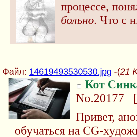
процессе, поня
больно
. Что с 
Файл:
14619493530530.jpg
-(
21 
Кот Синк
No.20177
Привет, ано
обучаться на CG-художн