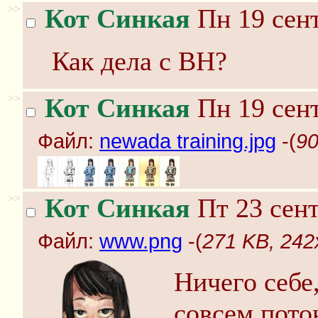
>>
Кот Синкая
Пн 19 сент
Как дела с ВН?
>>
Кот Синкая
Пн 19 сент
Файл:
newada training.jpg
-(
90
>>
Кот Синкая
Пт 23 сент
Файл:
www.png
-(
271 KB, 242
Ничего себе,
совсем пото