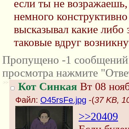
если ты не возражаешь,
немного конструктивно 
высказывал какие либо 
таковые вдруг возникну
Пропущено -1 сообщений 
просмотра нажмите "Отве
>>
Кот Синкая
Вт 08 нояб
Файл:
O45rsFe.jpg
-(
37 KB, 1
>>20409