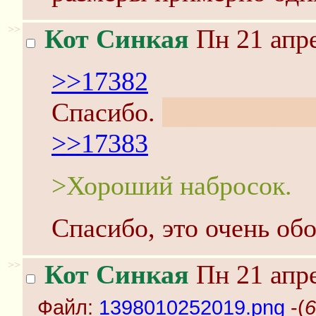
>>
Кот Синкая
Пн 21 апре
>>17382
Спасибо.
Угу, пропуст
>>17383
>Хороший набросок.
Спасибо, это очень об
>>
Кот Синкая
Пн 21 апре
Файл:
1398010252019.png
-(
6