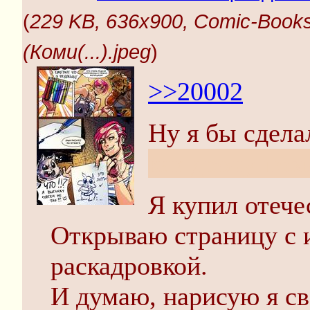
(
229 KB, 636x900, Comic-Bo
(Коми(...).jpeg
)
>>20002
Ну я бы сдела
как дрочу поз
Я купил отече
Открываю страницу с 
раскадровкой.
И думаю, нарисую я с