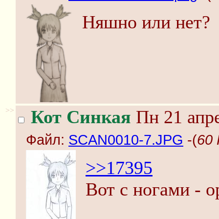
Няшно или нет?
>>
Кот Синкая
Пн 21 апре
Файл:
SCAN0010-7.JPG
-(
60
>>17395
Вот с ногами - о