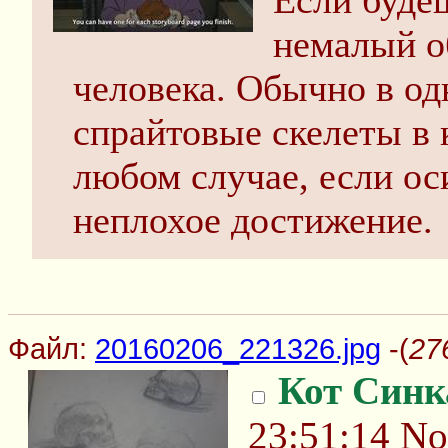
Если будеш
немалый о
человека. Обычно в о
спрайтовые скелеты в 
любом случае, если ос
неплохое достижение.
Файл:
20160206_221326.jpg
-(
27
Кот Синк
23:51:14
No