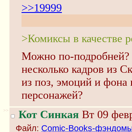
>>19999
Чуть ты промахнулся с
>Комиксы в качестве 
Можно по-подробней? Н
несколько кадров из С
из поз, эмоций и фона 
персонажей?
>>
Кот Синкая
Вт 09 февр
Файл:
Comic-Books-фэндомы-