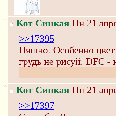
>>
Кот Синкая
Пн 21 апре
>>17395
Няшно. Особенно цвет 
грудь не рисуй. DFC -
подумал, что это Toyo
>>
Кот Синкая
Пн 21 апре
>>17397