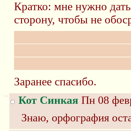
Кратко: мне нужно дат
сторону, чтобы не обоср
Если вам не лень/нечег
можете попробовать свя
фейкопочту: spasybo.a
Заранее спасибо.
>>
Кот Синкая
Пн 08 февр
Знаю, орфография оста