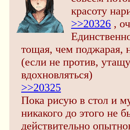
красоту нар
>>20326
, о
Единственно
тощая, чем поджарая, 
(если не против, утащу
вдохновляться)
>>20325
Пока рисую в стол и м
никакого до этого не б
действительно опытног