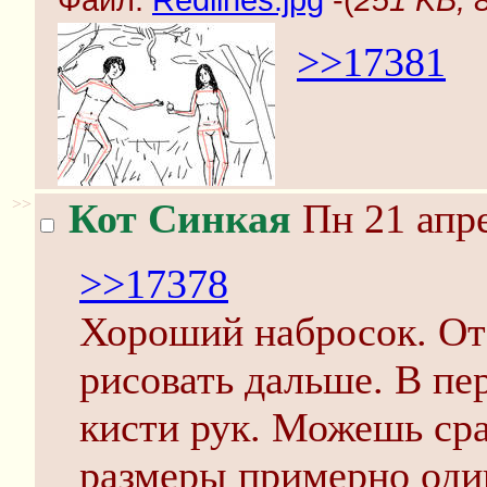
Файл:
Redlines.jpg
-(
251 KB, 
>>17381
>>
Кот Синкая
Пн 21 апре
>>17378
Хороший набросок. От 
рисовать дальше. В пе
кисти рук. Можешь сра
размеры примерно оди